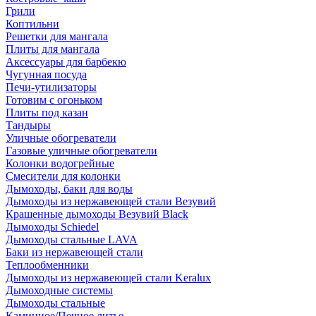
Грили
Коптильни
Решетки для мангала
Плиты для мангала
Аксессуары для барбекю
Чугунная посуда
Печи-утилизаторы
Готовим с огоньком
Плиты под казан
Тандыры
Уличные обогреватели
Газовые уличные обогреватели
Колонки водогрейные
Смесители для колонки
Дымоходы, баки для воды
Дымоходы из нержавеющей стали Везувий
Крашенные дымоходы Везувий Black
Дымоходы Schiedel
Дымоходы стальные LAVA
Баки из нержавеющей стали
Теплообменники
Дымоходы из нержавеющей стали Keralux
Дымоходные системы
Дымоходы стальные
Каминное/Печное литье