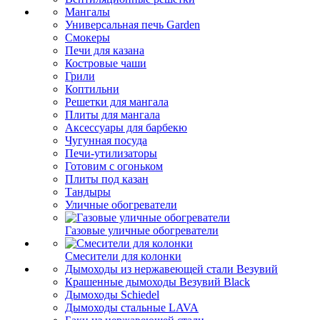
Мангалы
Универсальная печь Garden
Смокеры
Печи для казана
Костровые чаши
Грили
Коптильни
Решетки для мангала
Плиты для мангала
Аксессуары для барбекю
Чугунная посуда
Печи-утилизаторы
Готовим с огоньком
Плиты под казан
Тандыры
Уличные обогреватели
Газовые уличные обогреватели
Смесители для колонки
Дымоходы из нержавеющей стали Везувий
Крашенные дымоходы Везувий Black
Дымоходы Schiedel
Дымоходы стальные LAVA