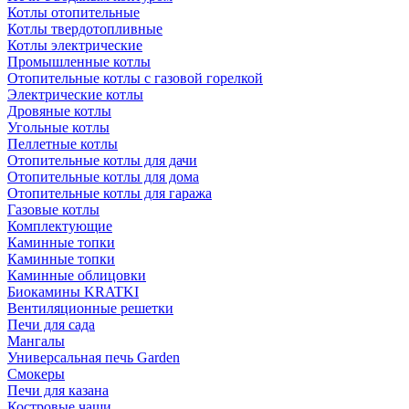
Котлы отопительные
Котлы твердотопливные
Котлы электрические
Промышленные котлы
Отопительные котлы с газовой горелкой
Электрические котлы
Дровяные котлы
Угольные котлы
Пеллетные котлы
Отопительные котлы для дачи
Отопительные котлы для дома
Отопительные котлы для гаража
Газовые котлы
Комплектующие
Каминные топки
Каминные топки
Каминные облицовки
Биокамины KRATKI
Вентиляционные решетки
Печи для сада
Мангалы
Универсальная печь Garden
Смокеры
Печи для казана
Костровые чаши