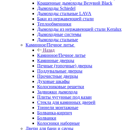
Крашенные дымоходы Везувий Black
Дымоходы Schiedel
Дымоходы стальные LAVA
Баки из нержавеющей стали
Теплообменники
Дымоходы из нержавеющей стали Keralux
Дымоходные системы
Дымоходы стальные
Каминное/Печное литье
Назад
Каминное/Печное литье
Каминные дверцы
Печные (топочные) дверцы
Поддувальные дверцы
Прочистные дверцы
Духовые шкафы
Колосниковые решетки
Задвижки дымохода
Плиты чугунные под казан
Стекла для каминных дверей
Тоннели монтажные
Болванка-кирпич
Болванки
Колосники наборные
Двери для бани и сауны