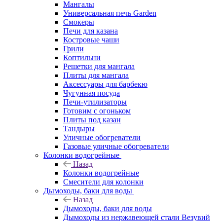
Мангалы
Универсальная печь Garden
Смокеры
Печи для казана
Костровые чаши
Грили
Коптильни
Решетки для мангала
Плиты для мангала
Аксессуары для барбекю
Чугунная посуда
Печи-утилизаторы
Готовим с огоньком
Плиты под казан
Тандыры
Уличные обогреватели
Газовые уличные обогреватели
Колонки водогрейные
Назад
Колонки водогрейные
Смесители для колонки
Дымоходы, баки для воды
Назад
Дымоходы, баки для воды
Дымоходы из нержавеющей стали Везувий