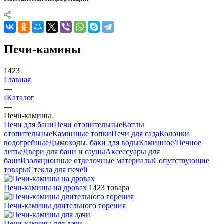
Печи-камины
1423
Главная
—
Каталог
—
Печи-камины
Печи для бани
Печи отопительные
Котлы
отопительные
Каминные топки
Печи для сада
Колонки
водогрейные
Дымоходы, баки для воды
Каминное/Печное
литье
Двери для бани и сауны
Аксессуары для
бани
Изоляционные отделочные материалы
Сопутствующие
товары
Стекла для печей
Печи-камины на дровах
1423 товара
Печи-камины длительного горения
Печи-камины для дачи