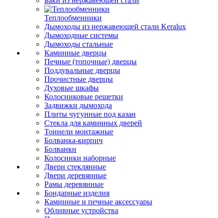
Баки из нержавеющей стали
Теплообменники
Дымоходы из нержавеющей стали Keralux
Дымоходные системы
Дымоходы стальные
Каминные дверцы
Печные (топочные) дверцы
Поддувальные дверцы
Прочистные дверцы
Духовые шкафы
Колосниковые решетки
Задвижки дымохода
Плиты чугунные под казан
Стекла для каминных дверей
Тоннели монтажные
Болванка-кирпич
Болванки
Колосники наборные
Двери стеклянные
Двери деревянные
Рамы деревянные
Бондарные изделия
Каминные и печные аксессуары
Обливные устройства