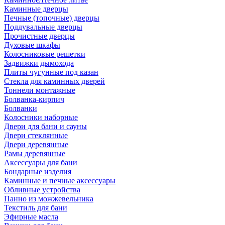
Каминные дверцы
Печные (топочные) дверцы
Поддувальные дверцы
Прочистные дверцы
Духовые шкафы
Колосниковые решетки
Задвижки дымохода
Плиты чугунные под казан
Стекла для каминных дверей
Тоннели монтажные
Болванка-кирпич
Болванки
Колосники наборные
Двери для бани и сауны
Двери стеклянные
Двери деревянные
Рамы деревянные
Аксессуары для бани
Бондарные изделия
Каминные и печные аксессуары
Обливные устройства
Панно из можжевельника
Текстиль для бани
Эфирные масла