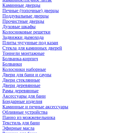
Каминные дверцы
Печные (топочные) дверцы
Поддувальные дверцы
Прочистные дверцы
Духовые шкафы
Колосниковые решетки
Задвижки дымохода
Плиты чугунные под казан
Стекла для каминных дверей
Тоннели монтажные
Болванка-кирпич
Болванки
Колосники наборные
Двери для бани и сауны
Двери стеклянные
Двери деревянные
Рамы деревянные
Аксессуары для бани
Бондарные изделия
Каминные и печные аксессуары
Обливные устройства
Панно из можжевельника
Текстиль для бани
Эфирные масла