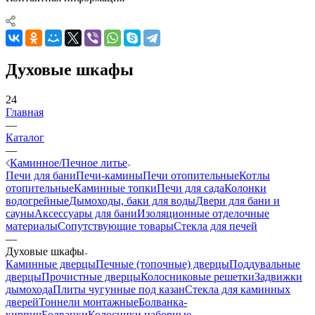
Духовые шкафы
24
Главная
—
Каталог
—
Каминное/Печное литье
Печи для бани
Печи-камины
Печи отопительные
Котлы
отопительные
Каминные топки
Печи для сада
Колонки
водогрейные
Дымоходы, баки для воды
Двери для бани и
сауны
Аксессуары для бани
Изоляционные отделочные
материалы
Сопутствующие товары
Стекла для печей
—
Духовые шкафы
Каминные дверцы
Печные (топочные) дверцы
Поддувальные
дверцы
Прочистные дверцы
Колосниковые решетки
Задвижки
дымохода
Плиты чугунные под казан
Стекла для каминных
дверей
Тоннели монтажные
Болванка-
кирпич
Болванки
Колосники наборные