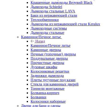
Крашенные дымоходы Везувий Black
Дымоходы Schiedel
Дымоходы стальные LAVA
Баки из нержавеющей стали
Теплообменники
Дымоходы из нержавеющей стали Keralux
Дымоходные системы
Дымоходы стальные
Каминное/Печное литье
Назад
Каминное/Печное литье
Каминные дверцы
Печные (топочные) дверцы
Поддувальные дверцы
Прочистные дверцы
Духовые шкафы
Колосниковые решетки
Задвижки дымохода
Плиты чугунные под казан
Стекла для каминных дверей
Тоннели монтажные
Болванка-кирпич
Болванки
Колосники наборные
Двери для бани и сауны