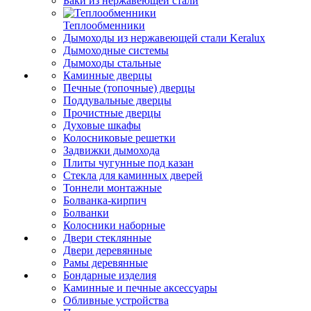
Баки из нержавеющей стали
Теплообменники
Дымоходы из нержавеющей стали Keralux
Дымоходные системы
Дымоходы стальные
Каминные дверцы
Печные (топочные) дверцы
Поддувальные дверцы
Прочистные дверцы
Духовые шкафы
Колосниковые решетки
Задвижки дымохода
Плиты чугунные под казан
Стекла для каминных дверей
Тоннели монтажные
Болванка-кирпич
Болванки
Колосники наборные
Двери стеклянные
Двери деревянные
Рамы деревянные
Бондарные изделия
Каминные и печные аксессуары
Обливные устройства