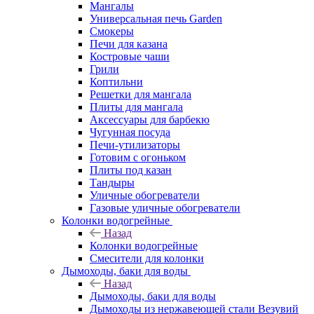
Мангалы
Универсальная печь Garden
Смокеры
Печи для казана
Костровые чаши
Грили
Коптильни
Решетки для мангала
Плиты для мангала
Аксессуары для барбекю
Чугунная посуда
Печи-утилизаторы
Готовим с огоньком
Плиты под казан
Тандыры
Уличные обогреватели
Газовые уличные обогреватели
Колонки водогрейные
Назад
Колонки водогрейные
Смесители для колонки
Дымоходы, баки для воды
Назад
Дымоходы, баки для воды
Дымоходы из нержавеющей стали Везувий