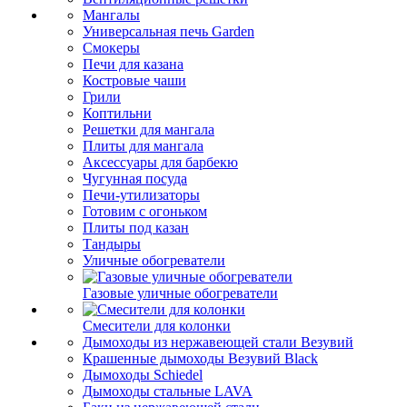
Мангалы
Универсальная печь Garden
Смокеры
Печи для казана
Костровые чаши
Грили
Коптильни
Решетки для мангала
Плиты для мангала
Аксессуары для барбекю
Чугунная посуда
Печи-утилизаторы
Готовим с огоньком
Плиты под казан
Тандыры
Уличные обогреватели
Газовые уличные обогреватели
Смесители для колонки
Дымоходы из нержавеющей стали Везувий
Крашенные дымоходы Везувий Black
Дымоходы Schiedel
Дымоходы стальные LAVA