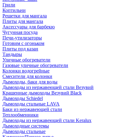
Грили
Коптильни
Решетки для мангала
Плиты для мангала
Аксессуары для барбекю
Чугунная посуда
Печи-утилизаторы
Готовим с огоньком
Плиты под казан
Тандыры
Уличные обогреватели
Газовые уличные обогреватели
Колонки водогрейные
Смесители для колонки
Дымоходы, баки для воды
Дымоходы из нержавеющей стали Везувий
Крашенные дымоходы Везувий Black
Дымоходы Schiedel
Дымоходы стальные LAVA
Баки из нержавеющей стали
Теплообменники
Дымоходы из нержавеющей стали Keralux
Дымоходные системы
Дымоходы стальные
Каминное/Печное литье