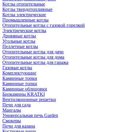
Котлы отопительные
Котлы твердотопливные
Котлы электрические
Промышленные котлы
Отопительные котлы с газовой горелкой
Электрические котлы
Дровяные котлы
Угольные котлы
Пеллетные котлы
Отопительные котлы для дачи
Отопительные котлы для дома
Отопительные котлы для гаража
Газовые котлы
Комплектующие
Каминные топки
Каминные топки
Каминные облицовки
Биокамины KRATKI
Вентиляционные решетки
Печи для сада
Мангалы
Универсальная печь Garden
Смокеры
Печи для казана
Костровые чаши