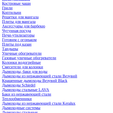
Костровые чаши
Грили
Коптильни
Решетки для мангала
Плиты для мангала
Аксессуары для барбекю
Чугунная посуда
Печи-утилизаторы
Готовим с огоньком
Плиты под казан
Тандыры
Уличные обогреватели
Газовые уличные обогреватели
Колонки водогрейные
Смесители для колонки
Дымоходы, баки для воды
Дымоходы из нержавеющей стали Везувий
Крашенные дымоходы Везувий Black
Дымоходы Schiedel
Дымоходы стальные LAVA
Баки из нержавеющей стали
Теплообменники
Дымоходы из нержавеющей стали Keralux
Дымоходные системы
Дымоходы стальные