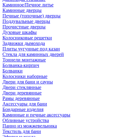
Каминное/Печное литье
Каминные дверцы
Печные (топочные) дверцы
Поддувальные дверцы
Прочистные дверцы
Духовые шкафы
Колосниковые решетки
Задвижки дымохода
Плиты чугунные под казан
Стекла для каминных дверей
Тоннели монтажные
Болванка-кирпич
Болванки
Колосники наборные
Двери для бани и сауны
Двери стеклянные
Двери деревянные
Рамы деревянные
Аксессуары для бани
Бондарные изделия
Каминные и печные аксессуары
Обливные устройства
Панно из можжевельника
Текстиль для бани
Эфирные масла