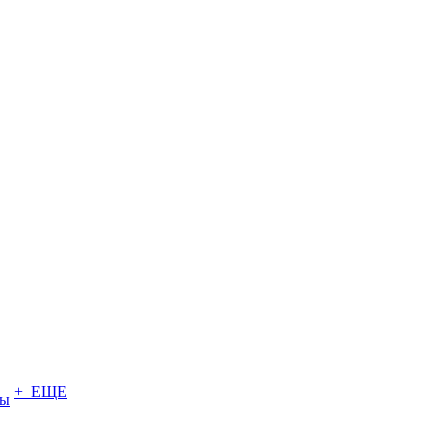
+ ЕЩЕ
ты