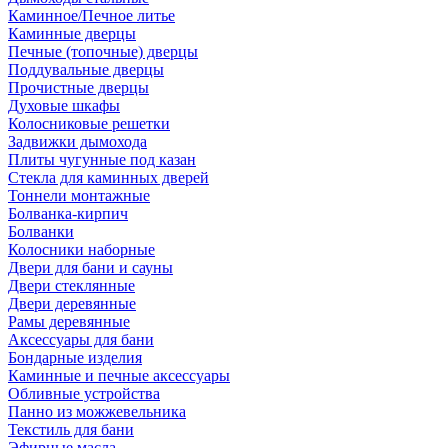
Каминное/Печное литье
Каминные дверцы
Печные (топочные) дверцы
Поддувальные дверцы
Прочистные дверцы
Духовые шкафы
Колосниковые решетки
Задвижки дымохода
Плиты чугунные под казан
Стекла для каминных дверей
Тоннели монтажные
Болванка-кирпич
Болванки
Колосники наборные
Двери для бани и сауны
Двери стеклянные
Двери деревянные
Рамы деревянные
Аксессуары для бани
Бондарные изделия
Каминные и печные аксессуары
Обливные устройства
Панно из можжевельника
Текстиль для бани
Эфирные масла