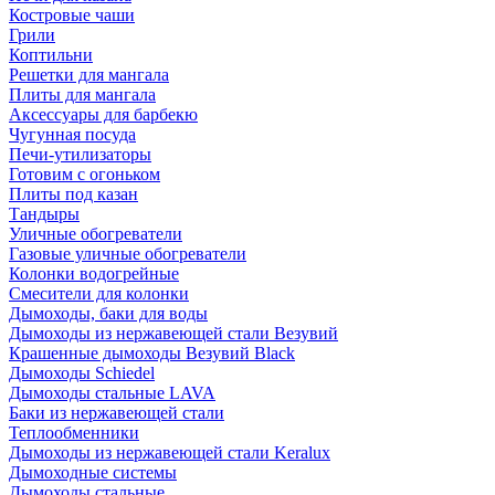
Костровые чаши
Грили
Коптильни
Решетки для мангала
Плиты для мангала
Аксессуары для барбекю
Чугунная посуда
Печи-утилизаторы
Готовим с огоньком
Плиты под казан
Тандыры
Уличные обогреватели
Газовые уличные обогреватели
Колонки водогрейные
Смесители для колонки
Дымоходы, баки для воды
Дымоходы из нержавеющей стали Везувий
Крашенные дымоходы Везувий Black
Дымоходы Schiedel
Дымоходы стальные LAVA
Баки из нержавеющей стали
Теплообменники
Дымоходы из нержавеющей стали Keralux
Дымоходные системы
Дымоходы стальные