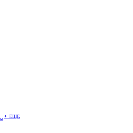
+ ЕЩЕ
ты