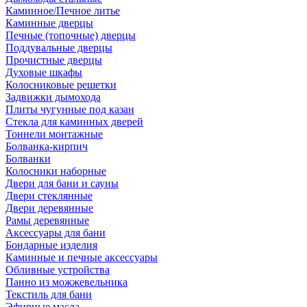
Каминное/Печное литье
Каминные дверцы
Печные (топочные) дверцы
Поддувальные дверцы
Прочистные дверцы
Духовые шкафы
Колосниковые решетки
Задвижки дымохода
Плиты чугунные под казан
Стекла для каминных дверей
Тоннели монтажные
Болванка-кирпич
Болванки
Колосники наборные
Двери для бани и сауны
Двери стеклянные
Двери деревянные
Рамы деревянные
Аксессуары для бани
Бондарные изделия
Каминные и печные аксессуары
Обливные устройства
Панно из можжевельника
Текстиль для бани
Эфирные масла