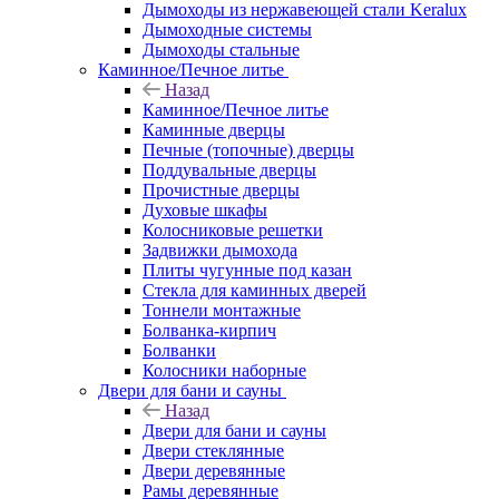
Дымоходы из нержавеющей стали Keralux
Дымоходные системы
Дымоходы стальные
Каминное/Печное литье
Назад
Каминное/Печное литье
Каминные дверцы
Печные (топочные) дверцы
Поддувальные дверцы
Прочистные дверцы
Духовые шкафы
Колосниковые решетки
Задвижки дымохода
Плиты чугунные под казан
Стекла для каминных дверей
Тоннели монтажные
Болванка-кирпич
Болванки
Колосники наборные
Двери для бани и сауны
Назад
Двери для бани и сауны
Двери стеклянные
Двери деревянные
Рамы деревянные