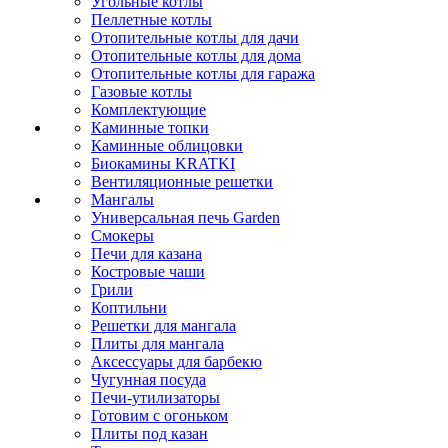
Угольные котлы
Пеллетные котлы
Отопительные котлы для дачи
Отопительные котлы для дома
Отопительные котлы для гаража
Газовые котлы
Комплектующие
Каминные топки
Каминные облицовки
Биокамины KRATKI
Вентиляционные решетки
Мангалы
Универсальная печь Garden
Смокеры
Печи для казана
Костровые чаши
Грили
Коптильни
Решетки для мангала
Плиты для мангала
Аксессуары для барбекю
Чугунная посуда
Печи-утилизаторы
Готовим с огоньком
Плиты под казан