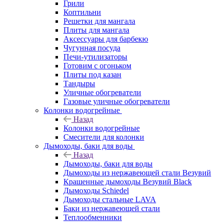
Грили
Коптильни
Решетки для мангала
Плиты для мангала
Аксессуары для барбекю
Чугунная посуда
Печи-утилизаторы
Готовим с огоньком
Плиты под казан
Тандыры
Уличные обогреватели
Газовые уличные обогреватели
Колонки водогрейные
Назад
Колонки водогрейные
Смесители для колонки
Дымоходы, баки для воды
Назад
Дымоходы, баки для воды
Дымоходы из нержавеющей стали Везувий
Крашенные дымоходы Везувий Black
Дымоходы Schiedel
Дымоходы стальные LAVA
Баки из нержавеющей стали
Теплообменники