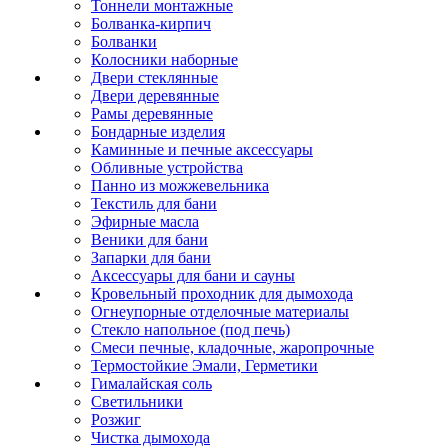
Тоннели монтажные
Болванка-кирпич
Болванки
Колосники наборные
Двери стеклянные
Двери деревянные
Рамы деревянные
Бондарные изделия
Каминные и печные аксессуары
Обливные устройства
Панно из можжевельника
Текстиль для бани
Эфирные масла
Веники для бани
Запарки для бани
Аксессуары для бани и сауны
Кровельный проходник для дымохода
Огнеупорные отделочные материалы
Стекло напольное (под печь)
Смеси печные, кладочные, жаропрочные
Термостойкие Эмали, Герметики
Гималайская соль
Светильники
Розжиг
Чистка дымохода