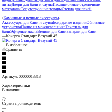
литье
Двери для бани и сауны
Изоляционные отделочные
материалы
Сопутствующие товары
Стекла для печей
—
Каминные и печные аксессуары
Аксессуары для бани и сауны
Бондарные изделия
Обливные
устройства
Панно из можжевельника
Текстиль для
бани
Эфирные масла
Веники для бани
Запарки для бани
—
Кочерга Стандарт Везувий 45
В избранное
Сравнить
Артикул:
00000013313
Характеристики
В наличии
—
Да
Страна производитель
—