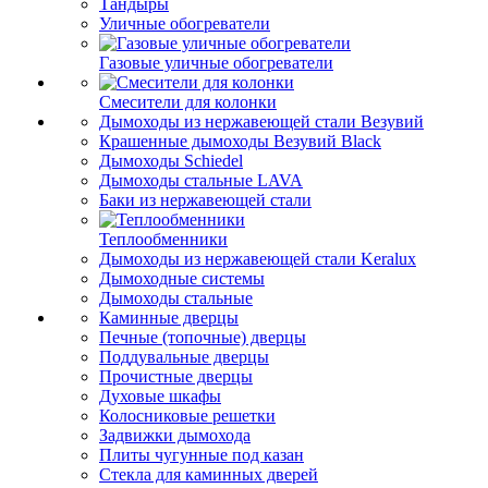
Тандыры
Уличные обогреватели
Газовые уличные обогреватели
Смесители для колонки
Дымоходы из нержавеющей стали Везувий
Крашенные дымоходы Везувий Black
Дымоходы Schiedel
Дымоходы стальные LAVA
Баки из нержавеющей стали
Теплообменники
Дымоходы из нержавеющей стали Keralux
Дымоходные системы
Дымоходы стальные
Каминные дверцы
Печные (топочные) дверцы
Поддувальные дверцы
Прочистные дверцы
Духовые шкафы
Колосниковые решетки
Задвижки дымохода
Плиты чугунные под казан
Стекла для каминных дверей