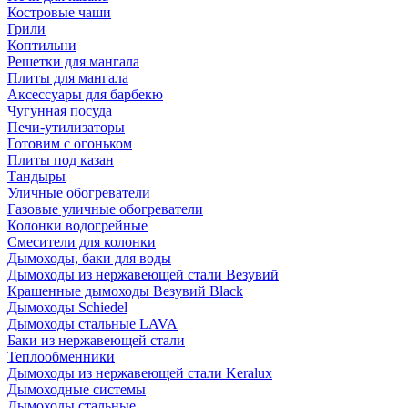
Костровые чаши
Грили
Коптильни
Решетки для мангала
Плиты для мангала
Аксессуары для барбекю
Чугунная посуда
Печи-утилизаторы
Готовим с огоньком
Плиты под казан
Тандыры
Уличные обогреватели
Газовые уличные обогреватели
Колонки водогрейные
Смесители для колонки
Дымоходы, баки для воды
Дымоходы из нержавеющей стали Везувий
Крашенные дымоходы Везувий Black
Дымоходы Schiedel
Дымоходы стальные LAVA
Баки из нержавеющей стали
Теплообменники
Дымоходы из нержавеющей стали Keralux
Дымоходные системы
Дымоходы стальные