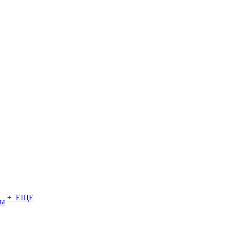
+ ЕЩЕ
ты