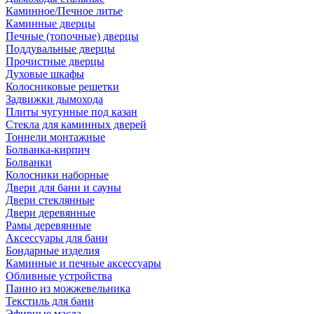
Каминное/Печное литье
Каминные дверцы
Печные (топочные) дверцы
Поддувальные дверцы
Прочистные дверцы
Духовые шкафы
Колосниковые решетки
Задвижки дымохода
Плиты чугунные под казан
Стекла для каминных дверей
Тоннели монтажные
Болванка-кирпич
Болванки
Колосники наборные
Двери для бани и сауны
Двери стеклянные
Двери деревянные
Рамы деревянные
Аксессуары для бани
Бондарные изделия
Каминные и печные аксессуары
Обливные устройства
Панно из можжевельника
Текстиль для бани
Эфирные масла