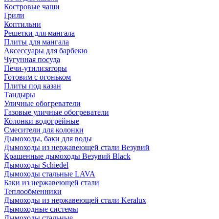
Костровые чаши
Грили
Коптильни
Решетки для мангала
Плиты для мангала
Аксессуары для барбекю
Чугунная посуда
Печи-утилизаторы
Готовим с огоньком
Плиты под казан
Тандыры
Уличные обогреватели
Газовые уличные обогреватели
Колонки водогрейные
Смесители для колонки
Дымоходы, баки для воды
Дымоходы из нержавеющей стали Везувий
Крашенные дымоходы Везувий Black
Дымоходы Schiedel
Дымоходы стальные LAVA
Баки из нержавеющей стали
Теплообменники
Дымоходы из нержавеющей стали Keralux
Дымоходные системы
Дымоходы стальные