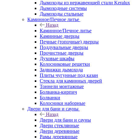
Дымоходы из нержавеющей стали Keralux
Дымоходные системы
Дымоходы стальные
Каминное/Печное литье
Назад
Каминное/Печное литье
Каминные дверцы
Печные (топочные) дверцы
Поддувальные дверцы
Прочистные дверцы
Духовые шкафы
Колосниковые решетки
Задвижки дымохода
Плиты чугунные под казан
Стекла для каминных дверей
Тоннели монтажные
Болванка-кирпич
Болванки
Колосники наборные
Двери для бани и сауны
Назад
Двери для бани и сауны
Двери стеклянные
Двери деревянные
Рамы деревянные