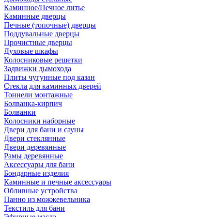
Каминное/Печное литье
Каминные дверцы
Печные (топочные) дверцы
Поддувальные дверцы
Прочистные дверцы
Духовые шкафы
Колосниковые решетки
Задвижки дымохода
Плиты чугунные под казан
Стекла для каминных дверей
Тоннели монтажные
Болванка-кирпич
Болванки
Колосники наборные
Двери для бани и сауны
Двери стеклянные
Двери деревянные
Рамы деревянные
Аксессуары для бани
Бондарные изделия
Каминные и печные аксессуары
Обливные устройства
Панно из можжевельника
Текстиль для бани
Эфирные масла