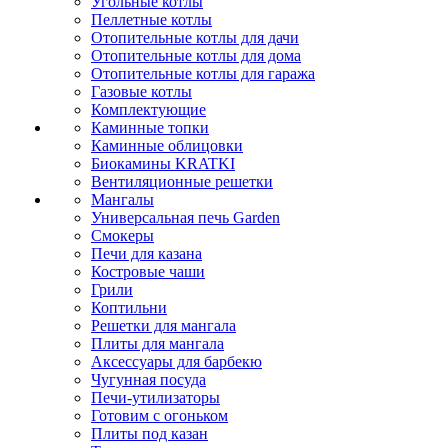
Угольные котлы
Пеллетные котлы
Отопительные котлы для дачи
Отопительные котлы для дома
Отопительные котлы для гаража
Газовые котлы
Комплектующие
Каминные топки
Каминные облицовки
Биокамины KRATKI
Вентиляционные решетки
Мангалы
Универсальная печь Garden
Смокеры
Печи для казана
Костровые чаши
Грили
Коптильни
Решетки для мангала
Плиты для мангала
Аксессуары для барбекю
Чугунная посуда
Печи-утилизаторы
Готовим с огоньком
Плиты под казан