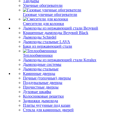
Тандыры
Уличные обогреватели
Газовые уличные обогреватели
Смесители для колонки
Дымоходы из нержавеющей стали Везувий
Крашенные дымоходы Везувий Black
Дымоходы Schiedel
Дымоходы стальные LAVA
Баки из нержавеющей стали
Теплообменники
Дымоходы из нержавеющей стали Keralux
Дымоходные системы
Дымоходы стальные
Каминные дверцы
Печные (топочные) дверцы
Поддувальные дверцы
Прочистные дверцы
Духовые шкафы
Колосниковые решетки
Задвижки дымохода
Плиты чугунные под казан
Стекла для каминных дверей