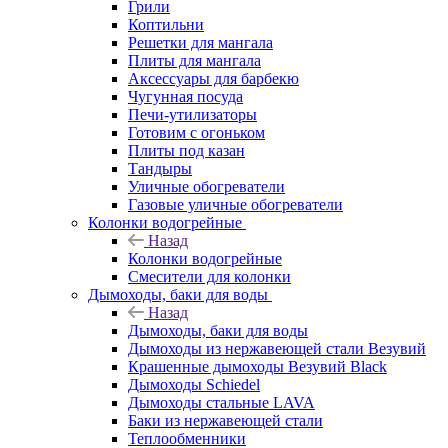
Грили
Коптильни
Решетки для мангала
Плиты для мангала
Аксессуары для барбекю
Чугунная посуда
Печи-утилизаторы
Готовим с огоньком
Плиты под казан
Тандыры
Уличные обогреватели
Газовые уличные обогреватели
Колонки водогрейные
Назад
Колонки водогрейные
Смесители для колонки
Дымоходы, баки для воды
Назад
Дымоходы, баки для воды
Дымоходы из нержавеющей стали Везувий
Крашенные дымоходы Везувий Black
Дымоходы Schiedel
Дымоходы стальные LAVA
Баки из нержавеющей стали
Теплообменники