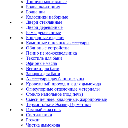
Тоннели монтажные
Болванка-кирпич
Болванки
Колосники наборные
Двери стеклянные
Двери деревянные
Рамы деревянные
Бондарные изделия
Каминные и печные аксессуары
Обливные устройства
Панно из можжевельника
Текстиль для бани
Эфирные масла
Веники для бани
Запарки для бани
Аксессуары для бани и сауны
Кровельный проходник для дымохода
Огнеупорные отделочные материалы
Стекло напольное (под печь)
Смеси печные, кладочные, жаропрочные
Термостойкие Эмали, Герметики
Гималайская соль
Светильники
Розжиг
Чистка дымохода