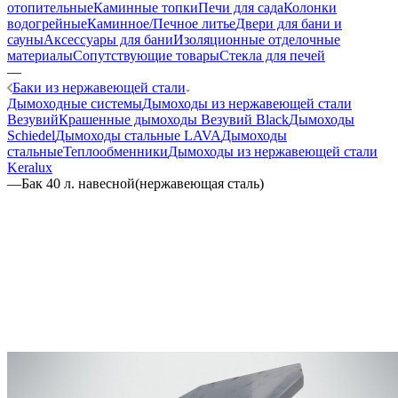
отопительные
Каминные топки
Печи для сада
Колонки
водогрейные
Каминное/Печное литье
Двери для бани и
сауны
Аксессуары для бани
Изоляционные отделочные
материалы
Сопутствующие товары
Стекла для печей
—
Баки из нержавеющей стали
Дымоходные системы
Дымоходы из нержавеющей стали
Везувий
Крашенные дымоходы Везувий Black
Дымоходы
Schiedel
Дымоходы стальные LAVA
Дымоходы
стальные
Теплообменники
Дымоходы из нержавеющей стали
Keralux
—
Бак 40 л. навесной(нержавеющая сталь)