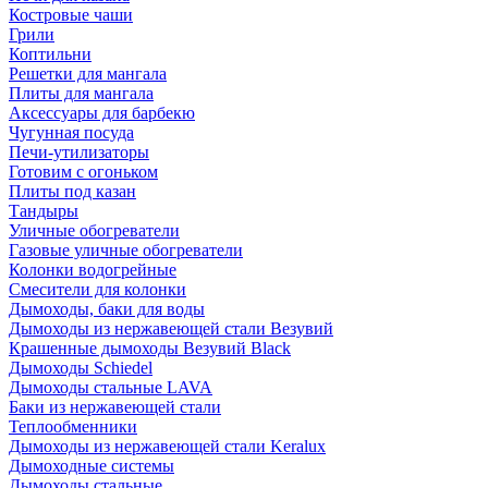
Костровые чаши
Грили
Коптильни
Решетки для мангала
Плиты для мангала
Аксессуары для барбекю
Чугунная посуда
Печи-утилизаторы
Готовим с огоньком
Плиты под казан
Тандыры
Уличные обогреватели
Газовые уличные обогреватели
Колонки водогрейные
Смесители для колонки
Дымоходы, баки для воды
Дымоходы из нержавеющей стали Везувий
Крашенные дымоходы Везувий Black
Дымоходы Schiedel
Дымоходы стальные LAVA
Баки из нержавеющей стали
Теплообменники
Дымоходы из нержавеющей стали Keralux
Дымоходные системы
Дымоходы стальные