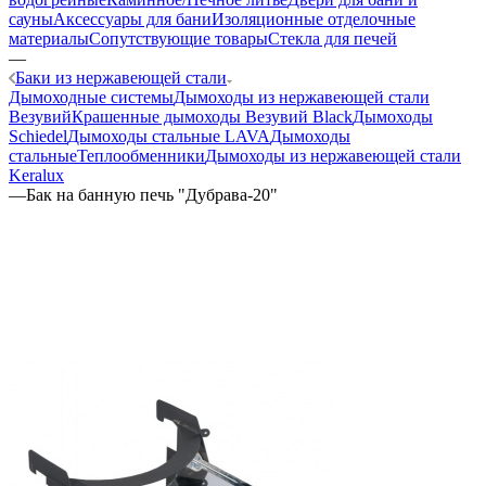
сауны
Аксессуары для бани
Изоляционные отделочные
материалы
Сопутствующие товары
Стекла для печей
—
Баки из нержавеющей стали
Дымоходные системы
Дымоходы из нержавеющей стали
Везувий
Крашенные дымоходы Везувий Black
Дымоходы
Schiedel
Дымоходы стальные LAVA
Дымоходы
стальные
Теплообменники
Дымоходы из нержавеющей стали
Keralux
—
Бак на банную печь "Дубрава-20"