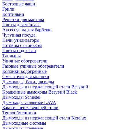
Костровые чаши
Грили
Коптильни
Решетки для мангала
Плиты для мангала
Аксессуары для барбекю
Чугунная посуда
Печи-утилизаторы
Готовим с огоньком
Плиты под казан
Тандыры
Уличные обогреватели
Газовые уличные обогреватели
Колонки водогрейные
Смесители для колонки
Дымоходы, баки для воды
Дымоходы из нержавеющей стали Везувий
Крашенные дымоходы Везувий Black
Дымоходы Schiedel
Дымоходы стальные LAVA
Баки из нержавеющей стали
Теплообменники
Дымоходы из нержавеющей стали Keralux
Дымоходные системы
Дымоходы стальные