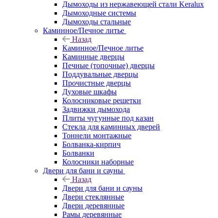
Дымоходы из нержавеющей стали Keralux
Дымоходные системы
Дымоходы стальные
Каминное/Печное литье
Назад
Каминное/Печное литье
Каминные дверцы
Печные (топочные) дверцы
Поддувальные дверцы
Прочистные дверцы
Духовые шкафы
Колосниковые решетки
Задвижки дымохода
Плиты чугунные под казан
Стекла для каминных дверей
Тоннели монтажные
Болванка-кирпич
Болванки
Колосники наборные
Двери для бани и сауны
Назад
Двери для бани и сауны
Двери стеклянные
Двери деревянные
Рамы деревянные