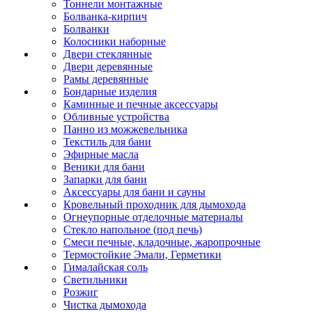
Тоннели монтажные
Болванка-кирпич
Болванки
Колосники наборные
Двери стеклянные
Двери деревянные
Рамы деревянные
Бондарные изделия
Каминные и печные аксессуары
Обливные устройства
Панно из можжевельника
Текстиль для бани
Эфирные масла
Веники для бани
Запарки для бани
Аксессуары для бани и сауны
Кровельный проходник для дымохода
Огнеупорные отделочные материалы
Стекло напольное (под печь)
Смеси печные, кладочные, жаропрочные
Термостойкие Эмали, Герметики
Гималайская соль
Светильники
Розжиг
Чистка дымохода