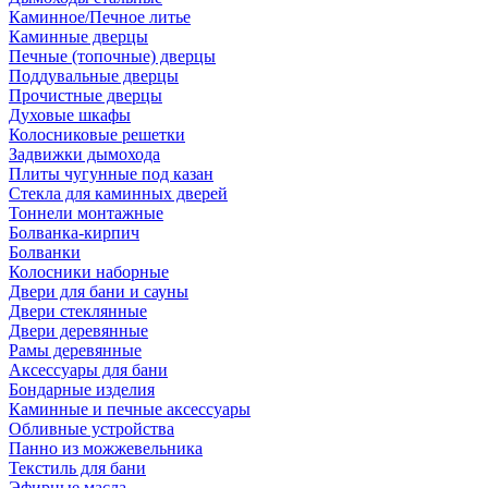
Каминное/Печное литье
Каминные дверцы
Печные (топочные) дверцы
Поддувальные дверцы
Прочистные дверцы
Духовые шкафы
Колосниковые решетки
Задвижки дымохода
Плиты чугунные под казан
Стекла для каминных дверей
Тоннели монтажные
Болванка-кирпич
Болванки
Колосники наборные
Двери для бани и сауны
Двери стеклянные
Двери деревянные
Рамы деревянные
Аксессуары для бани
Бондарные изделия
Каминные и печные аксессуары
Обливные устройства
Панно из можжевельника
Текстиль для бани
Эфирные масла