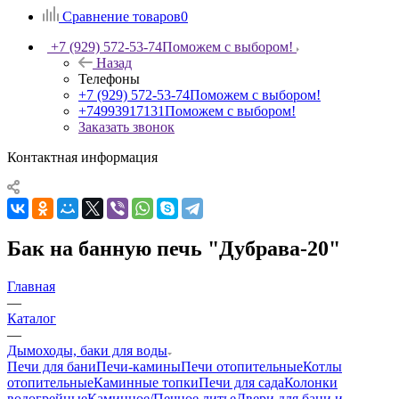
Сравнение товаров
0
+7 (929) 572-53-74
Поможем с выбором!
Назад
Телефоны
+7 (929) 572-53-74
Поможем с выбором!
+74993917131
Поможем с выбором!
Заказать звонок
Контактная информация
Бак на банную печь "Дубрава-20"
Главная
—
Каталог
—
Дымоходы, баки для воды
Печи для бани
Печи-камины
Печи отопительные
Котлы
отопительные
Каминные топки
Печи для сада
Колонки
водогрейные
Каминное/Печное литье
Двери для бани и