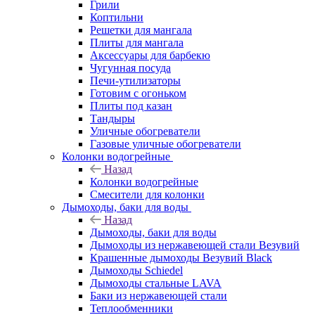
Грили
Коптильни
Решетки для мангала
Плиты для мангала
Аксессуары для барбекю
Чугунная посуда
Печи-утилизаторы
Готовим с огоньком
Плиты под казан
Тандыры
Уличные обогреватели
Газовые уличные обогреватели
Колонки водогрейные
Назад
Колонки водогрейные
Смесители для колонки
Дымоходы, баки для воды
Назад
Дымоходы, баки для воды
Дымоходы из нержавеющей стали Везувий
Крашенные дымоходы Везувий Black
Дымоходы Schiedel
Дымоходы стальные LAVA
Баки из нержавеющей стали
Теплообменники