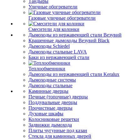
Тандыры
Уличные обогреватели
Газовые уличные обогреватели
Смесители для колонки
Дымоходы из нержавеющей стали Везувий
Крашенные дымоходы Везувий Black
Дымоходы Schiedel
Дымоходы стальные LAVA
Баки из нержавеющей стали
Теплообменники
Дымоходы из нержавеющей стали Keralux
Дымоходные системы
Дымоходы стальные
Каминные дверцы
Печные (топочные) дверцы
Поддувальные дверцы
Прочистные дверцы
Духовые шкафы
Колосниковые решетки
Задвижки дымохода
Плиты чугунные под казан
Стекла для каминных дверей