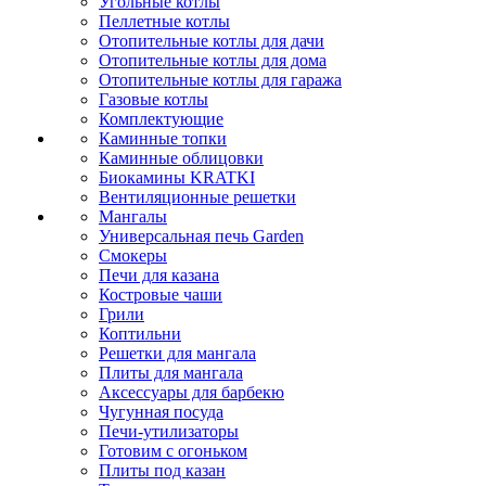
Угольные котлы
Пеллетные котлы
Отопительные котлы для дачи
Отопительные котлы для дома
Отопительные котлы для гаража
Газовые котлы
Комплектующие
Каминные топки
Каминные облицовки
Биокамины KRATKI
Вентиляционные решетки
Мангалы
Универсальная печь Garden
Смокеры
Печи для казана
Костровые чаши
Грили
Коптильни
Решетки для мангала
Плиты для мангала
Аксессуары для барбекю
Чугунная посуда
Печи-утилизаторы
Готовим с огоньком
Плиты под казан