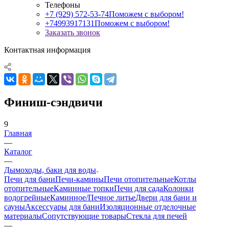
Телефоны
+7 (929) 572-53-74
Поможем с выбором!
+74993917131
Поможем с выбором!
Заказать звонок
Контактная информация
Финиш-сэндвичи
9
Главная
—
Каталог
—
Дымоходы, баки для воды
Печи для бани
Печи-камины
Печи отопительные
Котлы
отопительные
Каминные топки
Печи для сада
Колонки
водогрейные
Каминное/Печное литье
Двери для бани и
сауны
Аксессуары для бани
Изоляционные отделочные
материалы
Сопутствующие товары
Стекла для печей
—