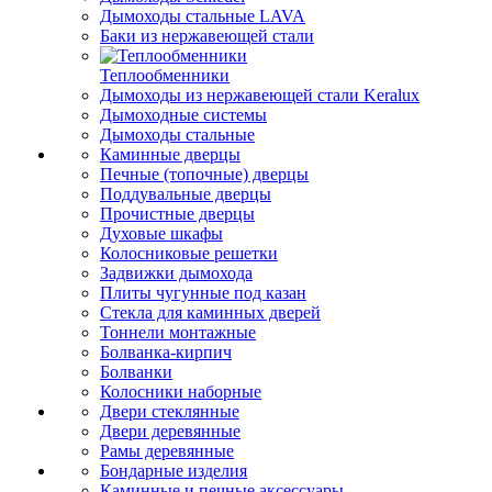
Дымоходы стальные LAVA
Баки из нержавеющей стали
Теплообменники
Дымоходы из нержавеющей стали Keralux
Дымоходные системы
Дымоходы стальные
Каминные дверцы
Печные (топочные) дверцы
Поддувальные дверцы
Прочистные дверцы
Духовые шкафы
Колосниковые решетки
Задвижки дымохода
Плиты чугунные под казан
Стекла для каминных дверей
Тоннели монтажные
Болванка-кирпич
Болванки
Колосники наборные
Двери стеклянные
Двери деревянные
Рамы деревянные
Бондарные изделия
Каминные и печные аксессуары