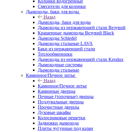
Колонки водогрейные
Смесители для колонки
Дымоходы, баки для воды
Назад
Дымоходы, баки для воды
Дымоходы из нержавеющей стали Везувий
Крашенные дымоходы Везувий Black
Дымоходы Schiedel
Дымоходы стальные LAVA
Баки из нержавеющей стали
Теплообменники
Дымоходы из нержавеющей стали Keralux
Дымоходные системы
Дымоходы стальные
Каминное/Печное литье
Назад
Каминное/Печное литье
Каминные дверцы
Печные (топочные) дверцы
Поддувальные дверцы
Прочистные дверцы
Духовые шкафы
Колосниковые решетки
Задвижки дымохода
Плиты чугунные под казан