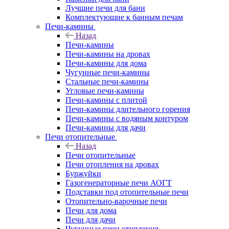
Лучшие печи для бани
Комплектующие к банным печам
Печи-камины
Назад
Печи-камины
Печи-камины на дровах
Печи-камины для дома
Чугунные печи-камины
Стальные печи-камины
Угловые печи-камины
Печи-камины с плитой
Печи-камины длительного горения
Печи-камины с водяным контуром
Печи-камины для дачи
Печи отопительные
Назад
Печи отопительные
Печи отопления на дровах
Буржуйки
Газогенераторные печи АОГТ
Подставки под отопительные печи
Отопительно-варочные печи
Печи для дома
Печи для дачи
Чугунные печи отопления