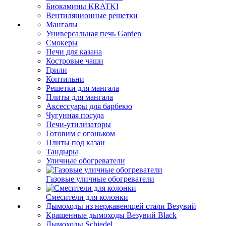
Биокамины KRATKI
Вентиляционные решетки
Мангалы
Универсальная печь Garden
Смокеры
Печи для казана
Костровые чаши
Грили
Коптильни
Решетки для мангала
Плиты для мангала
Аксессуары для барбекю
Чугунная посуда
Печи-утилизаторы
Готовим с огоньком
Плиты под казан
Тандыры
Уличные обогреватели
Газовые уличные обогреватели
Смесители для колонки
Дымоходы из нержавеющей стали Везувий
Крашенные дымоходы Везувий Black
Дымоходы Schiedel