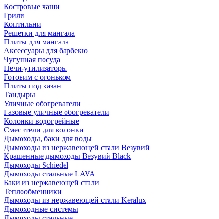
Костровые чаши
Грили
Коптильни
Решетки для мангала
Плиты для мангала
Аксессуары для барбекю
Чугунная посуда
Печи-утилизаторы
Готовим с огоньком
Плиты под казан
Тандыры
Уличные обогреватели
Газовые уличные обогреватели
Колонки водогрейные
Смесители для колонки
Дымоходы, баки для воды
Дымоходы из нержавеющей стали Везувий
Крашенные дымоходы Везувий Black
Дымоходы Schiedel
Дымоходы стальные LAVA
Баки из нержавеющей стали
Теплообменники
Дымоходы из нержавеющей стали Keralux
Дымоходные системы
Дымоходы стальные