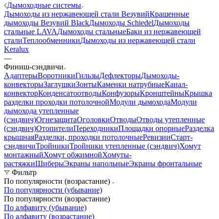
Дымоходные системы
Дымоходы из нержавеющей стали Везувий
Крашенные
дымоходы Везувий Black
Дымоходы Schiedel
Дымоходы
стальные LAVA
Дымоходы стальные
Баки из нержавеющей
стали
Теплообменники
Дымоходы из нержавеющей стали
Keralux
—
Финиш-сэндвичи
Адаптеры
Воротники
Гильзы
Дефлекторы
Дымоходы-
конвекторы
Заглушки
Зонты
Каменки натрубные
Канал-
конвектор
Конденсатоотводы
Конфузоры
Кронштейны
Крышка
разделки проходки потолочной
Модули дымохода
Модули
дымохода утепленные
(сэндвич)
Огнезащита
Оголовки
Отводы
Отводы утепленные
(сэндвич)
Отопители
Переходники
Площадки опорные
Разделка
крышная
Разделки, проходки потолочные
Ревизии
Старт-
сэндвичи
Тройники
Тройники утепленные (сэндвич)
Хомут
монтажный
Хомут обжимной
Хомуты-
растяжки
Шиберы
Экраны напольные
Экраны фронтальные
Фильтр
По популярности (возрастание)
По популярности (убывание)
По популярности (возрастание)
По алфавиту (убывание)
По алфавиту (возрастание)