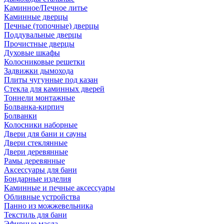
Каминное/Печное литье
Каминные дверцы
Печные (топочные) дверцы
Поддувальные дверцы
Прочистные дверцы
Духовые шкафы
Колосниковые решетки
Задвижки дымохода
Плиты чугунные под казан
Стекла для каминных дверей
Тоннели монтажные
Болванка-кирпич
Болванки
Колосники наборные
Двери для бани и сауны
Двери стеклянные
Двери деревянные
Рамы деревянные
Аксессуары для бани
Бондарные изделия
Каминные и печные аксессуары
Обливные устройства
Панно из можжевельника
Текстиль для бани
Эфирные масла