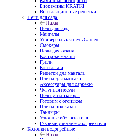
Каминные облицовки
Биокамины KRATKI
Вентиляционные решетки
Печи для сада
Назад
Печи для сада
Мангалы
Универсальная печь Garden
Смокеры
Печи для казана
Костровые чаши
Грили
Коптильни
Решетки для мангала
Плиты для мангала
Аксессуары для барбекю
Чугунная посуда
Печи-утилизаторы
Готовим с огоньком
Плиты под казан
Тандыры
Уличные обогреватели
Газовые уличные обогреватели
Колонки водогрейные
Назад