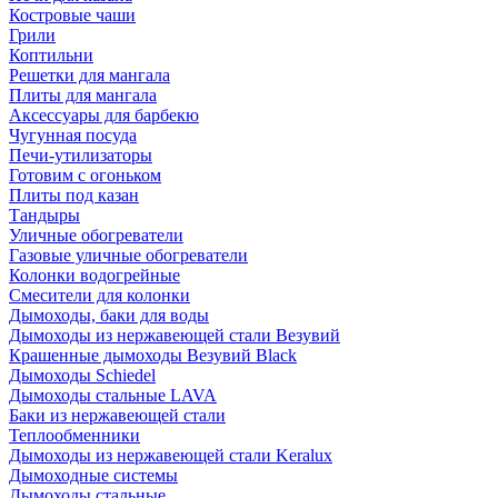
Костровые чаши
Грили
Коптильни
Решетки для мангала
Плиты для мангала
Аксессуары для барбекю
Чугунная посуда
Печи-утилизаторы
Готовим с огоньком
Плиты под казан
Тандыры
Уличные обогреватели
Газовые уличные обогреватели
Колонки водогрейные
Смесители для колонки
Дымоходы, баки для воды
Дымоходы из нержавеющей стали Везувий
Крашенные дымоходы Везувий Black
Дымоходы Schiedel
Дымоходы стальные LAVA
Баки из нержавеющей стали
Теплообменники
Дымоходы из нержавеющей стали Keralux
Дымоходные системы
Дымоходы стальные