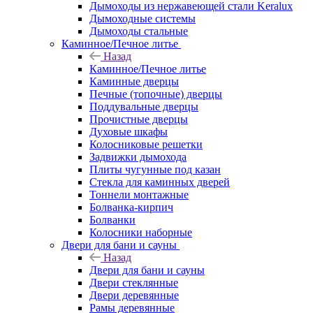
Дымоходы из нержавеющей стали Keralux
Дымоходные системы
Дымоходы стальные
Каминное/Печное литье
Назад
Каминное/Печное литье
Каминные дверцы
Печные (топочные) дверцы
Поддувальные дверцы
Прочистные дверцы
Духовые шкафы
Колосниковые решетки
Задвижки дымохода
Плиты чугунные под казан
Стекла для каминных дверей
Тоннели монтажные
Болванка-кирпич
Болванки
Колосники наборные
Двери для бани и сауны
Назад
Двери для бани и сауны
Двери стеклянные
Двери деревянные
Рамы деревянные