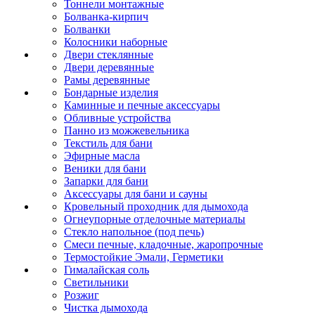
Тоннели монтажные
Болванка-кирпич
Болванки
Колосники наборные
Двери стеклянные
Двери деревянные
Рамы деревянные
Бондарные изделия
Каминные и печные аксессуары
Обливные устройства
Панно из можжевельника
Текстиль для бани
Эфирные масла
Веники для бани
Запарки для бани
Аксессуары для бани и сауны
Кровельный проходник для дымохода
Огнеупорные отделочные материалы
Стекло напольное (под печь)
Смеси печные, кладочные, жаропрочные
Термостойкие Эмали, Герметики
Гималайская соль
Светильники
Розжиг
Чистка дымохода