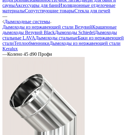
сауны
Аксессуары для бани
Изоляционные отделочные
материалы
Сопутствующие товары
Стекла для печей
—
Дымоходные системы
Дымоходы из нержавеющей стали Везувий
Крашенные
дымоходы Везувий Black
Дымоходы Schiedel
Дымоходы
стальные LAVA
Дымоходы стальные
Баки из нержавеющей
стали
Теплообменники
Дымоходы из нержавеющей стали
Keralux
—
Колено 45 d90 Профи