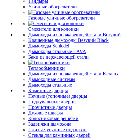
Тандыры
Уличные обогреватели
Газовые уличные обогреватели
Смесители для колонки
Дымоходы из нержавеющей стали Везувий
Крашенные дымоходы Везувий Black
Дымоходы Schiedel
Дымоходы стальные LAVA
Баки из нержавеющей стали
Теплообменники
Дымоходы из нержавеющей стали Keralux
Дымоходные системы
Дымоходы стальные
Каминные дверцы
Печные (топочные) дверцы
Поддувальные дверцы
Прочистные дверцы
Духовые шкафы
Колосниковые решетки
Задвижки дымохода
Плиты чугунные под казан
Стекла для каминных дверей