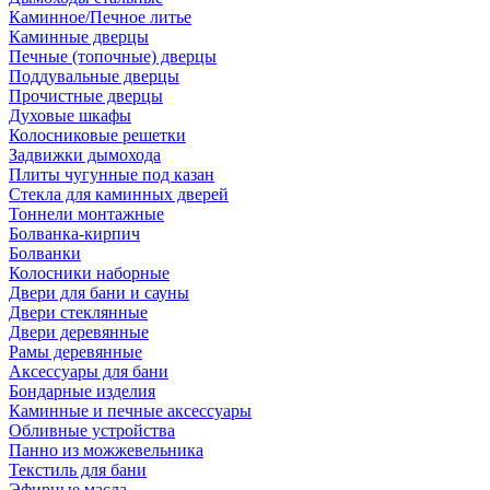
Каминное/Печное литье
Каминные дверцы
Печные (топочные) дверцы
Поддувальные дверцы
Прочистные дверцы
Духовые шкафы
Колосниковые решетки
Задвижки дымохода
Плиты чугунные под казан
Стекла для каминных дверей
Тоннели монтажные
Болванка-кирпич
Болванки
Колосники наборные
Двери для бани и сауны
Двери стеклянные
Двери деревянные
Рамы деревянные
Аксессуары для бани
Бондарные изделия
Каминные и печные аксессуары
Обливные устройства
Панно из можжевельника
Текстиль для бани
Эфирные масла