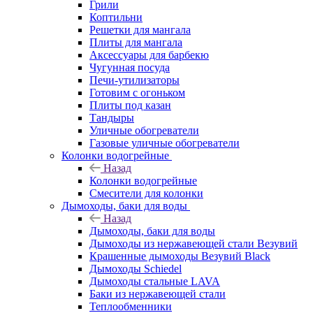
Грили
Коптильни
Решетки для мангала
Плиты для мангала
Аксессуары для барбекю
Чугунная посуда
Печи-утилизаторы
Готовим с огоньком
Плиты под казан
Тандыры
Уличные обогреватели
Газовые уличные обогреватели
Колонки водогрейные
Назад
Колонки водогрейные
Смесители для колонки
Дымоходы, баки для воды
Назад
Дымоходы, баки для воды
Дымоходы из нержавеющей стали Везувий
Крашенные дымоходы Везувий Black
Дымоходы Schiedel
Дымоходы стальные LAVA
Баки из нержавеющей стали
Теплообменники