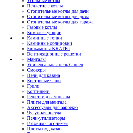
Угольные котлы
Пеллетные котлы
Отопительные котлы для дачи
Отопительные котлы для дома
Отопительные котлы для гаража
Газовые котлы
Комплектующие
Каминные топки
Каминные облицовки
Биокамины KRATKI
Вентиляционные решетки
Мангалы
Универсальная печь Garden
Смокеры
Печи для казана
Костровые чаши
Грили
Коптильни
Решетки для мангала
Плиты для мангала
Аксессуары для барбекю
Чугунная посуда
Печи-утилизаторы
Готовим с огоньком
Плиты под казан