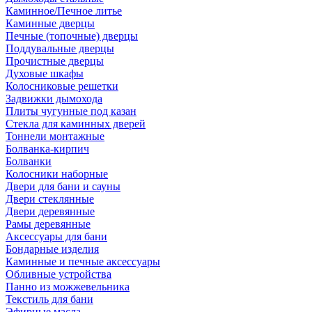
Каминное/Печное литье
Каминные дверцы
Печные (топочные) дверцы
Поддувальные дверцы
Прочистные дверцы
Духовые шкафы
Колосниковые решетки
Задвижки дымохода
Плиты чугунные под казан
Стекла для каминных дверей
Тоннели монтажные
Болванка-кирпич
Болванки
Колосники наборные
Двери для бани и сауны
Двери стеклянные
Двери деревянные
Рамы деревянные
Аксессуары для бани
Бондарные изделия
Каминные и печные аксессуары
Обливные устройства
Панно из можжевельника
Текстиль для бани
Эфирные масла