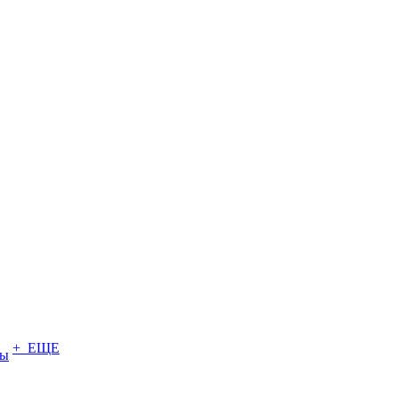
+ ЕЩЕ
ты