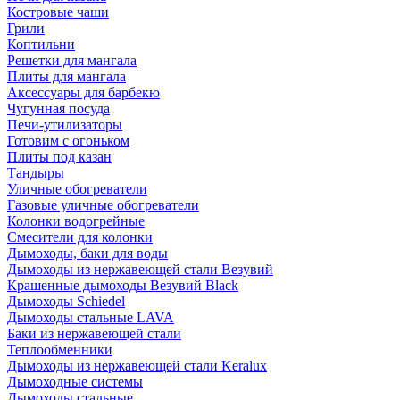
Костровые чаши
Грили
Коптильни
Решетки для мангала
Плиты для мангала
Аксессуары для барбекю
Чугунная посуда
Печи-утилизаторы
Готовим с огоньком
Плиты под казан
Тандыры
Уличные обогреватели
Газовые уличные обогреватели
Колонки водогрейные
Смесители для колонки
Дымоходы, баки для воды
Дымоходы из нержавеющей стали Везувий
Крашенные дымоходы Везувий Black
Дымоходы Schiedel
Дымоходы стальные LAVA
Баки из нержавеющей стали
Теплообменники
Дымоходы из нержавеющей стали Keralux
Дымоходные системы
Дымоходы стальные