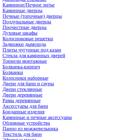
Каминное/Печное литье
Каминные дверцы
Печные (топочные) дверцы
Поддувальные дверцы
Прочистные дверцы
Духовые шкафы
Колосниковые решетки
Задвижки дымохода
Плиты чугунные под казан
Стекла для каминных дверей
Тоннели монтажные
Болванка-кирпич
Болванки
Колосники наборные
Двери для бани и сауны
Двери стеклянные
Двери деревянные
Рамы деревянные
Аксессуары для бани
Бондарные изделия
Каминные и печные аксессуары
Обливные устройства
Панно из можжевельника
Текстиль для бани
Эфирные масла