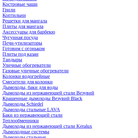
Костровые чаши
Грили
Коптильни
Решетки для мангала
Плиты для мангала
Аксессуары для барбекю
Чугунная посуда
Печи-утилизаторы
Готовим с огоньком
Плиты под казан
Тандыры
Уличные обогреватели
Газовые уличные обогреватели
Колонки водогрейные
Смесители для колонки
Дымоходы, баки для воды
Дымоходы из нержавеющей стали Везувий
Крашенные дымоходы Везувий Black
Дымоходы Schiedel
Дымоходы стальные LAVA
Баки из нержавеющей стали
Теплообменники
Дымоходы из нержавеющей стали Keralux
Дымоходные системы
Дымоходы стальные