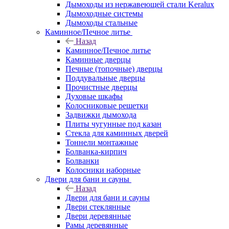
Дымоходы из нержавеющей стали Keralux
Дымоходные системы
Дымоходы стальные
Каминное/Печное литье
Назад
Каминное/Печное литье
Каминные дверцы
Печные (топочные) дверцы
Поддувальные дверцы
Прочистные дверцы
Духовые шкафы
Колосниковые решетки
Задвижки дымохода
Плиты чугунные под казан
Стекла для каминных дверей
Тоннели монтажные
Болванка-кирпич
Болванки
Колосники наборные
Двери для бани и сауны
Назад
Двери для бани и сауны
Двери стеклянные
Двери деревянные
Рамы деревянные