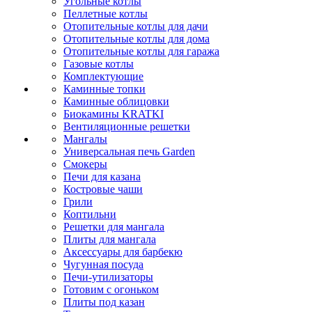
Угольные котлы
Пеллетные котлы
Отопительные котлы для дачи
Отопительные котлы для дома
Отопительные котлы для гаража
Газовые котлы
Комплектующие
Каминные топки
Каминные облицовки
Биокамины KRATKI
Вентиляционные решетки
Мангалы
Универсальная печь Garden
Смокеры
Печи для казана
Костровые чаши
Грили
Коптильни
Решетки для мангала
Плиты для мангала
Аксессуары для барбекю
Чугунная посуда
Печи-утилизаторы
Готовим с огоньком
Плиты под казан