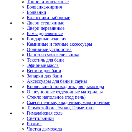
Тоннели монтажные
Болванка-кирпич
Болванки
Колосники наборные
Двери стеклянные
Двери деревянные
Рамы деревянные
Бондарные изделия
Каминные и печные аксессуары
Обливные устройства
Панно из можжевельника
Текстиль для бани
Эфирные масла
Веники для бани
Запарки для бани
Аксессуары для бани и сауны
Кровельный проходник для дымохода
Огнеупорные отделочные материалы
Стекло напольное (под печь)
Смеси печные, кладочные, жаропрочные
Термостойкие Эмали, Герметики
Гималайская соль
Светильники
Розжиг
Чистка дымохода