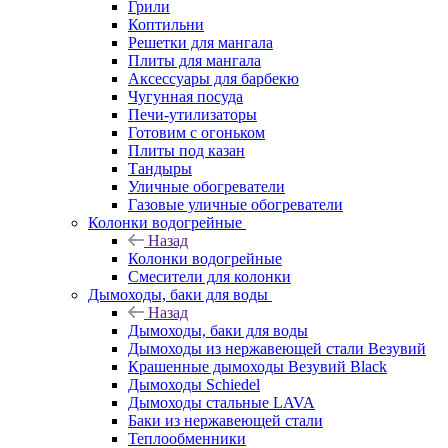
Грили
Коптильни
Решетки для мангала
Плиты для мангала
Аксессуары для барбекю
Чугунная посуда
Печи-утилизаторы
Готовим с огоньком
Плиты под казан
Тандыры
Уличные обогреватели
Газовые уличные обогреватели
Колонки водогрейные
Назад
Колонки водогрейные
Смесители для колонки
Дымоходы, баки для воды
Назад
Дымоходы, баки для воды
Дымоходы из нержавеющей стали Везувий
Крашенные дымоходы Везувий Black
Дымоходы Schiedel
Дымоходы стальные LAVA
Баки из нержавеющей стали
Теплообменники