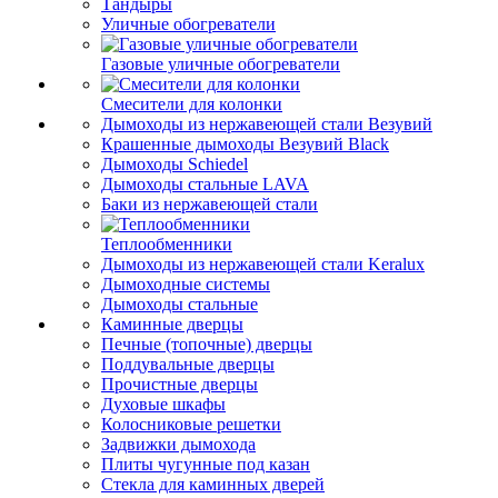
Тандыры
Уличные обогреватели
Газовые уличные обогреватели
Смесители для колонки
Дымоходы из нержавеющей стали Везувий
Крашенные дымоходы Везувий Black
Дымоходы Schiedel
Дымоходы стальные LAVA
Баки из нержавеющей стали
Теплообменники
Дымоходы из нержавеющей стали Keralux
Дымоходные системы
Дымоходы стальные
Каминные дверцы
Печные (топочные) дверцы
Поддувальные дверцы
Прочистные дверцы
Духовые шкафы
Колосниковые решетки
Задвижки дымохода
Плиты чугунные под казан
Стекла для каминных дверей