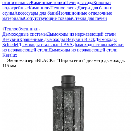
отопительные
Каминные топки
Печи для сада
Колонки
водогрейные
Каминное/Печное литье
Двери для бани и
сауны
Аксессуары для бани
Изоляционные отделочные
материалы
Сопутствующие товары
Стекла для печей
—
Теплообменники
Дымоходные системы
Дымоходы из нержавеющей стали
Везувий
Крашенные дымоходы Везувий Black
Дымоходы
Schiedel
Дымоходы стальные LAVA
Дымоходы стальные
Баки
из нержавеющей стали
Дымоходы из нержавеющей стали
Keralux
—
Экономайзер «BLACK» "Пироксенит" диаметр дымохода:
115 мм