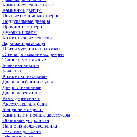
Каминное/Печное литье
Каминные дверцы
Печные (топочные) дверцы
Поддувальные дверцы
Прочистные дверцы
Духовые шкафы
Колосниковые решетки
Задвижки дымохода
Плиты чугунные под казан
Стекла для каминных дверей
Тоннели монтажные
Болванка-кирпич
Болванки
Колосники наборные
Двери для бани и сауны
Двери стеклянные
Двери деревянные
Рамы деревянные
Аксессуары для бани
Бондарные изделия
Каминные и печные аксессуары
Обливные устройства
Панно из можжевельника
Текстиль для бани
Эфирные масла