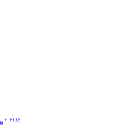
+ ЕЩЕ
ты