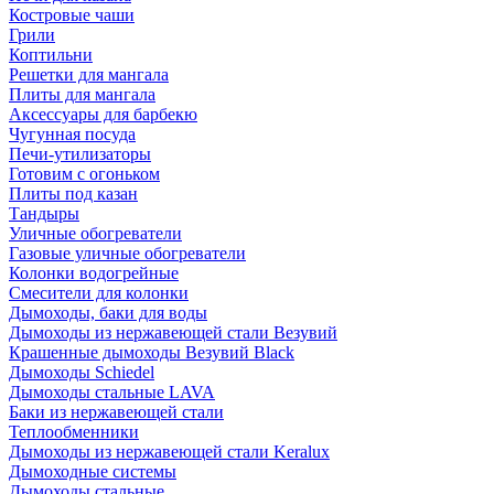
Костровые чаши
Грили
Коптильни
Решетки для мангала
Плиты для мангала
Аксессуары для барбекю
Чугунная посуда
Печи-утилизаторы
Готовим с огоньком
Плиты под казан
Тандыры
Уличные обогреватели
Газовые уличные обогреватели
Колонки водогрейные
Смесители для колонки
Дымоходы, баки для воды
Дымоходы из нержавеющей стали Везувий
Крашенные дымоходы Везувий Black
Дымоходы Schiedel
Дымоходы стальные LAVA
Баки из нержавеющей стали
Теплообменники
Дымоходы из нержавеющей стали Keralux
Дымоходные системы
Дымоходы стальные