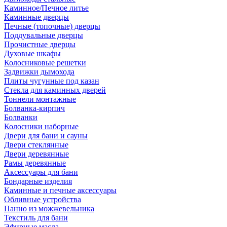
Каминное/Печное литье
Каминные дверцы
Печные (топочные) дверцы
Поддувальные дверцы
Прочистные дверцы
Духовые шкафы
Колосниковые решетки
Задвижки дымохода
Плиты чугунные под казан
Стекла для каминных дверей
Тоннели монтажные
Болванка-кирпич
Болванки
Колосники наборные
Двери для бани и сауны
Двери стеклянные
Двери деревянные
Рамы деревянные
Аксессуары для бани
Бондарные изделия
Каминные и печные аксессуары
Обливные устройства
Панно из можжевельника
Текстиль для бани
Эфирные масла