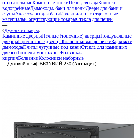
отопительные
Каминные топки
Печи для сада
Колонки
водогрейные
Дымоходы, баки для воды
Двери для бани и
сауны
Аксессуары для бани
Изоляционные отделочные
материалы
Сопутствующие товары
Стекла для печей
—
Духовые шкафы
Каминные дверцы
Печные (топочные) дверцы
Поддувальные
дверцы
Прочистные дверцы
Колосниковые решетки
Задвижки
дымохода
Плиты чугунные под казан
Стекла для каминных
дверей
Тоннели монтажные
Болванка-
кирпич
Болванки
Колосники наборные
—
Духовой шкаф ВЕЗУВИЙ 230 (Антрацит)