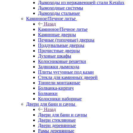
Дымоходы из нержавеющей стали Keralux
Дымоходные системы
Дымоходы стальные
Каминное/Печное литье
Назад
Каминное/Печное литье
Каминные дверцы
Печные (топочные) дверцы
Поддувальные дверцы
Прочистные дверцы
Духовые шкафы
Колосниковые решетки
Задвижки дымохода
Плиты чугунные под казан
Стекла для каминных дверей
Тоннели монтажные
Болванка-кирпич
Болванки
Колосники наборные
Двери для бани и сауны
Назад
Двери для бани и сауны
Двери стеклянные
Двери деревянные
Рамы деревянные