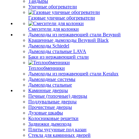
Тандыры
Уличные обогреватели
Газовые уличные обогреватели
Смесители для колонки
Дымоходы из нержавеющей стали Везувий
Крашенные дымоходы Везувий Black
Дымоходы Schiedel
Дымоходы стальные LAVA
Баки из нержавеющей стали
Теплообменники
Дымоходы из нержавеющей стали Keralux
Дымоходные системы
Дымоходы стальные
Каминные дверцы
Печные (топочные) дверцы
Поддувальные дверцы
Прочистные дверцы
Духовые шкафы
Колосниковые решетки
Задвижки дымохода
Плиты чугунные под казан
Стекла для каминных дверей