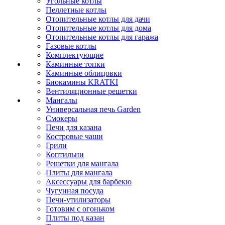
Угольные котлы
Пеллетные котлы
Отопительные котлы для дачи
Отопительные котлы для дома
Отопительные котлы для гаража
Газовые котлы
Комплектующие
Каминные топки
Каминные облицовки
Биокамины KRATKI
Вентиляционные решетки
Мангалы
Универсальная печь Garden
Смокеры
Печи для казана
Костровые чаши
Грили
Коптильни
Решетки для мангала
Плиты для мангала
Аксессуары для барбекю
Чугунная посуда
Печи-утилизаторы
Готовим с огоньком
Плиты под казан