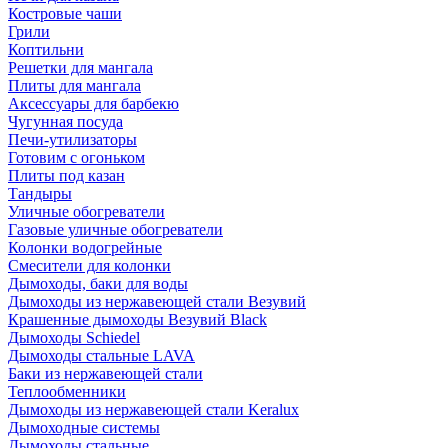
Костровые чаши
Грили
Коптильни
Решетки для мангала
Плиты для мангала
Аксессуары для барбекю
Чугунная посуда
Печи-утилизаторы
Готовим с огоньком
Плиты под казан
Тандыры
Уличные обогреватели
Газовые уличные обогреватели
Колонки водогрейные
Смесители для колонки
Дымоходы, баки для воды
Дымоходы из нержавеющей стали Везувий
Крашенные дымоходы Везувий Black
Дымоходы Schiedel
Дымоходы стальные LAVA
Баки из нержавеющей стали
Теплообменники
Дымоходы из нержавеющей стали Keralux
Дымоходные системы
Дымоходы стальные