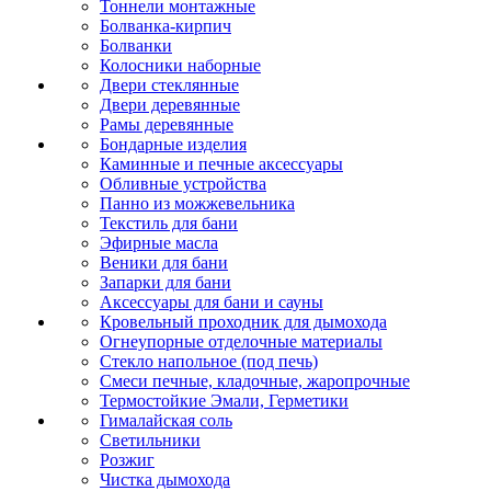
Тоннели монтажные
Болванка-кирпич
Болванки
Колосники наборные
Двери стеклянные
Двери деревянные
Рамы деревянные
Бондарные изделия
Каминные и печные аксессуары
Обливные устройства
Панно из можжевельника
Текстиль для бани
Эфирные масла
Веники для бани
Запарки для бани
Аксессуары для бани и сауны
Кровельный проходник для дымохода
Огнеупорные отделочные материалы
Стекло напольное (под печь)
Смеси печные, кладочные, жаропрочные
Термостойкие Эмали, Герметики
Гималайская соль
Светильники
Розжиг
Чистка дымохода