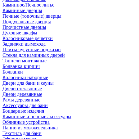
Каминное/Печное литье
Каминные дверцы
Печные (топочные) дверцы
Поддувальные дверцы
Прочистные дверцы
Духовые шкафы
Колосниковые решетки
Задвижки дымохода
Плиты чугунные под казан
Стекла для каминных дверей
Тоннели монтажные
Болванка-кирпич
Болванки
Колосники наборные
Двери для бани и сауны
Двери стеклянные
Двери деревянные
Рамы деревянные
Аксессуары для бани
Бондарные изделия
Каминные и печные аксессуары
Обливные устройства
Панно из можжевельника
Текстиль для бани
Эфирные масла