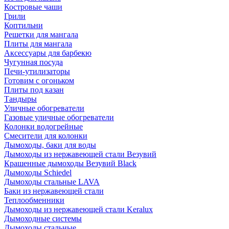
Костровые чаши
Грили
Коптильни
Решетки для мангала
Плиты для мангала
Аксессуары для барбекю
Чугунная посуда
Печи-утилизаторы
Готовим с огоньком
Плиты под казан
Тандыры
Уличные обогреватели
Газовые уличные обогреватели
Колонки водогрейные
Смесители для колонки
Дымоходы, баки для воды
Дымоходы из нержавеющей стали Везувий
Крашенные дымоходы Везувий Black
Дымоходы Schiedel
Дымоходы стальные LAVA
Баки из нержавеющей стали
Теплообменники
Дымоходы из нержавеющей стали Keralux
Дымоходные системы
Дымоходы стальные