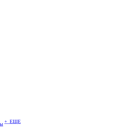
+ ЕЩЕ
ты