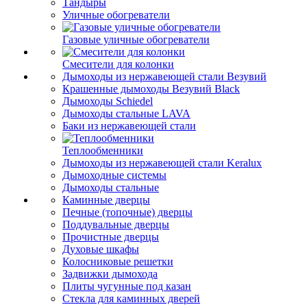
Тандыры
Уличные обогреватели
Газовые уличные обогреватели
Смесители для колонки
Дымоходы из нержавеющей стали Везувий
Крашенные дымоходы Везувий Black
Дымоходы Schiedel
Дымоходы стальные LAVA
Баки из нержавеющей стали
Теплообменники
Дымоходы из нержавеющей стали Keralux
Дымоходные системы
Дымоходы стальные
Каминные дверцы
Печные (топочные) дверцы
Поддувальные дверцы
Прочистные дверцы
Духовые шкафы
Колосниковые решетки
Задвижки дымохода
Плиты чугунные под казан
Стекла для каминных дверей