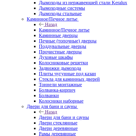
Дымоходы из нержавеющей стали Keralux
Дымоходные системы
Дымоходы стальные
Каминное/Печное литье
Назад
Каминное/Печное литье
Каминные дверцы
Печные (топочные) дверцы
Поддувальные дверцы
Прочистные дверцы
Духовые шкафы
Колосниковые решетки
Задвижки дымохода
Плиты чугунные под казан
Стекла для каминных дверей
Тоннели монтажные
Болванка-кирпич
Болванки
Колосники наборные
Двери для бани и сауны
Назад
Двери для бани и сауны
Двери стеклянные
Двери деревянные
Рамы деревянные