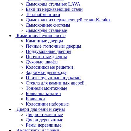
Дымоходы стальные LAVA
Баки из нержавеющей стали
Теплообменники
Дымоходы из нержавеющей стали Keralux
Дымоходные системы
Дымоходы стальные
Каминное/Печное литье
Каминные дверцы
Печные (топочные) дверцы
Поддувальные дверцы
Прочистные дверцы
Духовые шкафы
Колосниковые решетки
Задвижки дымохода
Плиты чугунные под казан
Стекла для каминных дверей
Тоннели монтажные
Болванка-кирпич
Болванки
Колосники наборные
Двери для бани и сауны
Двери стеклянные
Двери деревянные
Рамы деревянные
Аксессуары для бани