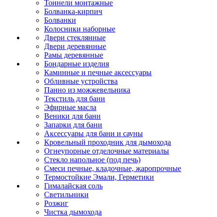
Тоннели монтажные
Болванка-кирпич
Болванки
Колосники наборные
Двери стеклянные
Двери деревянные
Рамы деревянные
Бондарные изделия
Каминные и печные аксессуары
Обливные устройства
Панно из можжевельника
Текстиль для бани
Эфирные масла
Веники для бани
Запарки для бани
Аксессуары для бани и сауны
Кровельный проходник для дымохода
Огнеупорные отделочные материалы
Стекло напольное (под печь)
Смеси печные, кладочные, жаропрочные
Термостойкие Эмали, Герметики
Гималайская соль
Светильники
Розжиг
Чистка дымохода