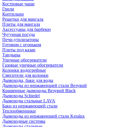
Костровые чаши
Грили
Коптильни
Решетки для мангала
Плиты для мангала
Аксессуары для барбекю
Чугунная посуда
Печи-утилизаторы
Готовим с огоньком
Плиты под казан
Тандыры
Уличные обогреватели
Газовые уличные обогреватели
Колонки водогрейные
Смесители для колонки
Дымоходы, баки для воды
Дымоходы из нержавеющей стали Везувий
Крашенные дымоходы Везувий Black
Дымоходы Schiedel
Дымоходы стальные LAVA
Баки из нержавеющей стали
Теплообменники
Дымоходы из нержавеющей стали Keralux
Дымоходные системы
Дымоходы стальные