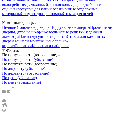
водогрейные
Дымоходы, баки для воды
Двери для бани и
сауны
Аксессуары для бани
Изоляционные отделочные
материалы
Сопутствующие товары
Стекла для печей
—
Каминные дверцы
Печные (топочные) дверцы
Поддувальные дверцы
Прочистные
дверцы
Духовые шкафы
Колосниковые решетки
Задвижки
дымохода
Плиты чугунные под казан
Стекла для каминных
дверей
Тоннели монтажные
Болванка-
кирпич
Болванки
Колосники наборные
Фильтр
По популярности (возрастание)
По популярности (убывание)
По популярности (возрастание)
По алфавиту (убывание)
По алфавиту (возрастание)
По цене (убывание)
По цене (возрастание)