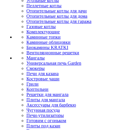
Угольные котлы
Пеллетные котлы
Отопительные котлы для дачи
Отопительные котлы для дома
Отопительные котлы для гаража
Газовые котлы
Комплектующие
Каминные топки
Каминные облицовки
Биокамины KRATKI
Вентиляционные решетки
Мангалы
Универсальная печь Garden
Смокеры
Печи для казана
Костровые чаши
Грили
Коптильни
Решетки для мангала
Плиты для мангала
Аксессуары для барбекю
Чугунная посуда
Печи-утилизаторы
Готовим с огоньком
Плиты под казан