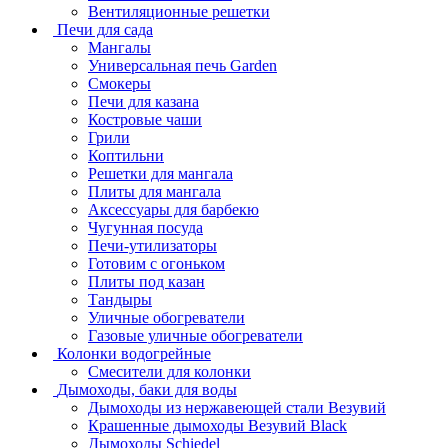
Вентиляционные решетки
Печи для сада
Мангалы
Универсальная печь Garden
Смокеры
Печи для казана
Костровые чаши
Грили
Коптильни
Решетки для мангала
Плиты для мангала
Аксессуары для барбекю
Чугунная посуда
Печи-утилизаторы
Готовим с огоньком
Плиты под казан
Тандыры
Уличные обогреватели
Газовые уличные обогреватели
Колонки водогрейные
Смесители для колонки
Дымоходы, баки для воды
Дымоходы из нержавеющей стали Везувий
Крашенные дымоходы Везувий Black
Дымоходы Schiedel