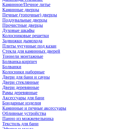
Каминное/Печное литье
Каминные дверцы
Печные (топочные) дверцы
Поддувальные дверцы
Прочистные дверцы
Духовые шкафы
Колосниковые решетки
Задвижки дымохода
Плиты чугунные под казан
Стекла для каминных дверей
Тоннели монтажные
Болванка-кирпич
Болванки
Колосники наборные
Двери для бани и сауны
Двери стеклянные
Двери деревянные
Рамы деревянные
Аксессуары для бани
Бондарные изделия
Каминные и печные аксессуары
Обливные устройства
Панно из можжевельника
Текстиль для бани
Эфирные масла