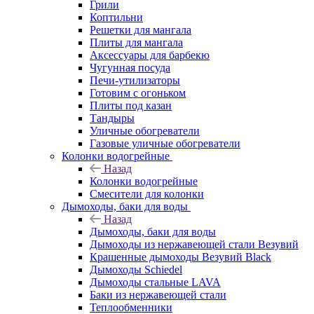
Грили
Коптильни
Решетки для мангала
Плиты для мангала
Аксессуары для барбекю
Чугунная посуда
Печи-утилизаторы
Готовим с огоньком
Плиты под казан
Тандыры
Уличные обогреватели
Газовые уличные обогреватели
Колонки водогрейные
Назад
Колонки водогрейные
Смесители для колонки
Дымоходы, баки для воды
Назад
Дымоходы, баки для воды
Дымоходы из нержавеющей стали Везувий
Крашенные дымоходы Везувий Black
Дымоходы Schiedel
Дымоходы стальные LAVA
Баки из нержавеющей стали
Теплообменники