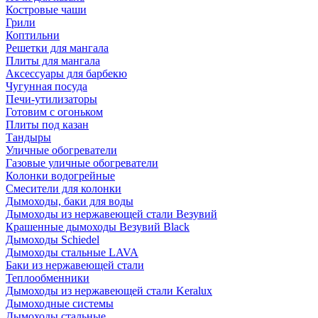
Костровые чаши
Грили
Коптильни
Решетки для мангала
Плиты для мангала
Аксессуары для барбекю
Чугунная посуда
Печи-утилизаторы
Готовим с огоньком
Плиты под казан
Тандыры
Уличные обогреватели
Газовые уличные обогреватели
Колонки водогрейные
Смесители для колонки
Дымоходы, баки для воды
Дымоходы из нержавеющей стали Везувий
Крашенные дымоходы Везувий Black
Дымоходы Schiedel
Дымоходы стальные LAVA
Баки из нержавеющей стали
Теплообменники
Дымоходы из нержавеющей стали Keralux
Дымоходные системы
Дымоходы стальные