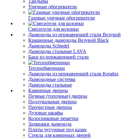
Тандыры
Уличные обогреватели
Газовые уличные обогреватели
Смесители для колонки
Дымоходы из нержавеющей стали Везувий
Крашенные дымоходы Везувий Black
Дымоходы Schiedel
Дымоходы стальные LAVA
Баки из нержавеющей стали
Теплообменники
Дымоходы из нержавеющей стали Keralux
Дымоходные системы
Дымоходы стальные
Каминные дверцы
Печные (топочные) дверцы
Поддувальные дверцы
Прочистные дверцы
Духовые шкафы
Колосниковые решетки
Задвижки дымохода
Плиты чугунные под казан
Стекла для каминных дверей