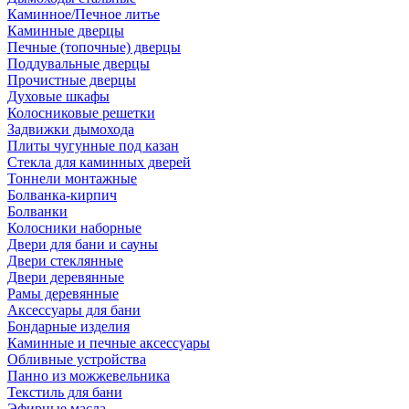
Каминное/Печное литье
Каминные дверцы
Печные (топочные) дверцы
Поддувальные дверцы
Прочистные дверцы
Духовые шкафы
Колосниковые решетки
Задвижки дымохода
Плиты чугунные под казан
Стекла для каминных дверей
Тоннели монтажные
Болванка-кирпич
Болванки
Колосники наборные
Двери для бани и сауны
Двери стеклянные
Двери деревянные
Рамы деревянные
Аксессуары для бани
Бондарные изделия
Каминные и печные аксессуары
Обливные устройства
Панно из можжевельника
Текстиль для бани
Эфирные масла