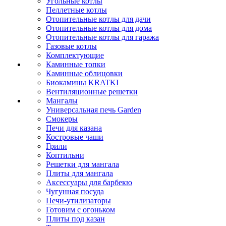
Угольные котлы
Пеллетные котлы
Отопительные котлы для дачи
Отопительные котлы для дома
Отопительные котлы для гаража
Газовые котлы
Комплектующие
Каминные топки
Каминные облицовки
Биокамины KRATKI
Вентиляционные решетки
Мангалы
Универсальная печь Garden
Смокеры
Печи для казана
Костровые чаши
Грили
Коптильни
Решетки для мангала
Плиты для мангала
Аксессуары для барбекю
Чугунная посуда
Печи-утилизаторы
Готовим с огоньком
Плиты под казан