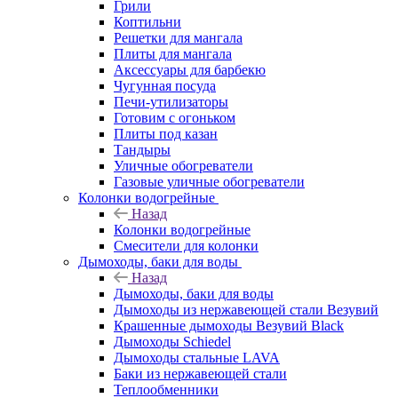
Грили
Коптильни
Решетки для мангала
Плиты для мангала
Аксессуары для барбекю
Чугунная посуда
Печи-утилизаторы
Готовим с огоньком
Плиты под казан
Тандыры
Уличные обогреватели
Газовые уличные обогреватели
Колонки водогрейные
Назад
Колонки водогрейные
Смесители для колонки
Дымоходы, баки для воды
Назад
Дымоходы, баки для воды
Дымоходы из нержавеющей стали Везувий
Крашенные дымоходы Везувий Black
Дымоходы Schiedel
Дымоходы стальные LAVA
Баки из нержавеющей стали
Теплообменники