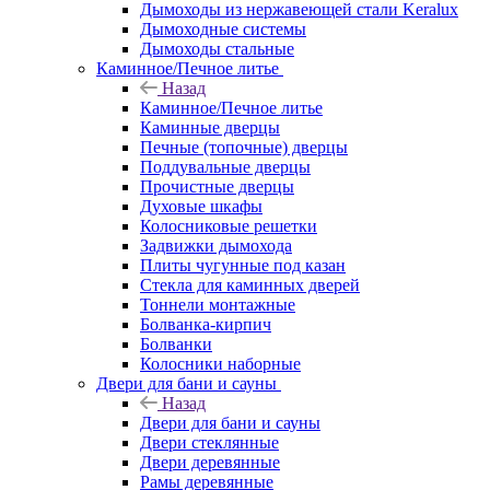
Дымоходы из нержавеющей стали Keralux
Дымоходные системы
Дымоходы стальные
Каминное/Печное литье
Назад
Каминное/Печное литье
Каминные дверцы
Печные (топочные) дверцы
Поддувальные дверцы
Прочистные дверцы
Духовые шкафы
Колосниковые решетки
Задвижки дымохода
Плиты чугунные под казан
Стекла для каминных дверей
Тоннели монтажные
Болванка-кирпич
Болванки
Колосники наборные
Двери для бани и сауны
Назад
Двери для бани и сауны
Двери стеклянные
Двери деревянные
Рамы деревянные