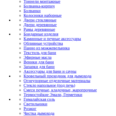
Тоннели монтажные
Болванка-кирпич
Болванки
Колосники наборные
Двери стеклянные
Двери деревянные
Рамы деревянные
Бондарные изделия
Каминные и печные аксессуары
Обливные устройства
Панно из можжевельника
Текстиль для бани
Эфирные масла
Веники для бани
Запарки для бани
Аксессуары для бани и сауны
Кровельный проходник для дымохода
Огнеупорные отделочные материалы
Стекло напольное (под печь)
Смеси печные, кладочные, жаропрочные
Термостойкие Эмали, Герметики
Гималайская соль
Светильники
Розжиг
Чистка дымохода