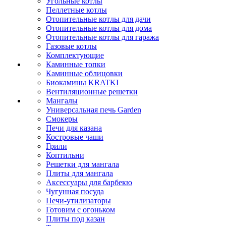
Угольные котлы
Пеллетные котлы
Отопительные котлы для дачи
Отопительные котлы для дома
Отопительные котлы для гаража
Газовые котлы
Комплектующие
Каминные топки
Каминные облицовки
Биокамины KRATKI
Вентиляционные решетки
Мангалы
Универсальная печь Garden
Смокеры
Печи для казана
Костровые чаши
Грили
Коптильни
Решетки для мангала
Плиты для мангала
Аксессуары для барбекю
Чугунная посуда
Печи-утилизаторы
Готовим с огоньком
Плиты под казан