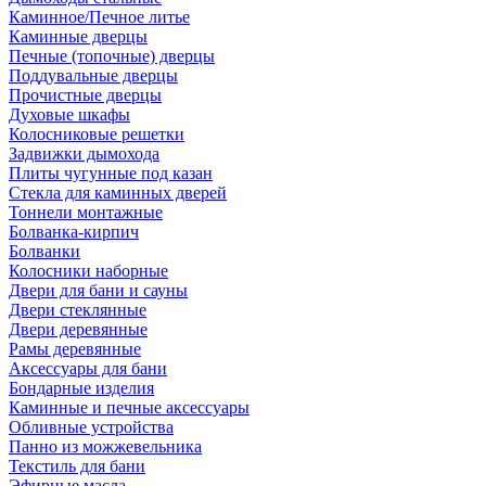
Каминное/Печное литье
Каминные дверцы
Печные (топочные) дверцы
Поддувальные дверцы
Прочистные дверцы
Духовые шкафы
Колосниковые решетки
Задвижки дымохода
Плиты чугунные под казан
Стекла для каминных дверей
Тоннели монтажные
Болванка-кирпич
Болванки
Колосники наборные
Двери для бани и сауны
Двери стеклянные
Двери деревянные
Рамы деревянные
Аксессуары для бани
Бондарные изделия
Каминные и печные аксессуары
Обливные устройства
Панно из можжевельника
Текстиль для бани
Эфирные масла