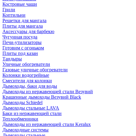
Костровые чаши
Грили
Коптильни
Решетки для мангала
Плиты для мангала
Аксессуары для барбекю
Чугунная посуда
Печи-утилизаторы
Готовим с огоньком
Плиты под казан
Тандыры
Уличные обогреватели
Газовые уличные обогреватели
Колонки водогрейные
Смесители для колонки
Дымоходы, баки для воды
Дымоходы из нержавеющей стали Везувий
Крашенные дымоходы Везувий Black
Дымоходы Schiedel
Дымоходы стальные LAVA
Баки из нержавеющей стали
Теплообменники
Дымоходы из нержавеющей стали Keralux
Дымоходные системы
Дымоходы стальные