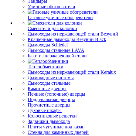
Тандыры
Уличные обогреватели
Газовые уличные обогреватели
Смесители для колонки
Дымоходы из нержавеющей стали Везувий
Крашенные дымоходы Везувий Black
Дымоходы Schiedel
Дымоходы стальные LAVA
Баки из нержавеющей стали
Теплообменники
Дымоходы из нержавеющей стали Keralux
Дымоходные системы
Дымоходы стальные
Каминные дверцы
Печные (топочные) дверцы
Поддувальные дверцы
Прочистные дверцы
Духовые шкафы
Колосниковые решетки
Задвижки дымохода
Плиты чугунные под казан
Стекла для каминных дверей