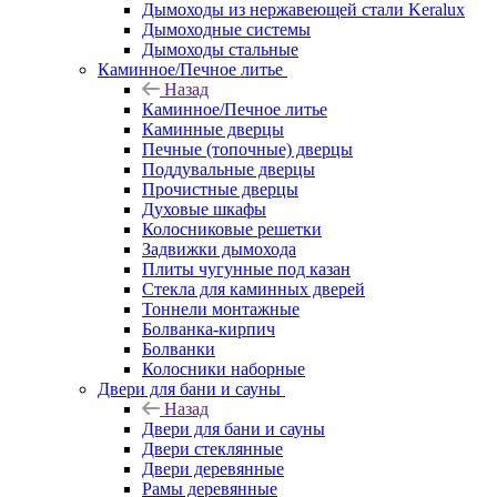
Дымоходы из нержавеющей стали Keralux
Дымоходные системы
Дымоходы стальные
Каминное/Печное литье
Назад
Каминное/Печное литье
Каминные дверцы
Печные (топочные) дверцы
Поддувальные дверцы
Прочистные дверцы
Духовые шкафы
Колосниковые решетки
Задвижки дымохода
Плиты чугунные под казан
Стекла для каминных дверей
Тоннели монтажные
Болванка-кирпич
Болванки
Колосники наборные
Двери для бани и сауны
Назад
Двери для бани и сауны
Двери стеклянные
Двери деревянные
Рамы деревянные