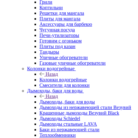
Грили
Коптильни
Решетки для мангала
Плиты для мангала
Аксессуары для барбекю
Чугунная посуда
Печи-утилизаторы
Готовим с огоньком
Плиты под казан
Тандыры
Уличные обогреватели
Газовые уличные обогреватели
Колонки водогрейные
Назад
Колонки водогрейные
Смесители для колонки
Дымоходы, баки для воды
Назад
Дымоходы, баки для воды
Дымоходы из нержавеющей стали Везувий
Крашенные дымоходы Везувий Black
Дымоходы Schiedel
Дымоходы стальные LAVA
Баки из нержавеющей стали
Теплообменники