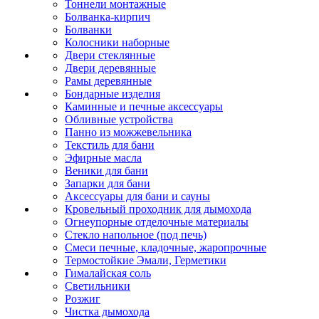
Тоннели монтажные
Болванка-кирпич
Болванки
Колосники наборные
Двери стеклянные
Двери деревянные
Рамы деревянные
Бондарные изделия
Каминные и печные аксессуары
Обливные устройства
Панно из можжевельника
Текстиль для бани
Эфирные масла
Веники для бани
Запарки для бани
Аксессуары для бани и сауны
Кровельный проходник для дымохода
Огнеупорные отделочные материалы
Стекло напольное (под печь)
Смеси печные, кладочные, жаропрочные
Термостойкие Эмали, Герметики
Гималайская соль
Светильники
Розжиг
Чистка дымохода