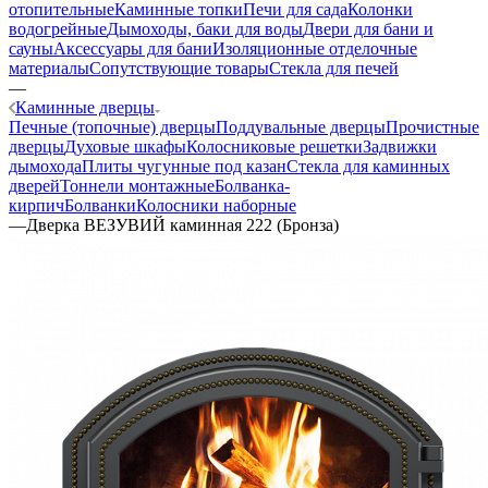
отопительные
Каминные топки
Печи для сада
Колонки
водогрейные
Дымоходы, баки для воды
Двери для бани и
сауны
Аксессуары для бани
Изоляционные отделочные
материалы
Сопутствующие товары
Стекла для печей
—
Каминные дверцы
Печные (топочные) дверцы
Поддувальные дверцы
Прочистные
дверцы
Духовые шкафы
Колосниковые решетки
Задвижки
дымохода
Плиты чугунные под казан
Стекла для каминных
дверей
Тоннели монтажные
Болванка-
кирпич
Болванки
Колосники наборные
—
Дверка ВЕЗУВИЙ каминная 222 (Бронза)