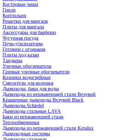
Костровые чаши
Грили
Коптильни
Решетки для мангала
Плиты для мангала
Аксессуары для барбекю
Чугунная посуда
Печи-утилизаторы
Готовим с огоньком
Плиты под казан
Тандыры
Уличные обогреватели
Газовые уличные обогреватели
Колонки водогрейные
Смесители для колонки
Дымоходы, баки для воды
Дымоходы из нержавеющей стали Везувий
Крашенные дымоходы Везувий Black
Дымоходы Schiedel
Дымоходы стальные LAVA
Баки из нержавеющей стали
Теплообменники
Дымоходы из нержавеющей стали Keralux
Дымоходные системы
Дымоходы стальные