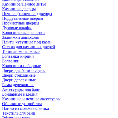
Каминное/Печное литье
Каминные дверцы
Печные (топочные) дверцы
Поддувальные дверцы
Прочистные дверцы
Духовые шкафы
Колосниковые решетки
Задвижки дымохода
Плиты чугунные под казан
Стекла для каминных дверей
Тоннели монтажные
Болванка-кирпич
Болванки
Колосники наборные
Двери для бани и сауны
Двери стеклянные
Двери деревянные
Рамы деревянные
Аксессуары для бани
Бондарные изделия
Каминные и печные аксессуары
Обливные устройства
Панно из можжевельника
Текстиль для бани
Эфирные масла