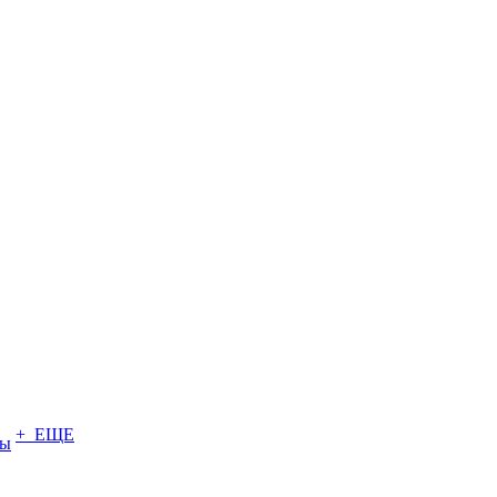
+ ЕЩЕ
ты