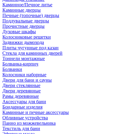
Каминное/Печное литье
Каминные дверцы
Печные (топочные) дверцы
Поддувальные дверцы
Прочистные дверцы
Духовые шкафы
Колосниковые решетки
Задвижки дымохода
Плиты чугунные под казан
Стекла для каминных дверей
Тоннели монтажные
Болванка-кирпич
Болванки
Колосники наборные
Двери для бани и сауны
Двери стеклянные
Двери деревянные
Рамы деревянные
Аксессуары для бани
Бондарные изделия
Каминные и печные аксессуары
Обливные устройства
Панно из можжевельника
Текстиль для бани
Эфирные масла