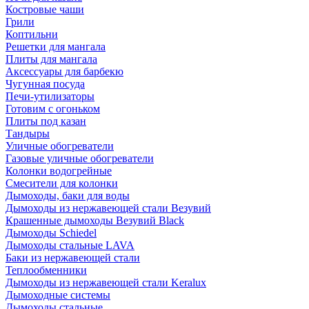
Костровые чаши
Грили
Коптильни
Решетки для мангала
Плиты для мангала
Аксессуары для барбекю
Чугунная посуда
Печи-утилизаторы
Готовим с огоньком
Плиты под казан
Тандыры
Уличные обогреватели
Газовые уличные обогреватели
Колонки водогрейные
Смесители для колонки
Дымоходы, баки для воды
Дымоходы из нержавеющей стали Везувий
Крашенные дымоходы Везувий Black
Дымоходы Schiedel
Дымоходы стальные LAVA
Баки из нержавеющей стали
Теплообменники
Дымоходы из нержавеющей стали Keralux
Дымоходные системы
Дымоходы стальные