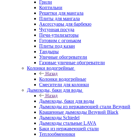
Грили
Коптильни
Решетки для мангала
Плиты для мангала
Аксессуары для барбекю
Чугунная посуда
Печи-утилизаторы
Готовим с огоньком
Плиты под казан
Тандыры
Уличные обогреватели
Газовые уличные обогреватели
Колонки водогрейные
Назад
Колонки водогрейные
Смесители для колонки
Дымоходы, баки для воды
Назад
Дымоходы, баки для воды
Дымоходы из нержавеющей стали Везувий
Крашенные дымоходы Везувий Black
Дымоходы Schiedel
Дымоходы стальные LAVA
Баки из нержавеющей стали
Теплообменники