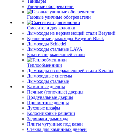
Тандыры
Уличные обогреватели
Газовые уличные обогреватели
Смесители для колонки
Дымоходы из нержавеющей стали Везувий
Крашенные дымоходы Везувий Black
Дымоходы Schiedel
Дымоходы стальные LAVA
Баки из нержавеющей стали
Теплообменники
Дымоходы из нержавеющей стали Keralux
Дымоходные системы
Дымоходы стальные
Каминные дверцы
Печные (топочные) дверцы
Поддувальные дверцы
Прочистные дверцы
Духовые шкафы
Колосниковые решетки
Задвижки дымохода
Плиты чугунные под казан
Стекла для каминных дверей