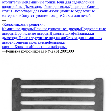
отопительные
Каминные топки
Печи для сада
Колонки
водогрейные
Дымоходы, баки для воды
Двери для бани и
сауны
Аксессуары для бани
Изоляционные отделочные
материалы
Сопутствующие товары
Стекла для печей
—
Колосниковые решетки
Каминные дверцы
Печные (топочные) дверцы
Поддувальные
дверцы
Прочистные дверцы
Духовые шкафы
Задвижки
дымохода
Плиты чугунные под казан
Стекла для каминных
дверей
Тоннели монтажные
Болванка-
кирпич
Болванки
Колосники наборные
—
Решетка колосниковая РУ-2 (Б) 200х300