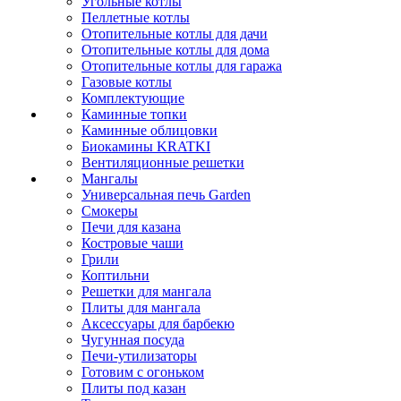
Угольные котлы
Пеллетные котлы
Отопительные котлы для дачи
Отопительные котлы для дома
Отопительные котлы для гаража
Газовые котлы
Комплектующие
Каминные топки
Каминные облицовки
Биокамины KRATKI
Вентиляционные решетки
Мангалы
Универсальная печь Garden
Смокеры
Печи для казана
Костровые чаши
Грили
Коптильни
Решетки для мангала
Плиты для мангала
Аксессуары для барбекю
Чугунная посуда
Печи-утилизаторы
Готовим с огоньком
Плиты под казан