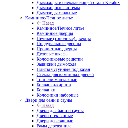
Дымоходы из нержавеющей стали Keralux
Дымоходные системы
Дымоходы стальные
Каминное/Печное литье
Назад
Каминное/Печное литье
Каминные дверцы
Печные (топочные) дверцы
Поддувальные дверцы
Прочистные дверцы
Духовые шкафы
Колосниковые решетки
Задвижки дымохода
Плиты чугунные под казан
Стекла для каминных дверей
Тоннели монтажные
Болванка-кирпич
Болванки
Колосники наборные
Двери для бани и сауны
Назад
Двери для бани и сауны
Двери стеклянные
Двери деревянные
Рамы деревянные