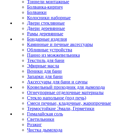
Тоннели монтажные
Болванка-кирпич
Болванки
Колосники наборные
Двери стеклянные
Двери деревянные
Рамы деревянные
Бондарные изделия
Каминные и печные аксессуары
Обливные устройства
Панно из можжевельника
Текстиль для бани
Эфирные масла
Веники для бани
Запарки для бани
Аксессуары для бани и сауны
Кровельный проходник для дымохода
Огнеупорные отделочные материалы
Стекло напольное (под печь)
Смеси печные, кладочные, жаропрочные
Термостойкие Эмали, Герметики
Гималайская соль
Светильники
Розжиг
Чистка дымохода