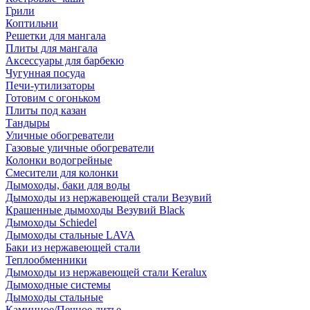
Грили
Коптильни
Решетки для мангала
Плиты для мангала
Аксессуары для барбекю
Чугунная посуда
Печи-утилизаторы
Готовим с огоньком
Плиты под казан
Тандыры
Уличные обогреватели
Газовые уличные обогреватели
Колонки водогрейные
Смесители для колонки
Дымоходы, баки для воды
Дымоходы из нержавеющей стали Везувий
Крашенные дымоходы Везувий Black
Дымоходы Schiedel
Дымоходы стальные LAVA
Баки из нержавеющей стали
Теплообменники
Дымоходы из нержавеющей стали Keralux
Дымоходные системы
Дымоходы стальные
Каминное/Печное литье