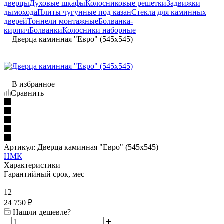
дверцы
Духовые шкафы
Колосниковые решетки
Задвижки
дымохода
Плиты чугунные под казан
Стекла для каминных
дверей
Тоннели монтажные
Болванка-
кирпич
Болванки
Колосники наборные
—
Дверца каминная "Евро" (545х545)
В избранное
Сравнить
Артикул:
Дверца каминная "Евро" (545х545)
НМК
Характеристики
Гарантийный срок, мес
—
12
24 750
₽
Нашли дешевле?