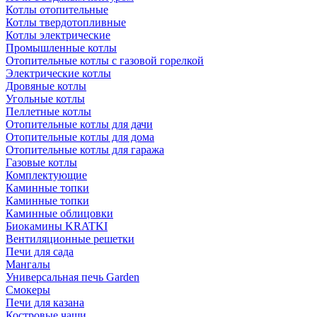
Котлы отопительные
Котлы твердотопливные
Котлы электрические
Промышленные котлы
Отопительные котлы с газовой горелкой
Электрические котлы
Дровяные котлы
Угольные котлы
Пеллетные котлы
Отопительные котлы для дачи
Отопительные котлы для дома
Отопительные котлы для гаража
Газовые котлы
Комплектующие
Каминные топки
Каминные топки
Каминные облицовки
Биокамины KRATKI
Вентиляционные решетки
Печи для сада
Мангалы
Универсальная печь Garden
Смокеры
Печи для казана
Костровые чаши