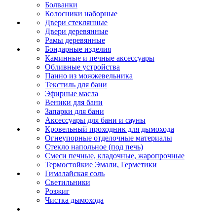
Болванки
Колосники наборные
Двери стеклянные
Двери деревянные
Рамы деревянные
Бондарные изделия
Каминные и печные аксессуары
Обливные устройства
Панно из можжевельника
Текстиль для бани
Эфирные масла
Веники для бани
Запарки для бани
Аксессуары для бани и сауны
Кровельный проходник для дымохода
Огнеупорные отделочные материалы
Стекло напольное (под печь)
Смеси печные, кладочные, жаропрочные
Термостойкие Эмали, Герметики
Гималайская соль
Светильники
Розжиг
Чистка дымохода