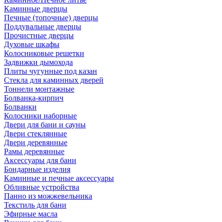
Каминные дверцы
Печные (топочные) дверцы
Поддувальные дверцы
Прочистные дверцы
Духовые шкафы
Колосниковые решетки
Задвижки дымохода
Плиты чугунные под казан
Стекла для каминных дверей
Тоннели монтажные
Болванка-кирпич
Болванки
Колосники наборные
Двери для бани и сауны
Двери стеклянные
Двери деревянные
Рамы деревянные
Аксессуары для бани
Бондарные изделия
Каминные и печные аксессуары
Обливные устройства
Панно из можжевельника
Текстиль для бани
Эфирные масла