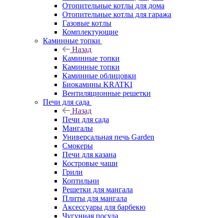
Отопительные котлы для дома
Отопительные котлы для гаража
Газовые котлы
Комплектующие
Каминные топки
Назад
Каминные топки
Каминные топки
Каминные облицовки
Биокамины KRATKI
Вентиляционные решетки
Печи для сада
Назад
Печи для сада
Мангалы
Универсальная печь Garden
Смокеры
Печи для казана
Костровые чаши
Грили
Коптильни
Решетки для мангала
Плиты для мангала
Аксессуары для барбекю
Чугунная посуда