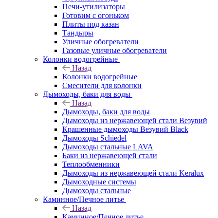
Печи-утилизаторы
Готовим с огоньком
Плиты под казан
Тандыры
Уличные обогреватели
Газовые уличные обогреватели
Колонки водогрейные
Назад
Колонки водогрейные
Смесители для колонки
Дымоходы, баки для воды
Назад
Дымоходы, баки для воды
Дымоходы из нержавеющей стали Везувий
Крашенные дымоходы Везувий Black
Дымоходы Schiedel
Дымоходы стальные LAVA
Баки из нержавеющей стали
Теплообменники
Дымоходы из нержавеющей стали Keralux
Дымоходные системы
Дымоходы стальные
Каминное/Печное литье
Назад
Каминное/Печное литье