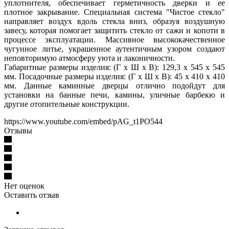
уплотнителя, обеспечивает герметичность дверки и ее
плотное закрывание. Специальная система "Чистое стекло"
направляет воздух вдоль стекла вниз, образуя воздушную
завесу, которая помогает защитить стекло от сажи и копоти в
процессе эксплуатации. Массивное высококачественное
чугунное литье, украшенное аутентичным узором создают
неповторимую атмосферу уюта и лаконичности.
Габаритные размеры изделия: (Г х Ш х В): 129,3 х 545 х 545
мм. Посадочные размеры изделия: (Г х Ш х В): 45 х 410 х 410
мм. Данные каминные дверцы отлично подойдут для
установки на банные печи, камины, уличные барбекю и
другие отопительные конструкции.
https://www.youtube.com/embed/pAG_t1PO544
Отзывы
Нет оценок
Оставить отзыв