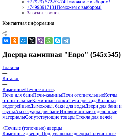
+7 (929) 572-53-74
Поможем с выбором!
+74993917131
Поможем с выбором!
Заказать звонок
Контактная информация
Дверца каминная "Евро" (545х545)
Главная
—
Каталог
—
Каминное/Печное литье
Печи для бани
Печи-камины
Печи отопительные
Котлы
отопительные
Каминные топки
Печи для сада
Колонки
водогрейные
Дымоходы, баки для воды
Двери для бани и
сауны
Аксессуары для бани
Изоляционные отделочные
материалы
Сопутствующие товары
Стекла для печей
—
Печные (топочные) дверцы
Каминные дверцы
Поддувальные дверцы
Прочистные