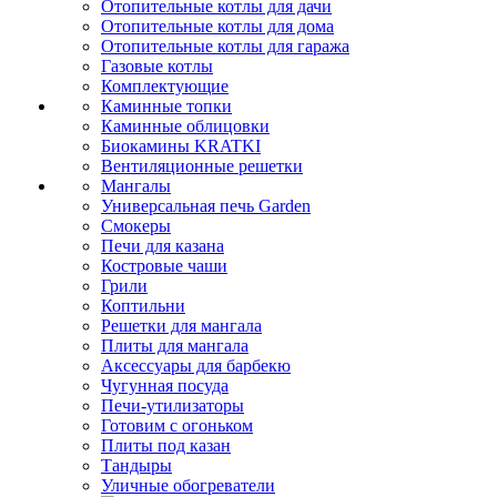
Отопительные котлы для дачи
Отопительные котлы для дома
Отопительные котлы для гаража
Газовые котлы
Комплектующие
Каминные топки
Каминные облицовки
Биокамины KRATKI
Вентиляционные решетки
Мангалы
Универсальная печь Garden
Смокеры
Печи для казана
Костровые чаши
Грили
Коптильни
Решетки для мангала
Плиты для мангала
Аксессуары для барбекю
Чугунная посуда
Печи-утилизаторы
Готовим с огоньком
Плиты под казан
Тандыры
Уличные обогреватели