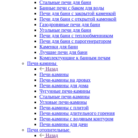
Стальные печи для бани
Банные печи с баком для воды
Печи для бани с закрытой каменкой
Печи для бани с открытой каменкой
Газодровяные печи для бани
Угольные печи для бани
Печи для бани с теплообменником
Печи для бани с парогенератором
Каменки для бани
Лучшие печи для бани
Комплектующие к банным печам
Печи-камины
Назад
Печи-камины
Печи-камины на дровах
Печи-камины для дома
Чугунные печи-камины
Стальные печи-камины
Угловые печи-камины
Печи-камины с плитой
Печи-камины длительного горения
Печи-камины с водяным контуром
Печи-камины для дачи
Печи отопительные
Назад