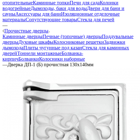
отопительные
Каминные топки
Печи для сада
Колонки
водогрейные
Дымоходы, баки для воды
Двери для бани и
сауны
Аксессуары для бани
Изоляционные отделочные
материалы
Сопутствующие товары
Стекла для печей
—
Прочистные дверцы
Каминные дверцы
Печные (топочные) дверцы
Поддувальные
дверцы
Духовые шкафы
Колосниковые решетки
Задвижки
дымохода
Плиты чугунные под казан
Стекла для каминных
дверей
Тоннели монтажные
Болванка-
кирпич
Болванки
Колосники наборные
—
Дверка ДП-1 (Б) прочистная 130х140мм