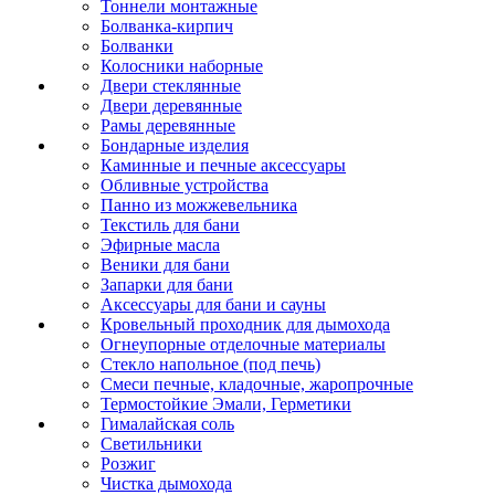
Тоннели монтажные
Болванка-кирпич
Болванки
Колосники наборные
Двери стеклянные
Двери деревянные
Рамы деревянные
Бондарные изделия
Каминные и печные аксессуары
Обливные устройства
Панно из можжевельника
Текстиль для бани
Эфирные масла
Веники для бани
Запарки для бани
Аксессуары для бани и сауны
Кровельный проходник для дымохода
Огнеупорные отделочные материалы
Стекло напольное (под печь)
Смеси печные, кладочные, жаропрочные
Термостойкие Эмали, Герметики
Гималайская соль
Светильники
Розжиг
Чистка дымохода