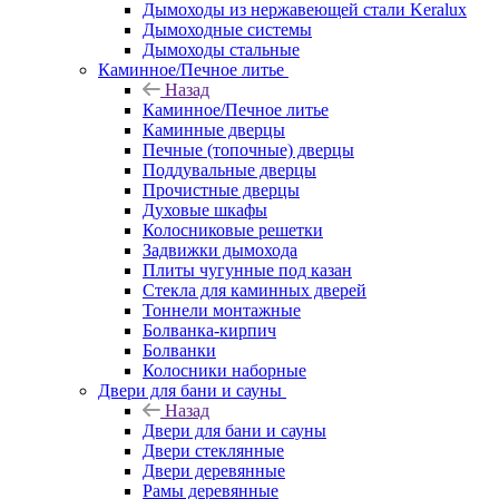
Дымоходы из нержавеющей стали Keralux
Дымоходные системы
Дымоходы стальные
Каминное/Печное литье
Назад
Каминное/Печное литье
Каминные дверцы
Печные (топочные) дверцы
Поддувальные дверцы
Прочистные дверцы
Духовые шкафы
Колосниковые решетки
Задвижки дымохода
Плиты чугунные под казан
Стекла для каминных дверей
Тоннели монтажные
Болванка-кирпич
Болванки
Колосники наборные
Двери для бани и сауны
Назад
Двери для бани и сауны
Двери стеклянные
Двери деревянные
Рамы деревянные