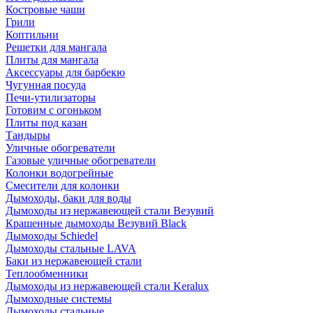
Костровые чаши
Грили
Коптильни
Решетки для мангала
Плиты для мангала
Аксессуары для барбекю
Чугунная посуда
Печи-утилизаторы
Готовим с огоньком
Плиты под казан
Тандыры
Уличные обогреватели
Газовые уличные обогреватели
Колонки водогрейные
Смесители для колонки
Дымоходы, баки для воды
Дымоходы из нержавеющей стали Везувий
Крашенные дымоходы Везувий Black
Дымоходы Schiedel
Дымоходы стальные LAVA
Баки из нержавеющей стали
Теплообменники
Дымоходы из нержавеющей стали Keralux
Дымоходные системы
Дымоходы стальные