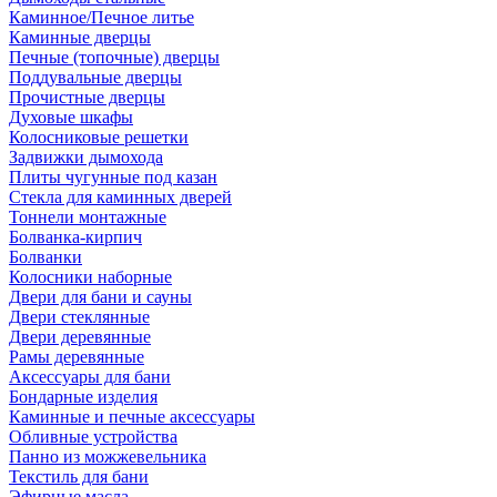
Каминное/Печное литье
Каминные дверцы
Печные (топочные) дверцы
Поддувальные дверцы
Прочистные дверцы
Духовые шкафы
Колосниковые решетки
Задвижки дымохода
Плиты чугунные под казан
Стекла для каминных дверей
Тоннели монтажные
Болванка-кирпич
Болванки
Колосники наборные
Двери для бани и сауны
Двери стеклянные
Двери деревянные
Рамы деревянные
Аксессуары для бани
Бондарные изделия
Каминные и печные аксессуары
Обливные устройства
Панно из можжевельника
Текстиль для бани
Эфирные масла