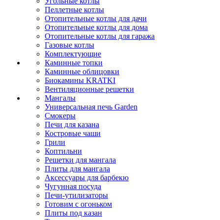
Угольные котлы
Пеллетные котлы
Отопительные котлы для дачи
Отопительные котлы для дома
Отопительные котлы для гаража
Газовые котлы
Комплектующие
Каминные топки
Каминные облицовки
Биокамины KRATKI
Вентиляционные решетки
Мангалы
Универсальная печь Garden
Смокеры
Печи для казана
Костровые чаши
Грили
Коптильни
Решетки для мангала
Плиты для мангала
Аксессуары для барбекю
Чугунная посуда
Печи-утилизаторы
Готовим с огоньком
Плиты под казан