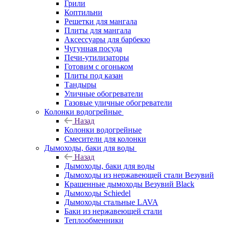
Грили
Коптильни
Решетки для мангала
Плиты для мангала
Аксессуары для барбекю
Чугунная посуда
Печи-утилизаторы
Готовим с огоньком
Плиты под казан
Тандыры
Уличные обогреватели
Газовые уличные обогреватели
Колонки водогрейные
Назад
Колонки водогрейные
Смесители для колонки
Дымоходы, баки для воды
Назад
Дымоходы, баки для воды
Дымоходы из нержавеющей стали Везувий
Крашенные дымоходы Везувий Black
Дымоходы Schiedel
Дымоходы стальные LAVA
Баки из нержавеющей стали
Теплообменники