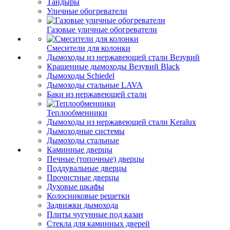
Тандыры
Уличные обогреватели
Газовые уличные обогреватели
Смесители для колонки
Дымоходы из нержавеющей стали Везувий
Крашенные дымоходы Везувий Black
Дымоходы Schiedel
Дымоходы стальные LAVA
Баки из нержавеющей стали
Теплообменники
Дымоходы из нержавеющей стали Keralux
Дымоходные системы
Дымоходы стальные
Каминные дверцы
Печные (топочные) дверцы
Поддувальные дверцы
Прочистные дверцы
Духовые шкафы
Колосниковые решетки
Задвижки дымохода
Плиты чугунные под казан
Стекла для каминных дверей