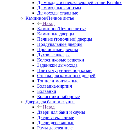
Дымоходы из нержавеющей стали Keralux
Дымоходные системы
Дымоходы стальные
Каминное/Печное литье
Назад
Каминное/Печное литье
Каминные дверцы
Печные (топочные) дверцы
Поддувальные дверцы
Прочистные дверцы
Духовые шкафы
Колосниковые решетки
Задвижки дымохода
Плиты чугунные под казан
Стекла для каминных дверей
Тоннели монтажные
Болванка-кирпич
Болванки
Колосники наборные
Двери для бани и сауны
Назад
Двери для бани и сауны
Двери стеклянные
Двери деревянные
Рамы деревянные