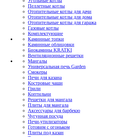
Угольные котлы
Пеллетные котлы
Отопительные котлы для дачи
Отопительные котлы для дома
Отопительные котлы для гаража
Газовые котлы
Комплектующие
Каминные топки
Каминные облицовки
Биокамины KRATKI
Вентиляционные решетки
Мангалы
Универсальная печь Garden
Смокеры
Печи для казана
Костровые чаши
Грили
Коптильни
Решетки для мангала
Плиты для мангала
Аксессуары для барбекю
Чугунная посуда
Печи-утилизаторы
Готовим с огоньком
Плиты под казан