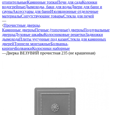
отопительные
Каминные топки
Печи для сада
Колонки
водогрейные
Дымоходы, баки для воды
Двери для бани и
сауны
Аксессуары для бани
Изоляционные отделочные
материалы
Сопутствующие товары
Стекла для печей
—
Прочистные дверцы
Каминные дверцы
Печные (топочные) дверцы
Поддувальные
дверцы
Духовые шкафы
Колосниковые решетки
Задвижки
дымохода
Плиты чугунные под казан
Стекла для каминных
дверей
Тоннели монтажные
Болванка-
кирпич
Болванки
Колосники наборные
—
Дверка ВЕЗУВИЙ прочистная 235 (не крашенная)