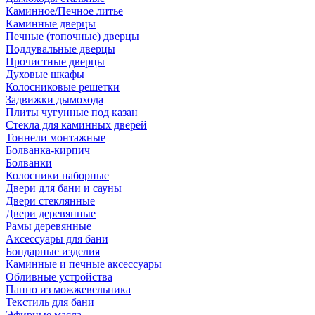
Каминное/Печное литье
Каминные дверцы
Печные (топочные) дверцы
Поддувальные дверцы
Прочистные дверцы
Духовые шкафы
Колосниковые решетки
Задвижки дымохода
Плиты чугунные под казан
Стекла для каминных дверей
Тоннели монтажные
Болванка-кирпич
Болванки
Колосники наборные
Двери для бани и сауны
Двери стеклянные
Двери деревянные
Рамы деревянные
Аксессуары для бани
Бондарные изделия
Каминные и печные аксессуары
Обливные устройства
Панно из можжевельника
Текстиль для бани
Эфирные масла