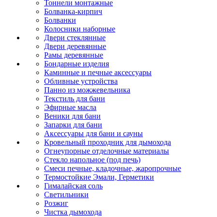
Тоннели монтажные
Болванка-кирпич
Болванки
Колосники наборные
Двери стеклянные
Двери деревянные
Рамы деревянные
Бондарные изделия
Каминные и печные аксессуары
Обливные устройства
Панно из можжевельника
Текстиль для бани
Эфирные масла
Веники для бани
Запарки для бани
Аксессуары для бани и сауны
Кровельный проходник для дымохода
Огнеупорные отделочные материалы
Стекло напольное (под печь)
Смеси печные, кладочные, жаропрочные
Термостойкие Эмали, Герметики
Гималайская соль
Светильники
Розжиг
Чистка дымохода