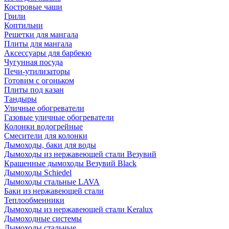
Костровые чаши
Грили
Коптильни
Решетки для мангала
Плиты для мангала
Аксессуары для барбекю
Чугунная посуда
Печи-утилизаторы
Готовим с огоньком
Плиты под казан
Тандыры
Уличные обогреватели
Газовые уличные обогреватели
Колонки водогрейные
Смесители для колонки
Дымоходы, баки для воды
Дымоходы из нержавеющей стали Везувий
Крашенные дымоходы Везувий Black
Дымоходы Schiedel
Дымоходы стальные LAVA
Баки из нержавеющей стали
Теплообменники
Дымоходы из нержавеющей стали Keralux
Дымоходные системы
Дымоходы стальные