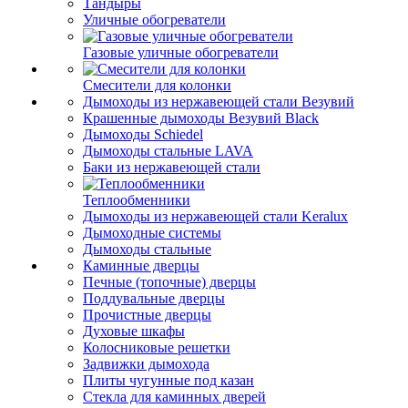
Тандыры
Уличные обогреватели
Газовые уличные обогреватели
Смесители для колонки
Дымоходы из нержавеющей стали Везувий
Крашенные дымоходы Везувий Black
Дымоходы Schiedel
Дымоходы стальные LAVA
Баки из нержавеющей стали
Теплообменники
Дымоходы из нержавеющей стали Keralux
Дымоходные системы
Дымоходы стальные
Каминные дверцы
Печные (топочные) дверцы
Поддувальные дверцы
Прочистные дверцы
Духовые шкафы
Колосниковые решетки
Задвижки дымохода
Плиты чугунные под казан
Стекла для каминных дверей