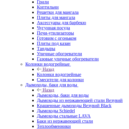
Грили
Коптильни
Решетки для мангала
Плиты для мангала
Аксессуары для барбекю
Чугунная посуда
Печи-утилизаторы
Готовим с огоньком
Плиты под казан
Тандыры
Уличные обогреватели
Газовые уличные обогреватели
Колонки водогрейные
Назад
Колонки водогрейные
Смесители для колонки
Дымоходы, баки для воды
Назад
Дымоходы, баки для воды
Дымоходы из нержавеющей стали Везувий
Крашенные дымоходы Везувий Black
Дымоходы Schiedel
Дымоходы стальные LAVA
Баки из нержавеющей стали
Теплообменники