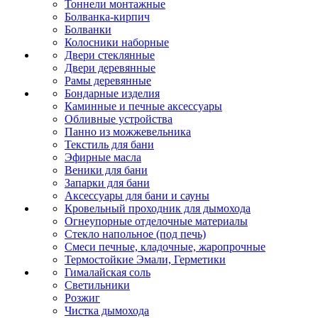
Тоннели монтажные
Болванка-кирпич
Болванки
Колосники наборные
Двери стеклянные
Двери деревянные
Рамы деревянные
Бондарные изделия
Каминные и печные аксессуары
Обливные устройства
Панно из можжевельника
Текстиль для бани
Эфирные масла
Веники для бани
Запарки для бани
Аксессуары для бани и сауны
Кровельный проходник для дымохода
Огнеупорные отделочные материалы
Стекло напольное (под печь)
Смеси печные, кладочные, жаропрочные
Термостойкие Эмали, Герметики
Гималайская соль
Светильники
Розжиг
Чистка дымохода