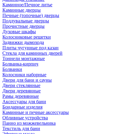
Каминное/Печное литье
Каминные дверцы
Печные (топочные) дверцы
Поддувальные дверцы
Прочистные дверцы
Духовые шкафы
Колосниковые решетки
Задвижки дымохода
Плиты чугунные под казан
Стекла для каминных дверей
Тоннели монтажные
Болванка-кирпич
Болванки
Колосники наборные
Двери для бани и сауны
Двери стеклянные
Двери деревянные
Рамы деревянные
Аксессуары для бани
Бондарные изделия
Каминные и печные аксессуары
Обливные устройства
Панно из можжевельника
Текстиль для бани
Эфирные масла