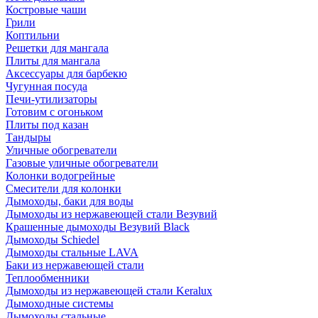
Костровые чаши
Грили
Коптильни
Решетки для мангала
Плиты для мангала
Аксессуары для барбекю
Чугунная посуда
Печи-утилизаторы
Готовим с огоньком
Плиты под казан
Тандыры
Уличные обогреватели
Газовые уличные обогреватели
Колонки водогрейные
Смесители для колонки
Дымоходы, баки для воды
Дымоходы из нержавеющей стали Везувий
Крашенные дымоходы Везувий Black
Дымоходы Schiedel
Дымоходы стальные LAVA
Баки из нержавеющей стали
Теплообменники
Дымоходы из нержавеющей стали Keralux
Дымоходные системы
Дымоходы стальные