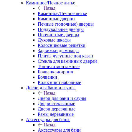
Каминное/Печное литье
Назад
Каминное/Печное литье
Каминные дверцы
Печные (топочные) дверцы
Поддувальные дверцы
Прочистные дверцы
Духовые шкафы
Колосниковые решетки
Задвижки дымохода
Плиты чугунные под казан
Стекла для каминных дверей
Тоннели монтажные
Болванка-кирпич
Болванки
Колосники наборные
Двери для бани и сауны
Назад
Двери для бани и сауны
Двери стеклянные
Двери деревянные
Рамы деревянные
Аксессуары для бани
Назад
Аксессуары для бани