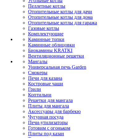
Угольные котлы
Пеллетные котлы
Отопительные котлы для дачи
Отопительные котлы для дома
Отопительные котлы для гаража
Газовые котлы
Комплектующие
Каминные топки
Каминные облицовки
Биокамины KRATKI
Вентиляционные решетки
Мангалы
Универсальная печь Garden
Смокеры
Печи для казана
Костровые чаши
Грили
Коптильни
Решетки для мангала
Плиты для мангала
Аксессуары для барбекю
Чугунная посуда
Печи-утилизаторы
Готовим с огоньком
Плиты под казан