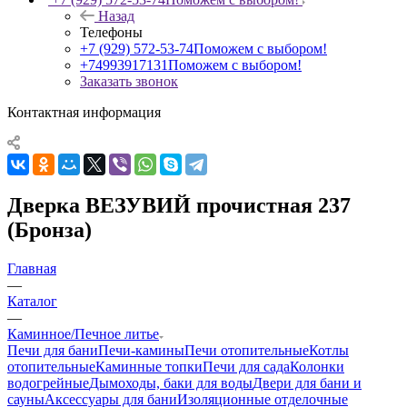
Назад
Телефоны
+7 (929) 572-53-74
Поможем с выбором!
+74993917131
Поможем с выбором!
Заказать звонок
Контактная информация
Дверка ВЕЗУВИЙ прочистная 237
(Бронза)
Главная
—
Каталог
—
Каминное/Печное литье
Печи для бани
Печи-камины
Печи отопительные
Котлы
отопительные
Каминные топки
Печи для сада
Колонки
водогрейные
Дымоходы, баки для воды
Двери для бани и
сауны
Аксессуары для бани
Изоляционные отделочные