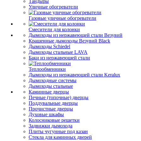
Тандыры
Уличные обогреватели
Газовые уличные обогреватели
Смесители для колонки
Дымоходы из нержавеющей стали Везувий
Крашенные дымоходы Везувий Black
Дымоходы Schiedel
Дымоходы стальные LAVA
Баки из нержавеющей стали
Теплообменники
Дымоходы из нержавеющей стали Keralux
Дымоходные системы
Дымоходы стальные
Каминные дверцы
Печные (топочные) дверцы
Поддувальные дверцы
Прочистные дверцы
Духовые шкафы
Колосниковые решетки
Задвижки дымохода
Плиты чугунные под казан
Стекла для каминных дверей