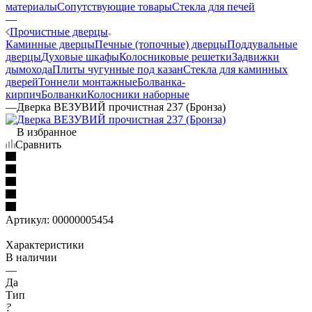
материалы
Сопутствующие товары
Стекла для печей
—
Прочистные дверцы
Каминные дверцы
Печные (топочные) дверцы
Поддувальные
дверцы
Духовые шкафы
Колосниковые решетки
Задвижки
дымохода
Плиты чугунные под казан
Стекла для каминных
дверей
Тоннели монтажные
Болванка-
кирпич
Болванки
Колосники наборные
—
Дверка ВЕЗУВИЙ прочистная 237 (Бронза)
В избранное
Сравнить
Артикул:
00000005454
Характеристики
В наличии
—
Да
Тип
?