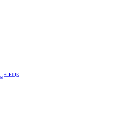
+ ЕЩЕ
ты