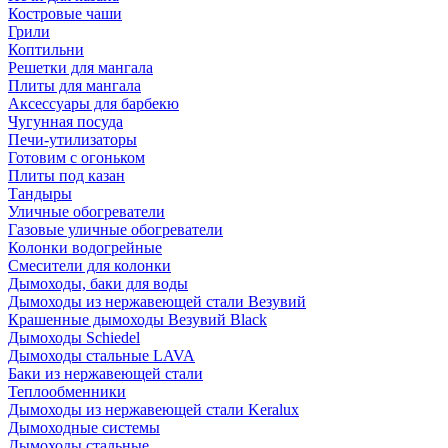
Костровые чаши
Грили
Коптильни
Решетки для мангала
Плиты для мангала
Аксессуары для барбекю
Чугунная посуда
Печи-утилизаторы
Готовим с огоньком
Плиты под казан
Тандыры
Уличные обогреватели
Газовые уличные обогреватели
Колонки водогрейные
Смесители для колонки
Дымоходы, баки для воды
Дымоходы из нержавеющей стали Везувий
Крашенные дымоходы Везувий Black
Дымоходы Schiedel
Дымоходы стальные LAVA
Баки из нержавеющей стали
Теплообменники
Дымоходы из нержавеющей стали Keralux
Дымоходные системы
Дымоходы стальные