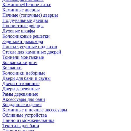
Каминное/Печное литье
Каминные дверцы
Печные (топочные) дверцы
Поддувальные дверцы
Прочистные дверцы
Духовые шкафы
Колосниковые решетки
Задвижки дымохода
Плиты чугунные под казан
Стекла для каминных дверей
Тоннели монтажные
Болванка-кирпич
Болванки
Колосники наборные
Двери для бани и сауны
Двери стеклянные
Двери деревянные
Рамы деревянные
Аксессуары для бани
Бондарные изделия
Каминные и печные аксессуары
Обливные устройства
Панно из можжевельника
Текстиль для бани
Эфирные масла