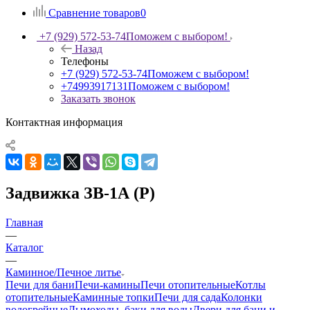
Сравнение товаров
0
+7 (929) 572-53-74
Поможем с выбором!
Назад
Телефоны
+7 (929) 572-53-74
Поможем с выбором!
+74993917131
Поможем с выбором!
Заказать звонок
Контактная информация
Задвижка ЗВ-1А (Р)
Главная
—
Каталог
—
Каминное/Печное литье
Печи для бани
Печи-камины
Печи отопительные
Котлы
отопительные
Каминные топки
Печи для сада
Колонки
водогрейные
Дымоходы, баки для воды
Двери для бани и