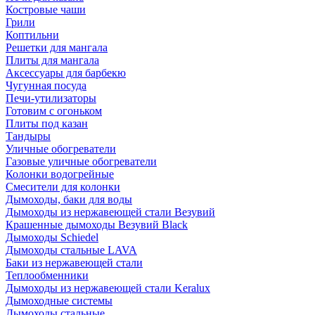
Костровые чаши
Грили
Коптильни
Решетки для мангала
Плиты для мангала
Аксессуары для барбекю
Чугунная посуда
Печи-утилизаторы
Готовим с огоньком
Плиты под казан
Тандыры
Уличные обогреватели
Газовые уличные обогреватели
Колонки водогрейные
Смесители для колонки
Дымоходы, баки для воды
Дымоходы из нержавеющей стали Везувий
Крашенные дымоходы Везувий Black
Дымоходы Schiedel
Дымоходы стальные LAVA
Баки из нержавеющей стали
Теплообменники
Дымоходы из нержавеющей стали Keralux
Дымоходные системы
Дымоходы стальные