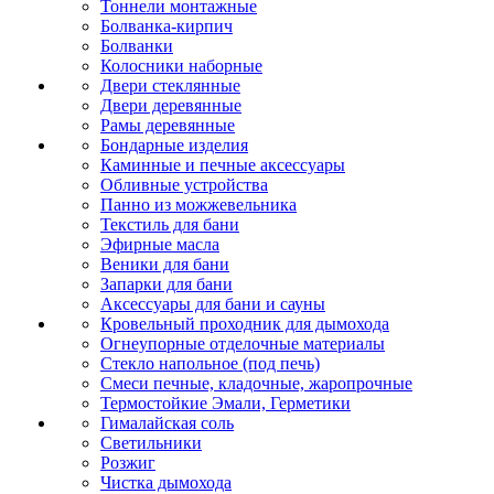
Тоннели монтажные
Болванка-кирпич
Болванки
Колосники наборные
Двери стеклянные
Двери деревянные
Рамы деревянные
Бондарные изделия
Каминные и печные аксессуары
Обливные устройства
Панно из можжевельника
Текстиль для бани
Эфирные масла
Веники для бани
Запарки для бани
Аксессуары для бани и сауны
Кровельный проходник для дымохода
Огнеупорные отделочные материалы
Стекло напольное (под печь)
Смеси печные, кладочные, жаропрочные
Термостойкие Эмали, Герметики
Гималайская соль
Светильники
Розжиг
Чистка дымохода