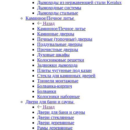
Дымоходы из нержавеющей стали Keralux
Дымоходные системы
Дымоходы стальные
Каминное/Печное литье
Назад
Каминное/Печное литье
Каминные дверцы
Печные (топочные) дверцы
Поддувальные дверцы
Прочистные дверцы
Духовые шкафы
Колосниковые решетки
Задвижки дымохода
Плиты чугунные под казан
Стекла для каминных дверей
Тоннели монтажные
Болванка-кирпич
Болванки
Колосники наборные
Двери для бани и сауны
Назад
Двери для бани и сауны
Двери стеклянные
Двери деревянные
Рамы деревянные