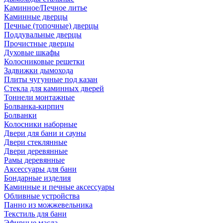
Каминное/Печное литье
Каминные дверцы
Печные (топочные) дверцы
Поддувальные дверцы
Прочистные дверцы
Духовые шкафы
Колосниковые решетки
Задвижки дымохода
Плиты чугунные под казан
Стекла для каминных дверей
Тоннели монтажные
Болванка-кирпич
Болванки
Колосники наборные
Двери для бани и сауны
Двери стеклянные
Двери деревянные
Рамы деревянные
Аксессуары для бани
Бондарные изделия
Каминные и печные аксессуары
Обливные устройства
Панно из можжевельника
Текстиль для бани
Эфирные масла