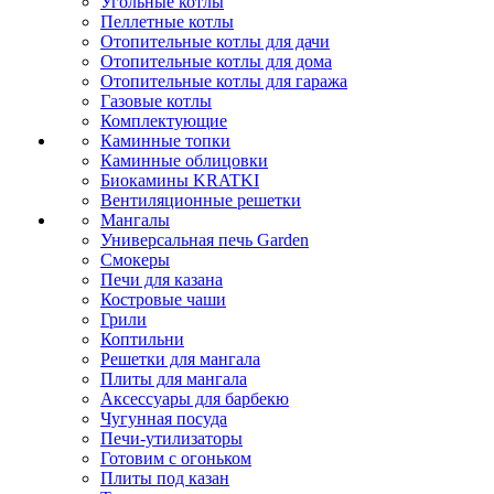
Угольные котлы
Пеллетные котлы
Отопительные котлы для дачи
Отопительные котлы для дома
Отопительные котлы для гаража
Газовые котлы
Комплектующие
Каминные топки
Каминные облицовки
Биокамины KRATKI
Вентиляционные решетки
Мангалы
Универсальная печь Garden
Смокеры
Печи для казана
Костровые чаши
Грили
Коптильни
Решетки для мангала
Плиты для мангала
Аксессуары для барбекю
Чугунная посуда
Печи-утилизаторы
Готовим с огоньком
Плиты под казан