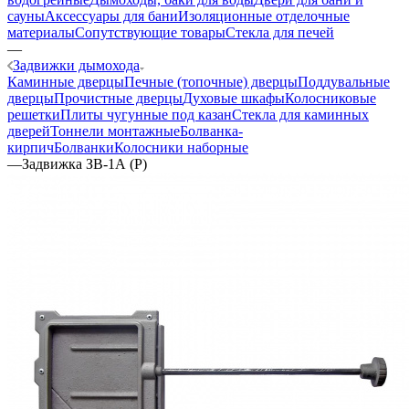
сауны
Аксессуары для бани
Изоляционные отделочные
материалы
Сопутствующие товары
Стекла для печей
—
Задвижки дымохода
Каминные дверцы
Печные (топочные) дверцы
Поддувальные
дверцы
Прочистные дверцы
Духовые шкафы
Колосниковые
решетки
Плиты чугунные под казан
Стекла для каминных
дверей
Тоннели монтажные
Болванка-
кирпич
Болванки
Колосники наборные
—
Задвижка ЗВ-1А (Р)