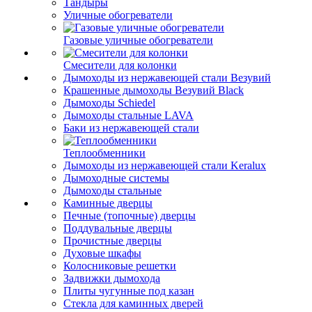
Тандыры
Уличные обогреватели
Газовые уличные обогреватели
Смесители для колонки
Дымоходы из нержавеющей стали Везувий
Крашенные дымоходы Везувий Black
Дымоходы Schiedel
Дымоходы стальные LAVA
Баки из нержавеющей стали
Теплообменники
Дымоходы из нержавеющей стали Keralux
Дымоходные системы
Дымоходы стальные
Каминные дверцы
Печные (топочные) дверцы
Поддувальные дверцы
Прочистные дверцы
Духовые шкафы
Колосниковые решетки
Задвижки дымохода
Плиты чугунные под казан
Стекла для каминных дверей