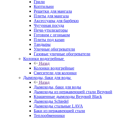
Грили
Коптильни
Решетки для мангала
Плиты для мангала
Аксессуары для барбекю
Чугунная посуда
Печи-утилизаторы
Готовим с огоньком
Плиты под казан
Тандыры
Уличные обогреватели
Газовые уличные обогреватели
Колонки водогрейные
Назад
Колонки водогрейные
Смесители для колонки
Дымоходы, баки для воды
Назад
Дымоходы, баки для воды
Дымоходы из нержавеющей стали Везувий
Крашенные дымоходы Везувий Black
Дымоходы Schiedel
Дымоходы стальные LAVA
Баки из нержавеющей стали
Теплообменники