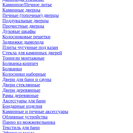
Каминное/Печное литье
Каминные дверцы
Печные (топочные) дверцы
Поддувальные дверцы
Прочистные дверцы
Духовые шкафы
Колосниковые решетки
Задвижки дымохода
Плиты чугунные под казан
Стекла для каминных дверей
Тоннели монтажные
Болванка-кирпич
Болванки
Колосники наборные
Двери для бани и сауны
Двери стеклянные
Двери деревянные
Рамы деревянные
Аксессуары для бани
Бондарные изделия
Каминные и печные аксессуары
Обливные устройства
Панно из можжевельника
Текстиль для бани
Эфирные масла