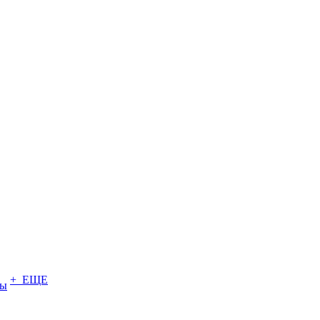
+ ЕЩЕ
ты