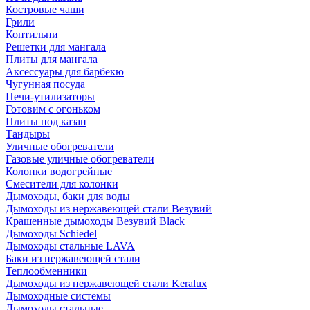
Костровые чаши
Грили
Коптильни
Решетки для мангала
Плиты для мангала
Аксессуары для барбекю
Чугунная посуда
Печи-утилизаторы
Готовим с огоньком
Плиты под казан
Тандыры
Уличные обогреватели
Газовые уличные обогреватели
Колонки водогрейные
Смесители для колонки
Дымоходы, баки для воды
Дымоходы из нержавеющей стали Везувий
Крашенные дымоходы Везувий Black
Дымоходы Schiedel
Дымоходы стальные LAVA
Баки из нержавеющей стали
Теплообменники
Дымоходы из нержавеющей стали Keralux
Дымоходные системы
Дымоходы стальные