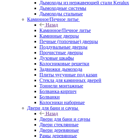
Дымоходы из нержавеющей стали Keralux
Дымоходные системы
Дымоходы стальные
Каминное/Печное литье
Назад
Каминное/Печное литье
Каминные дверцы
Печные (топочные) дверцы
Поддувальные дверцы
Прочистные дверцы
Духовые шкафы
Колосниковые решетки
Задвижки дымохода
Плиты чугунные под казан
Стекла для каминных дверей
Тоннели монтажные
Болванка-кирпич
Болванки
Колосники наборные
Двери для бани и сауны
Назад
Двери для бани и сауны
Двери стеклянные
Двери деревянные
Рамы деревянные