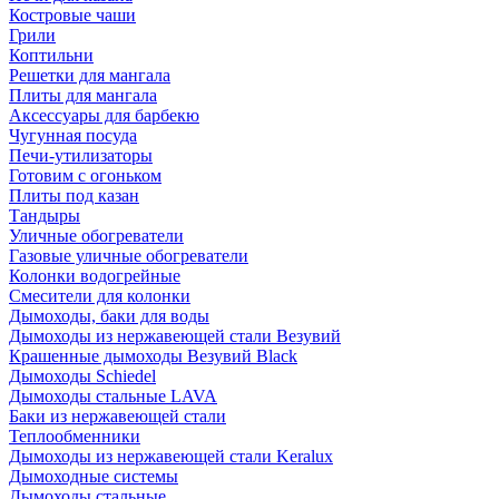
Костровые чаши
Грили
Коптильни
Решетки для мангала
Плиты для мангала
Аксессуары для барбекю
Чугунная посуда
Печи-утилизаторы
Готовим с огоньком
Плиты под казан
Тандыры
Уличные обогреватели
Газовые уличные обогреватели
Колонки водогрейные
Смесители для колонки
Дымоходы, баки для воды
Дымоходы из нержавеющей стали Везувий
Крашенные дымоходы Везувий Black
Дымоходы Schiedel
Дымоходы стальные LAVA
Баки из нержавеющей стали
Теплообменники
Дымоходы из нержавеющей стали Keralux
Дымоходные системы
Дымоходы стальные