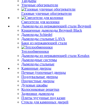
Тандыры
Уличные обогреватели
Газовые уличные обогреватели
Смесители для колонки
Дымоходы из нержавеющей стали Везувий
Крашенные дымоходы Везувий Black
Дымоходы Schiedel
Дымоходы стальные LAVA
Баки из нержавеющей стали
Теплообменники
Дымоходы из нержавеющей стали Keralux
Дымоходные системы
Дымоходы стальные
Каминные дверцы
Печные (топочные) дверцы
Поддувальные дверцы
Прочистные дверцы
Духовые шкафы
Колосниковые решетки
Задвижки дымохода
Плиты чугунные под казан
Стекла для каминных дверей