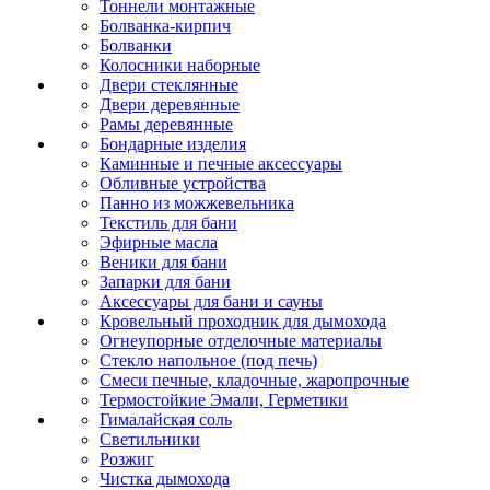
Тоннели монтажные
Болванка-кирпич
Болванки
Колосники наборные
Двери стеклянные
Двери деревянные
Рамы деревянные
Бондарные изделия
Каминные и печные аксессуары
Обливные устройства
Панно из можжевельника
Текстиль для бани
Эфирные масла
Веники для бани
Запарки для бани
Аксессуары для бани и сауны
Кровельный проходник для дымохода
Огнеупорные отделочные материалы
Стекло напольное (под печь)
Смеси печные, кладочные, жаропрочные
Термостойкие Эмали, Герметики
Гималайская соль
Светильники
Розжиг
Чистка дымохода