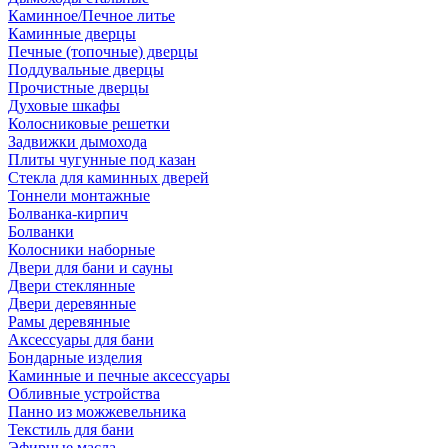
Каминное/Печное литье
Каминные дверцы
Печные (топочные) дверцы
Поддувальные дверцы
Прочистные дверцы
Духовые шкафы
Колосниковые решетки
Задвижки дымохода
Плиты чугунные под казан
Стекла для каминных дверей
Тоннели монтажные
Болванка-кирпич
Болванки
Колосники наборные
Двери для бани и сауны
Двери стеклянные
Двери деревянные
Рамы деревянные
Аксессуары для бани
Бондарные изделия
Каминные и печные аксессуары
Обливные устройства
Панно из можжевельника
Текстиль для бани
Эфирные масла