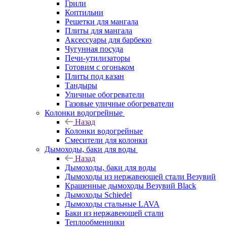
Грили
Коптильни
Решетки для мангала
Плиты для мангала
Аксессуары для барбекю
Чугунная посуда
Печи-утилизаторы
Готовим с огоньком
Плиты под казан
Тандыры
Уличные обогреватели
Газовые уличные обогреватели
Колонки водогрейные
Назад
Колонки водогрейные
Смесители для колонки
Дымоходы, баки для воды
Назад
Дымоходы, баки для воды
Дымоходы из нержавеющей стали Везувий
Крашенные дымоходы Везувий Black
Дымоходы Schiedel
Дымоходы стальные LAVA
Баки из нержавеющей стали
Теплообменники