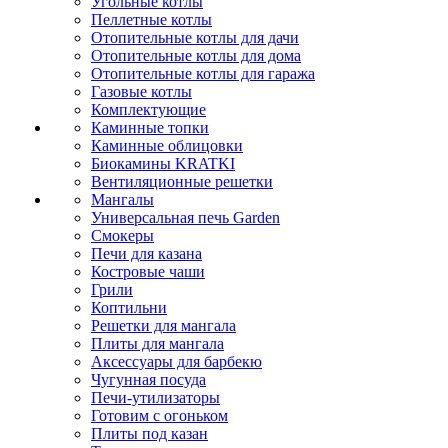
Угольные котлы
Пеллетные котлы
Отопительные котлы для дачи
Отопительные котлы для дома
Отопительные котлы для гаража
Газовые котлы
Комплектующие
Каминные топки
Каминные облицовки
Биокамины KRATKI
Вентиляционные решетки
Мангалы
Универсальная печь Garden
Смокеры
Печи для казана
Костровые чаши
Грили
Коптильни
Решетки для мангала
Плиты для мангала
Аксессуары для барбекю
Чугунная посуда
Печи-утилизаторы
Готовим с огоньком
Плиты под казан