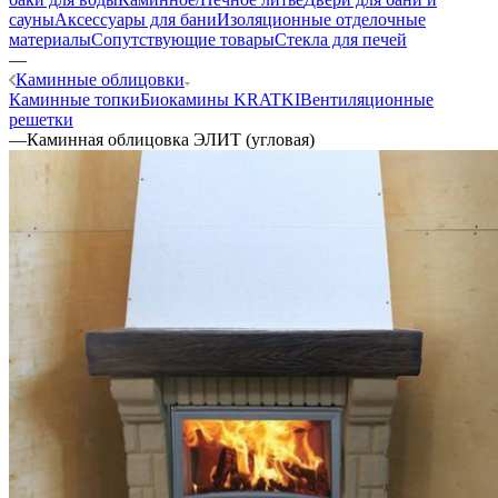
сауны
Аксессуары для бани
Изоляционные отделочные
материалы
Сопутствующие товары
Стекла для печей
—
Каминные облицовки
Каминные топки
Биокамины KRATKI
Вентиляционные
решетки
—
Каминная облицовка ЭЛИТ (угловая)