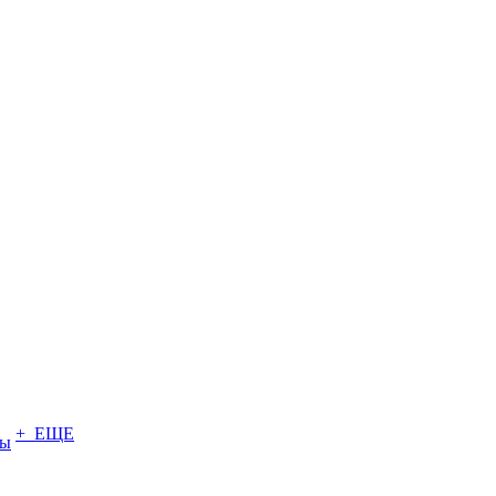
+ ЕЩЕ
ты