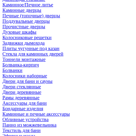
Каминное/Печное литье
Каминные дверцы
Печные (топочные) дверцы
Поддувальные дверцы
Прочистные дверцы
Духовые шкафы
Колосниковые решетки
Задвижки дымохода
Плиты чугунные под казан
Стекла для каминных дверей
Тоннели монтажные
Болванка-кирпич
Болванки
Колосники наборные
Двери для бани и сауны
Двери стеклянные
Двери деревянные
Рамы деревянные
Аксессуары для бани
Бондарные изделия
Каминные и печные аксессуары
Обливные устройства
Панно из можжевельника
Текстиль для бани
Эфирные масла