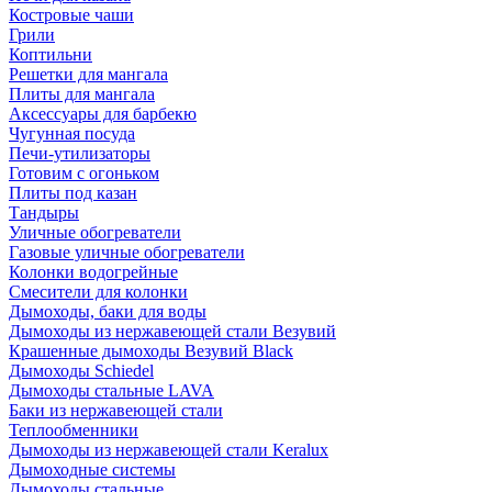
Костровые чаши
Грили
Коптильни
Решетки для мангала
Плиты для мангала
Аксессуары для барбекю
Чугунная посуда
Печи-утилизаторы
Готовим с огоньком
Плиты под казан
Тандыры
Уличные обогреватели
Газовые уличные обогреватели
Колонки водогрейные
Смесители для колонки
Дымоходы, баки для воды
Дымоходы из нержавеющей стали Везувий
Крашенные дымоходы Везувий Black
Дымоходы Schiedel
Дымоходы стальные LAVA
Баки из нержавеющей стали
Теплообменники
Дымоходы из нержавеющей стали Keralux
Дымоходные системы
Дымоходы стальные