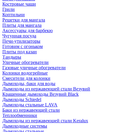
Костровые чаши
Грили
Коптильни
Решетки для мангала
Плиты для мангала
Аксессуары для барбекю
Чугунная посуда
Печи-утилизаторы
Готовим с огоньком
Плиты под казан
Тандыры
Уличные обогреватели
Газовые уличные обогреватели
Колонки водогрейные
Смесители для колонки
Дымоходы, баки для воды
Дымоходы из нержавеющей стали Везувий
Крашенные дымоходы Везувий Black
Дымоходы Schiedel
Дымоходы стальные LAVA
Баки из нержавеющей стали
Теплообменники
Дымоходы из нержавеющей стали Keralux
Дымоходные системы
Дымоходы стальные