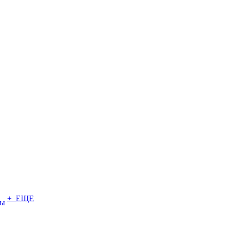
+ ЕЩЕ
ты