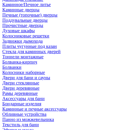
Каминное/Печное литье
Каминные дверцы
Печные (топочные) дверцы
Поддувальные дверцы
Прочистные дверцы
Духовые шкафы
Колосниковые решетки
Задвижки дымохода
Плиты чугунные под казан
Стекла для каминных дверей
Тоннели монтажные
Болванка-кирпич
Болванки
Колосники наборные
Двери для бани и сауны
Двери стеклянные
Двери деревянные
Рамы деревянные
Аксессуары для бани
Бондарные изделия
Каминные и печные аксессуары
Обливные устройства
Панно из можжевельника
Текстиль для бани
Эфирные масла