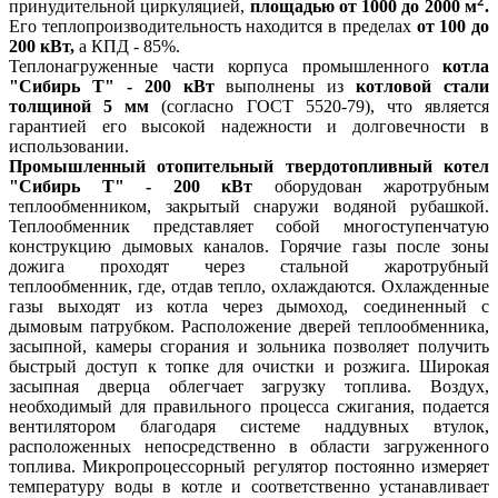
2
принудительной циркуляцией,
площадью от 1000 до 2000 м
.
Его теплопроизводительность находится в пределах
от 100 до
200 кВт,
а КПД - 85%.
Теплонагруженные части корпуса промышленного
котла
"Сибирь Т" - 200 кВт
выполнены из
котловой стали
толщиной 5 мм
(согласно ГОСТ 5520-79), что является
гарантией его высокой надежности и долговечности в
использовании.
Промышленный отопительный твердотопливный котел
"Сибирь Т" - 200 кВт
оборудован жаротрубным
теплообменником, закрытый снаружи водяной рубашкой.
Теплообменник представляет собой многоступенчатую
конструкцию дымовых каналов. Горячие газы после зоны
дожига проходят через стальной жаротрубный
теплообменник, где, отдав тепло, охлаждаются. Охлажденные
газы выходят из котла через дымоход, соединенный с
дымовым патрубком. Расположение дверей теплообменника,
засыпной, камеры сгорания и зольника позволяет получить
быстрый доступ к топке для очистки и розжига. Широкая
засыпная дверца облегчает загрузку топлива. Воздух,
необходимый для правильного процесса сжигания, подается
вентилятором благодаря системе наддувных втулок,
расположенных непосредственно в области загруженного
топлива. Микропроцессорный регулятор постоянно измеряет
температуру воды в котле и соответственно устанавливает