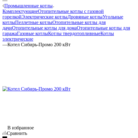
—
Промышленные котлы
Комплектующие
Отопительные котлы с газовой
горелкой
Электрические котлы
Дровяные котлы
Угольные
котлы
Пеллетные котлы
Отопительные котлы для
дачи
Отопительные котлы для дома
Отопительные котлы для
гаража
Газовые котлы
Котлы твердотопливные
Котлы
электрические
—
Котел Сибирь-Промо 200 кВт
В избранное
Сравнить