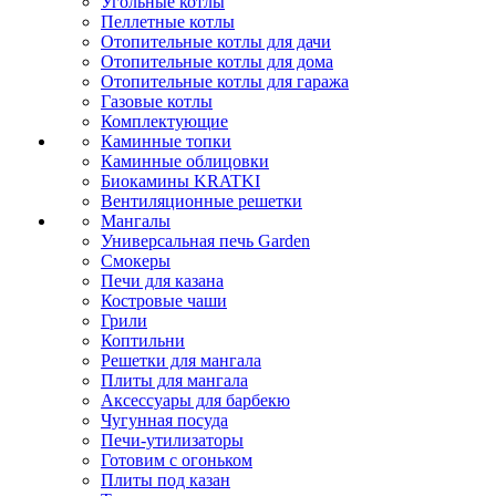
Угольные котлы
Пеллетные котлы
Отопительные котлы для дачи
Отопительные котлы для дома
Отопительные котлы для гаража
Газовые котлы
Комплектующие
Каминные топки
Каминные облицовки
Биокамины KRATKI
Вентиляционные решетки
Мангалы
Универсальная печь Garden
Смокеры
Печи для казана
Костровые чаши
Грили
Коптильни
Решетки для мангала
Плиты для мангала
Аксессуары для барбекю
Чугунная посуда
Печи-утилизаторы
Готовим с огоньком
Плиты под казан