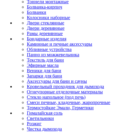
Тоннели монтажные
Болванка-кирпич
Болванки
Колосники наборные
Двери стеклянные
Двери деревянные
Рамы деревянные
Бондарные изделия
Каминные и печные аксессуары
Обливные устройства
Панно из можжевельника
Текстиль для бани
Эфирные масла
Веники для бани
Запарки для бани
Аксессуары для бани и сауны
Кровельный проходник для дымохода
Огнеупорные отделочные материалы
Стекло напольное (под печь)
Смеси печные, кладочные, жаропрочные
Термостойкие Эмали, Герметики
Гималайская соль
Светильники
Розжиг
Чистка дымохода