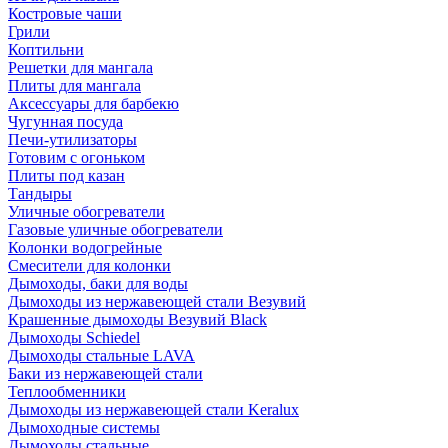
Костровые чаши
Грили
Коптильни
Решетки для мангала
Плиты для мангала
Аксессуары для барбекю
Чугунная посуда
Печи-утилизаторы
Готовим с огоньком
Плиты под казан
Тандыры
Уличные обогреватели
Газовые уличные обогреватели
Колонки водогрейные
Смесители для колонки
Дымоходы, баки для воды
Дымоходы из нержавеющей стали Везувий
Крашенные дымоходы Везувий Black
Дымоходы Schiedel
Дымоходы стальные LAVA
Баки из нержавеющей стали
Теплообменники
Дымоходы из нержавеющей стали Keralux
Дымоходные системы
Дымоходы стальные