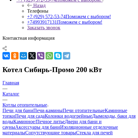
Назад
Телефоны
+7 (929) 572-53-74
Поможем с выбором!
+74993917131
Поможем с выбором!
Заказать звонок
Контактная информация
Котел Сибирь-Промо 200 кВт
Главная
—
Каталог
—
Котлы отопительные
Печи для бани
Печи-камины
Печи отопительные
Каминные
топки
Печи для сада
Колонки водогрейные
Дымоходы, баки для
воды
Каминное/Печное литье
Двери для бани и
сауны
Аксессуары для бани
Изоляционные отделочные
материалы
Сопутствующие товары
Стекла для печей