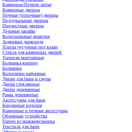
Каминное/Печное литье
Каминные дверцы
Печные (топочные) дверцы
Поддувальные дверцы
Прочистные дверцы
Духовые шкафы
Колосниковые решетки
Задвижки дымохода
Плиты чугунные под казан
Стекла для каминных дверей
Тоннели монтажные
Болванка-кирпич
Болванки
Колосники наборные
Двери для бани и сауны
Двери стеклянные
Двери деревянные
Рамы деревянные
Аксессуары для бани
Бондарные изделия
Каминные и печные аксессуары
Обливные устройства
Панно из можжевельника
Текстиль для бани
Эфирные масла