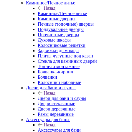
Каминное/Печное литье
Назад
Каминное/Печное литье
Каминные дверцы
Печные (топочные) дверцы
Поддувальные дверцы
Прочистные дверцы
Духовые шкафы
Колосниковые решетки
Задвижки дымохода
Плиты чугунные под казан
Стекла для каминных дверей
Тоннели монтажные
Болванка-кирпич
Болванки
Колосники наборные
Двери для бани и сауны
Назад
Двери для бани и сауны
Двери стеклянные
Двери деревянные
Рамы деревянные
Аксессуары для бани
Назад
Аксессуары для бани