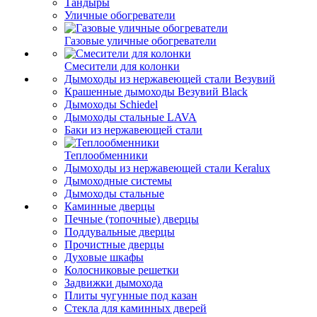
Тандыры
Уличные обогреватели
Газовые уличные обогреватели
Смесители для колонки
Дымоходы из нержавеющей стали Везувий
Крашенные дымоходы Везувий Black
Дымоходы Schiedel
Дымоходы стальные LAVA
Баки из нержавеющей стали
Теплообменники
Дымоходы из нержавеющей стали Keralux
Дымоходные системы
Дымоходы стальные
Каминные дверцы
Печные (топочные) дверцы
Поддувальные дверцы
Прочистные дверцы
Духовые шкафы
Колосниковые решетки
Задвижки дымохода
Плиты чугунные под казан
Стекла для каминных дверей