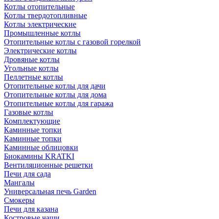
Котлы отопительные
Котлы твердотопливные
Котлы электрические
Промышленные котлы
Отопительные котлы с газовой горелкой
Электрические котлы
Дровяные котлы
Угольные котлы
Пеллетные котлы
Отопительные котлы для дачи
Отопительные котлы для дома
Отопительные котлы для гаража
Газовые котлы
Комплектующие
Каминные топки
Каминные топки
Каминные облицовки
Биокамины KRATKI
Вентиляционные решетки
Печи для сада
Мангалы
Универсальная печь Garden
Смокеры
Печи для казана
Костровые чаши