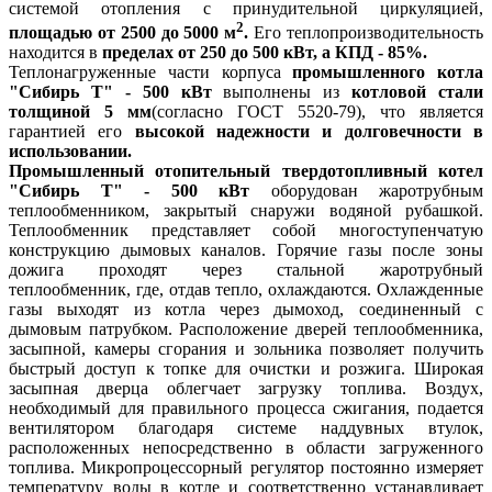
системой отопления с принудительной циркуляцией,
2
площадью от 2500 до 5000 м
.
Его теплопроизводительность
находится в
пределах от 250 до 500 кВт, а КПД - 85%.
Теплонагруженные части корпуса
промышленного котла
"Сибирь Т" - 500 кВт
выполнены из
котловой стали
толщиной 5 мм
(согласно ГОСТ 5520-79), что является
гарантией его
высокой надежности и долговечности в
использовании.
Промышленный отопительный твердотопливный котел
"Сибирь Т" - 500 кВт
оборудован жаротрубным
теплообменником, закрытый снаружи водяной рубашкой.
Теплообменник представляет собой многоступенчатую
конструкцию дымовых каналов. Горячие газы после зоны
дожига проходят через стальной жаротрубный
теплообменник, где, отдав тепло, охлаждаются. Охлажденные
газы выходят из котла через дымоход, соединенный с
дымовым патрубком. Расположение дверей теплообменника,
засыпной, камеры сгорания и зольника позволяет получить
быстрый доступ к топке для очистки и розжига. Широкая
засыпная дверца облегчает загрузку топлива. Воздух,
необходимый для правильного процесса сжигания, подается
вентилятором благодаря системе наддувных втулок,
расположенных непосредственно в области загруженного
топлива. Микропроцессорный регулятор постоянно измеряет
температуру воды в котле и соответственно устанавливает