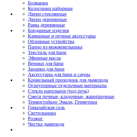
Болванки
Колосники наборные
Двери стеклянные
Двери деревянные
Рамы деревянные
Бондарные изделия
Каминные и печные аксессуары
Обливные устройства
Панно из можжевельника
Текстиль для бани
Эфирные масла
Веники для бани
Запарки для бани
Аксессуары для бани и сауны
Кровельный проходник для дымохода
Огнеупорные отделочные материалы
Стекло напольное (под печь)
Смеси печные, кладочные, жаропрочные
Термостойкие Эмали, Герметики
Гималайская соль
Светильники
Розжиг
Чистка дымохода