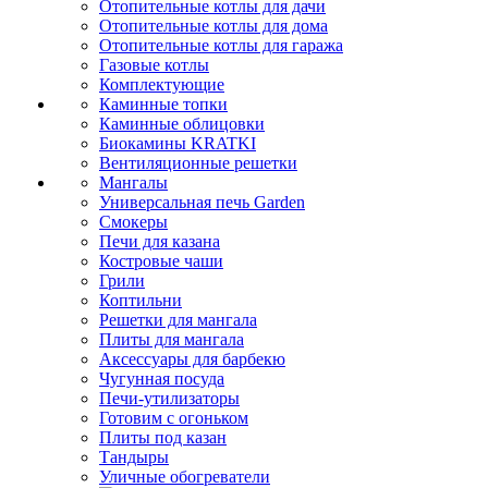
Отопительные котлы для дачи
Отопительные котлы для дома
Отопительные котлы для гаража
Газовые котлы
Комплектующие
Каминные топки
Каминные облицовки
Биокамины KRATKI
Вентиляционные решетки
Мангалы
Универсальная печь Garden
Смокеры
Печи для казана
Костровые чаши
Грили
Коптильни
Решетки для мангала
Плиты для мангала
Аксессуары для барбекю
Чугунная посуда
Печи-утилизаторы
Готовим с огоньком
Плиты под казан
Тандыры
Уличные обогреватели