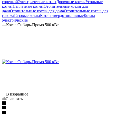
горелкой
Электрические котлы
Дровяные котлы
Угольные
котлы
Пеллетные котлы
Отопительные котлы для
дачи
Отопительные котлы для дома
Отопительные котлы для
гаража
Газовые котлы
Котлы твердотопливные
Котлы
электрические
—
Котел Сибирь-Промо 500 кВт
В избранное
Сравнить