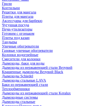
Грили
Коптильни
Решетки для мангала
Плиты для мангала
Аксессуары для барбекю
Чугунная посуда
Печи-утилизаторы
Готовим с огоньком
Плиты под казан
Тандыры
Уличные обогреватели
Газовые уличные обогреватели
Колонки водогрейные
Смесители для колонки
Дымоходы, баки для воды
Дымоходы из нержавеющей стали Везувий
Крашенные дымоходы Везувий Black
Дымоходы Schiedel
Дымоходы стальные LAVA
Баки из нержавеющей стали
Теплообменники
Дымоходы из нержавеющей стали Keralux
Дымоходные системы
Дымоходы стальные
Каминное/Печное литье