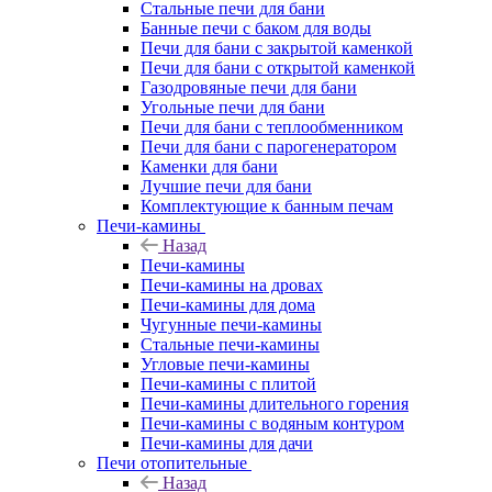
Стальные печи для бани
Банные печи с баком для воды
Печи для бани с закрытой каменкой
Печи для бани с открытой каменкой
Газодровяные печи для бани
Угольные печи для бани
Печи для бани с теплообменником
Печи для бани с парогенератором
Каменки для бани
Лучшие печи для бани
Комплектующие к банным печам
Печи-камины
Назад
Печи-камины
Печи-камины на дровах
Печи-камины для дома
Чугунные печи-камины
Стальные печи-камины
Угловые печи-камины
Печи-камины с плитой
Печи-камины длительного горения
Печи-камины с водяным контуром
Печи-камины для дачи
Печи отопительные
Назад