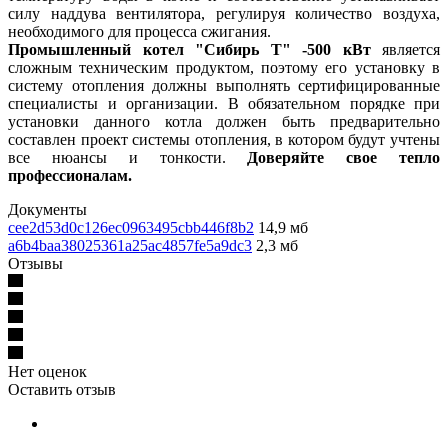
силу наддува вентилятора, регулируя количество воздуха,
необходимого для процесса сжигания.
Промышленный котел "Сибирь Т" -500 кВт
является
сложным техническим продуктом, поэтому его установку в
систему отопления должны выполнять сертифицированные
специалисты и организации. В обязательном порядке при
установки данного котла должен быть предварительно
составлен проект системы отопления, в котором будут учтены
все нюансы и тонкости.
Доверяйте свое тепло
профессионалам.
Документы
cee2d53d0c126ec0963495cbb446f8b2
14,9 мб
a6b4baa38025361a25ac4857fe5a9dc3
2,3 мб
Отзывы
Нет оценок
Оставить отзыв