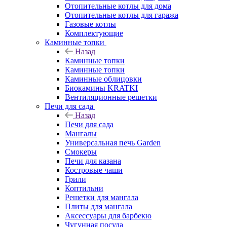
Отопительные котлы для дома
Отопительные котлы для гаража
Газовые котлы
Комплектующие
Каминные топки
Назад
Каминные топки
Каминные топки
Каминные облицовки
Биокамины KRATKI
Вентиляционные решетки
Печи для сада
Назад
Печи для сада
Мангалы
Универсальная печь Garden
Смокеры
Печи для казана
Костровые чаши
Грили
Коптильни
Решетки для мангала
Плиты для мангала
Аксессуары для барбекю
Чугунная посуда