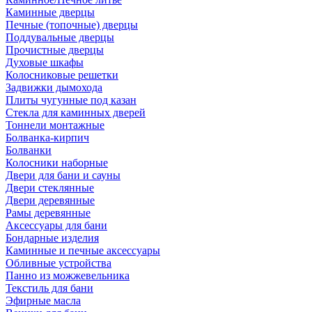
Каминные дверцы
Печные (топочные) дверцы
Поддувальные дверцы
Прочистные дверцы
Духовые шкафы
Колосниковые решетки
Задвижки дымохода
Плиты чугунные под казан
Стекла для каминных дверей
Тоннели монтажные
Болванка-кирпич
Болванки
Колосники наборные
Двери для бани и сауны
Двери стеклянные
Двери деревянные
Рамы деревянные
Аксессуары для бани
Бондарные изделия
Каминные и печные аксессуары
Обливные устройства
Панно из можжевельника
Текстиль для бани
Эфирные масла