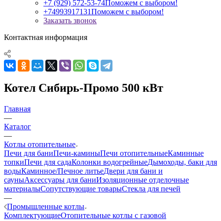
+7 (929) 572-53-74
Поможем с выбором!
+74993917131
Поможем с выбором!
Заказать звонок
Контактная информация
Котел Сибирь-Промо 500 кВт
Главная
—
Каталог
—
Котлы отопительные
Печи для бани
Печи-камины
Печи отопительные
Каминные
топки
Печи для сада
Колонки водогрейные
Дымоходы, баки для
воды
Каминное/Печное литье
Двери для бани и
сауны
Аксессуары для бани
Изоляционные отделочные
материалы
Сопутствующие товары
Стекла для печей
—
Промышленные котлы
Комплектующие
Отопительные котлы с газовой