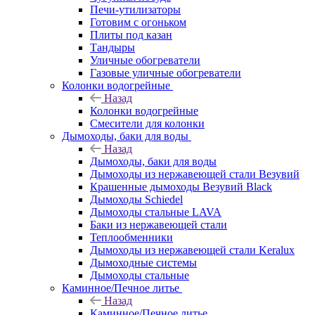
Печи-утилизаторы
Готовим с огоньком
Плиты под казан
Тандыры
Уличные обогреватели
Газовые уличные обогреватели
Колонки водогрейные
Назад
Колонки водогрейные
Смесители для колонки
Дымоходы, баки для воды
Назад
Дымоходы, баки для воды
Дымоходы из нержавеющей стали Везувий
Крашенные дымоходы Везувий Black
Дымоходы Schiedel
Дымоходы стальные LAVA
Баки из нержавеющей стали
Теплообменники
Дымоходы из нержавеющей стали Keralux
Дымоходные системы
Дымоходы стальные
Каминное/Печное литье
Назад
Каминное/Печное литье