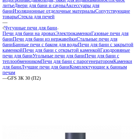
литье
Двери для бани и сауны
Аксессуары для
бани
Изоляционные отделочные материалы
Сопутствующие
товары
Стекла для печей
—
Чугунные печи для бани
Печи для бани на дровах
Электрокаменки
Газовые печи для
бани
Печи для бани из нержавейки
Стальные печи для
бани
Банные печи с баком для воды
Печи для бани с закрытой
каменкой
Печи для бани с открытой каменкой
Газодровяные
печи для бани
Угольные печи для бани
Печи для бани с
теплообменником
Печи для бани с парогенератором
Каменки
для бани
Лучшие печи для бани
Комплектующие к банным
печам
—
GFS ЗК 30 (П2)