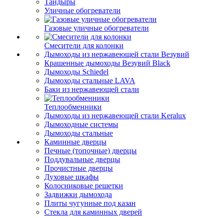
Тандыры
Уличные обогреватели
Газовые уличные обогреватели
Смесители для колонки
Дымоходы из нержавеющей стали Везувий
Крашенные дымоходы Везувий Black
Дымоходы Schiedel
Дымоходы стальные LAVA
Баки из нержавеющей стали
Теплообменники
Дымоходы из нержавеющей стали Keralux
Дымоходные системы
Дымоходы стальные
Каминные дверцы
Печные (топочные) дверцы
Поддувальные дверцы
Прочистные дверцы
Духовые шкафы
Колосниковые решетки
Задвижки дымохода
Плиты чугунные под казан
Стекла для каминных дверей