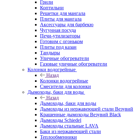
Грили
Коптильни
Решетки для мангала
Плиты для мангала
Аксессуары для барбекю
Чугунная посуда
Печи-утилизаторы
Готовим с огоньком
Плиты под казан
Тандыры
Уличные обогреватели
Газовые уличные обогреватели
Колонки водогрейные
Назад
Колонки водогрейные
Смесители для колонки
Дымоходы, баки для воды
Назад
Дымоходы, баки для воды
Дымоходы из нержавеющей стали Везувий
Крашенные дымоходы Везувий Black
Дымоходы Schiedel
Дымоходы стальные LAVA
Баки из нержавеющей стали
Теплообменники