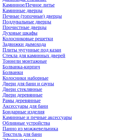
Каминное/Печное литье
Каминные дверцы
Печные (топочные) дверцы
Поддувальные дверцы
Прочистные дверцы
Духовые шкафы
Колосниковые решетки
Задвижки дымохода
Плиты чугунные под казан
Стекла для каминных дверей
Тоннели монтажные
Болванка-кирпич
Болванки
Колосники наборные
Двери для бани и сауны
Двери стеклянные
Двери деревянные
Рамы деревянные
Аксессуары для бани
Бондарные изделия
Каминные и печные аксессуары
Обливные устройства
Панно из можжевельника
Текстиль для бани
Эфирные масла