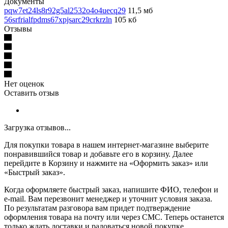
Документы
pqw7et24ls8r92g5al2532o4o4uecq29
11,5 мб
56srfrialfpdms67xpjsarc29crkrzln
105 кб
Отзывы
Нет оценок
Оставить отзыв
Загрузка отзывов...
Для покупки товара в нашем интернет-магазине выберите
понравившийся товар и добавьте его в корзину. Далее
перейдите в Корзину и нажмите на «Оформить заказ» или
«Быстрый заказ».
Когда оформляете быстрый заказ, напишите ФИО, телефон и
e-mail. Вам перезвонит менеджер и уточнит условия заказа.
По результатам разговора вам придет подтверждение
оформления товара на почту или через СМС. Теперь останется
только ждать доставки и радоваться новой покупке.