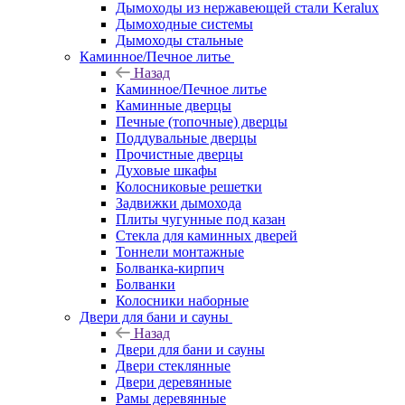
Дымоходы из нержавеющей стали Keralux
Дымоходные системы
Дымоходы стальные
Каминное/Печное литье
Назад
Каминное/Печное литье
Каминные дверцы
Печные (топочные) дверцы
Поддувальные дверцы
Прочистные дверцы
Духовые шкафы
Колосниковые решетки
Задвижки дымохода
Плиты чугунные под казан
Стекла для каминных дверей
Тоннели монтажные
Болванка-кирпич
Болванки
Колосники наборные
Двери для бани и сауны
Назад
Двери для бани и сауны
Двери стеклянные
Двери деревянные
Рамы деревянные