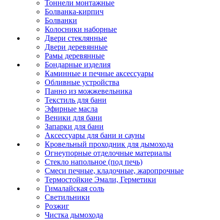
Тоннели монтажные
Болванка-кирпич
Болванки
Колосники наборные
Двери стеклянные
Двери деревянные
Рамы деревянные
Бондарные изделия
Каминные и печные аксессуары
Обливные устройства
Панно из можжевельника
Текстиль для бани
Эфирные масла
Веники для бани
Запарки для бани
Аксессуары для бани и сауны
Кровельный проходник для дымохода
Огнеупорные отделочные материалы
Стекло напольное (под печь)
Смеси печные, кладочные, жаропрочные
Термостойкие Эмали, Герметики
Гималайская соль
Светильники
Розжиг
Чистка дымохода