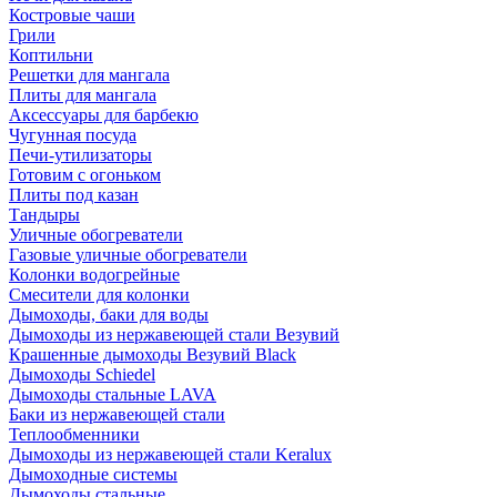
Костровые чаши
Грили
Коптильни
Решетки для мангала
Плиты для мангала
Аксессуары для барбекю
Чугунная посуда
Печи-утилизаторы
Готовим с огоньком
Плиты под казан
Тандыры
Уличные обогреватели
Газовые уличные обогреватели
Колонки водогрейные
Смесители для колонки
Дымоходы, баки для воды
Дымоходы из нержавеющей стали Везувий
Крашенные дымоходы Везувий Black
Дымоходы Schiedel
Дымоходы стальные LAVA
Баки из нержавеющей стали
Теплообменники
Дымоходы из нержавеющей стали Keralux
Дымоходные системы
Дымоходы стальные