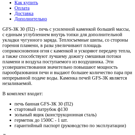
Как купить
Оплата
Доставка
Дополнительно
GFS-ЗК 30 (П2) - печь с усиленной каменкой большей массы,
с единым углублением внутрь топки для дополнительной
укладки чугунного заряда. Теплосъемные шипы, со стороны
горения пламени, в разы увеличивают площадь
соприкосновения огня с каменкой и ускоряют передачу тепла,
а также способствуют лучшему дожигу смешивая потоки
пламени и воздуха поступаемого из воздушника. Эти
усовершенствования значительно повышают мощность
парообразования печи и выдают большее количество пара при
непрерывной подаче воды. Каменка печей GFS-ЗК является
незаливаемой.
В комплект входит:
печь банная GFS-ЗК 30 (П2)
стартовый патрубок ф130
зольный ящик (конструкционная сталь)
герметик до 1500С - 1 шт.
гарантийный паспорт (руководство по эксплуатации)