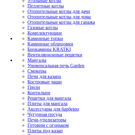
Угольные котлы
Пеллетные котлы
Отопительные котлы для дачи
Отопительные котлы для дома
Отопительные котлы для гаража
Газовые котлы
Комплектующие
Каминные топки
Каминные облицовки
Биокамины KRATKI
Вентиляционные решетки
Мангалы
Универсальная печь Garden
Смокеры
Печи для казана
Костровые чаши
Грили
Коптильни
Решетки для мангала
Плиты для мангала
Аксессуары для барбекю
Чугунная посуда
Печи-утилизаторы
Готовим с огоньком
Плиты под казан