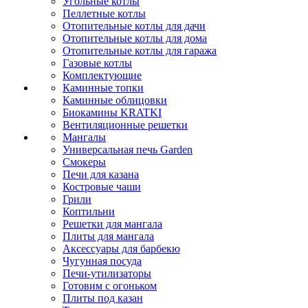
Угольные котлы
Пеллетные котлы
Отопительные котлы для дачи
Отопительные котлы для дома
Отопительные котлы для гаража
Газовые котлы
Комплектующие
Каминные топки
Каминные облицовки
Биокамины KRATKI
Вентиляционные решетки
Мангалы
Универсальная печь Garden
Смокеры
Печи для казана
Костровые чаши
Грили
Коптильни
Решетки для мангала
Плиты для мангала
Аксессуары для барбекю
Чугунная посуда
Печи-утилизаторы
Готовим с огоньком
Плиты под казан