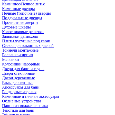
Каминное/Печное литье
Каминные дверцы
Печные (топочные) дверцы
Поддувальные дверцы
Прочистные дверцы
Духовые шкафы
Колосниковые решетки
Задвижки дымохода
Плиты чугунные под казан
Стекла для каминных дверей
Тоннели монтажные
Болванка-кирпич
Болванки
Колосники наборные
Двери для бани и сауны
Двери стеклянные
Двери деревянные
Рамы деревянные
Аксессуары для бани
Бондарные изделия
Каминные и печные аксессуары
Обливные устройства
Панно из можжевельника
Текстиль для бани
Эфирные масла