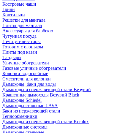
Костровые чаши
Грили
Коптильни
Решетки для мангала
Плиты для мангала
Аксессуары для барбекю
Чугунная посуда
Печи-утилизаторы
Готовим с огоньком
Плиты под казан
Тандыры
Уличные обогреватели
Газовые уличные обогреватели
Колонки водогрейные
Смесители для колонки
Дымоходы, баки для воды
Дымоходы из нержавеющей стали Везувий
Крашенные дымоходы Везувий Black
Дымоходы Schiedel
Дымоходы стальные LAVA
Баки из нержавеющей стали
Теплообменники
Дымоходы из нержавеющей стали Keralux
Дымоходные системы
Дымоходы стальные