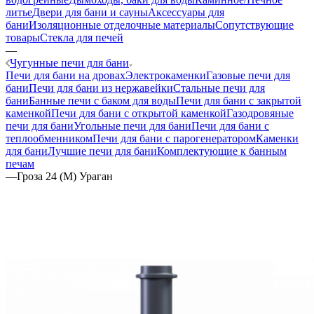
литье
Двери для бани и сауны
Аксессуары для
бани
Изоляционные отделочные материалы
Сопутствующие
товары
Стекла для печей
—
Чугунные печи для бани
Печи для бани на дровах
Электрокаменки
Газовые печи для
бани
Печи для бани из нержавейки
Стальные печи для
бани
Банные печи с баком для воды
Печи для бани с закрытой
каменкой
Печи для бани с открытой каменкой
Газодровяные
печи для бани
Угольные печи для бани
Печи для бани с
теплообменником
Печи для бани с парогенератором
Каменки
для бани
Лучшие печи для бани
Комплектующие к банным
печам
—
Гроза 24 (М) Ураган