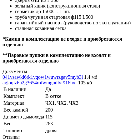
дверца GEFEST 350
зольный ящик (конструкционная сталь)
герметик до 1500С - 1 шт.
труба чугунная стартовая ф115 L500
гарантийный паспорт (руководство по эксплуатации)
стальная кованная сетка
*Камни в комплектацию не входят и приобретаются
отдельно
**Паровые пушки в комплектацию не входят и
приобретаются отдельно
Документы
041vsawkl6rk1vqow1wuwrzgav5myb3l
1,4 мб
agjoqiz6u2g3654rofwmgudlvf916hxf
105 кб
В наличии
Да
Комплект
В сетке
Материал
ЧХ1, ЧХ2, ЧХ3
Вес камней
200
Диаметр дымохода
115
Вес
263
Топливо
дрова
Отзывы