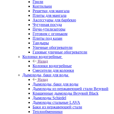
Грили
Коптильни
Решетки для мангала
Плиты для мангала
Аксессуары для барбекю
Чугунная посуда
Печи-утилизаторы
Готовим с огоньком
Плиты под казан
Тандыры
Уличные обогреватели
Газовые уличные обогреватели
Колонки водогрейные
Назад
Колонки водогрейные
Смесители для колонки
Дымоходы, баки для воды
Назад
Дымоходы, баки для воды
Дымоходы из нержавеющей стали Везувий
Крашенные дымоходы Везувий Black
Дымоходы Schiedel
Дымоходы стальные LAVA
Баки из нержавеющей стали
Теплообменники