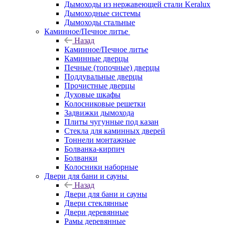
Дымоходы из нержавеющей стали Keralux
Дымоходные системы
Дымоходы стальные
Каминное/Печное литье
Назад
Каминное/Печное литье
Каминные дверцы
Печные (топочные) дверцы
Поддувальные дверцы
Прочистные дверцы
Духовые шкафы
Колосниковые решетки
Задвижки дымохода
Плиты чугунные под казан
Стекла для каминных дверей
Тоннели монтажные
Болванка-кирпич
Болванки
Колосники наборные
Двери для бани и сауны
Назад
Двери для бани и сауны
Двери стеклянные
Двери деревянные
Рамы деревянные