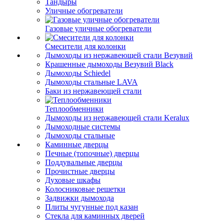
Тандыры
Уличные обогреватели
Газовые уличные обогреватели
Смесители для колонки
Дымоходы из нержавеющей стали Везувий
Крашенные дымоходы Везувий Black
Дымоходы Schiedel
Дымоходы стальные LAVA
Баки из нержавеющей стали
Теплообменники
Дымоходы из нержавеющей стали Keralux
Дымоходные системы
Дымоходы стальные
Каминные дверцы
Печные (топочные) дверцы
Поддувальные дверцы
Прочистные дверцы
Духовые шкафы
Колосниковые решетки
Задвижки дымохода
Плиты чугунные под казан
Стекла для каминных дверей