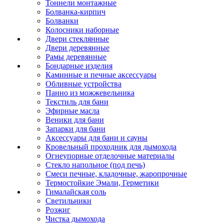
Тоннели монтажные
Болванка-кирпич
Болванки
Колосники наборные
Двери стеклянные
Двери деревянные
Рамы деревянные
Бондарные изделия
Каминные и печные аксессуары
Обливные устройства
Панно из можжевельника
Текстиль для бани
Эфирные масла
Веники для бани
Запарки для бани
Аксессуары для бани и сауны
Кровельный проходник для дымохода
Огнеупорные отделочные материалы
Стекло напольное (под печь)
Смеси печные, кладочные, жаропрочные
Термостойкие Эмали, Герметики
Гималайская соль
Светильники
Розжиг
Чистка дымохода