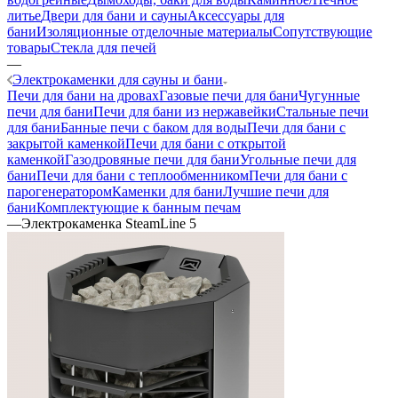
литье
Двери для бани и сауны
Аксессуары для
бани
Изоляционные отделочные материалы
Сопутствующие
товары
Стекла для печей
—
Электрокаменки для сауны и бани
Печи для бани на дровах
Газовые печи для бани
Чугунные
печи для бани
Печи для бани из нержавейки
Стальные печи
для бани
Банные печи с баком для воды
Печи для бани с
закрытой каменкой
Печи для бани с открытой
каменкой
Газодровяные печи для бани
Угольные печи для
бани
Печи для бани с теплообменником
Печи для бани с
парогенератором
Каменки для бани
Лучшие печи для
бани
Комплектующие к банным печам
—
Электрокаменка SteamLine 5