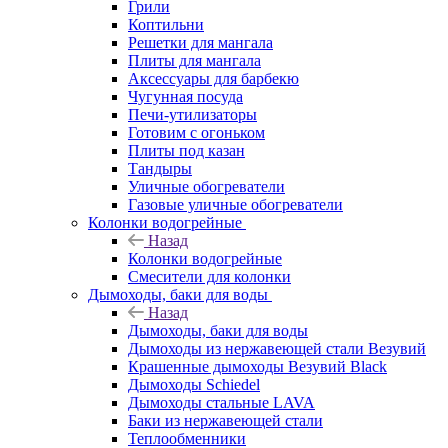
Грили
Коптильни
Решетки для мангала
Плиты для мангала
Аксессуары для барбекю
Чугунная посуда
Печи-утилизаторы
Готовим с огоньком
Плиты под казан
Тандыры
Уличные обогреватели
Газовые уличные обогреватели
Колонки водогрейные
Назад
Колонки водогрейные
Смесители для колонки
Дымоходы, баки для воды
Назад
Дымоходы, баки для воды
Дымоходы из нержавеющей стали Везувий
Крашенные дымоходы Везувий Black
Дымоходы Schiedel
Дымоходы стальные LAVA
Баки из нержавеющей стали
Теплообменники