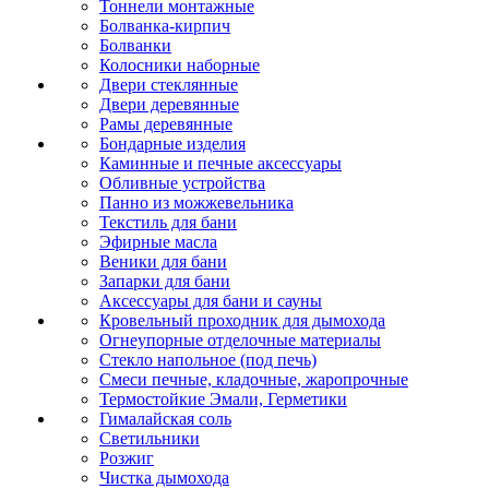
Тоннели монтажные
Болванка-кирпич
Болванки
Колосники наборные
Двери стеклянные
Двери деревянные
Рамы деревянные
Бондарные изделия
Каминные и печные аксессуары
Обливные устройства
Панно из можжевельника
Текстиль для бани
Эфирные масла
Веники для бани
Запарки для бани
Аксессуары для бани и сауны
Кровельный проходник для дымохода
Огнеупорные отделочные материалы
Стекло напольное (под печь)
Смеси печные, кладочные, жаропрочные
Термостойкие Эмали, Герметики
Гималайская соль
Светильники
Розжиг
Чистка дымохода