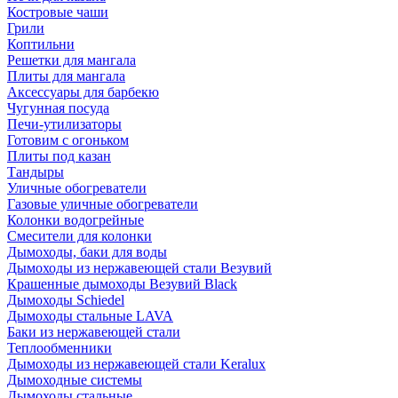
Костровые чаши
Грили
Коптильни
Решетки для мангала
Плиты для мангала
Аксессуары для барбекю
Чугунная посуда
Печи-утилизаторы
Готовим с огоньком
Плиты под казан
Тандыры
Уличные обогреватели
Газовые уличные обогреватели
Колонки водогрейные
Смесители для колонки
Дымоходы, баки для воды
Дымоходы из нержавеющей стали Везувий
Крашенные дымоходы Везувий Black
Дымоходы Schiedel
Дымоходы стальные LAVA
Баки из нержавеющей стали
Теплообменники
Дымоходы из нержавеющей стали Keralux
Дымоходные системы
Дымоходы стальные