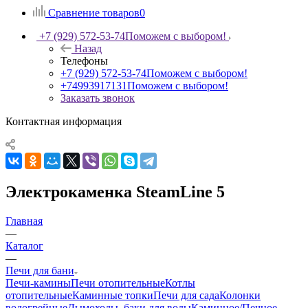
Сравнение товаров
0
+7 (929) 572-53-74
Поможем с выбором!
Назад
Телефоны
+7 (929) 572-53-74
Поможем с выбором!
+74993917131
Поможем с выбором!
Заказать звонок
Контактная информация
Электрокаменка SteamLine 5
Главная
—
Каталог
—
Печи для бани
Печи-камины
Печи отопительные
Котлы
отопительные
Каминные топки
Печи для сада
Колонки
водогрейные
Дымоходы, баки для воды
Каминное/Печное