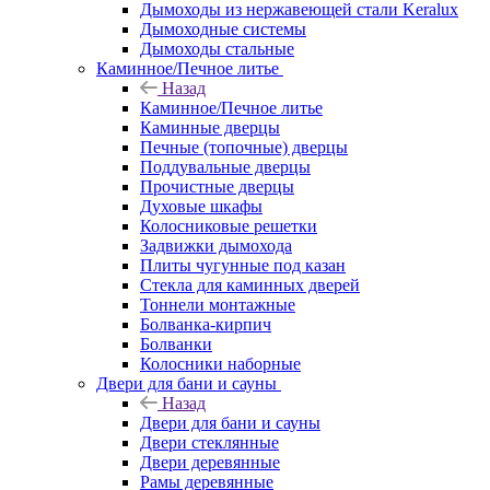
Дымоходы из нержавеющей стали Keralux
Дымоходные системы
Дымоходы стальные
Каминное/Печное литье
Назад
Каминное/Печное литье
Каминные дверцы
Печные (топочные) дверцы
Поддувальные дверцы
Прочистные дверцы
Духовые шкафы
Колосниковые решетки
Задвижки дымохода
Плиты чугунные под казан
Стекла для каминных дверей
Тоннели монтажные
Болванка-кирпич
Болванки
Колосники наборные
Двери для бани и сауны
Назад
Двери для бани и сауны
Двери стеклянные
Двери деревянные
Рамы деревянные