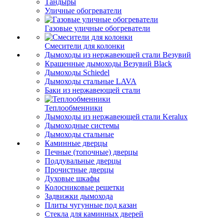
Тандыры
Уличные обогреватели
Газовые уличные обогреватели
Смесители для колонки
Дымоходы из нержавеющей стали Везувий
Крашенные дымоходы Везувий Black
Дымоходы Schiedel
Дымоходы стальные LAVA
Баки из нержавеющей стали
Теплообменники
Дымоходы из нержавеющей стали Keralux
Дымоходные системы
Дымоходы стальные
Каминные дверцы
Печные (топочные) дверцы
Поддувальные дверцы
Прочистные дверцы
Духовые шкафы
Колосниковые решетки
Задвижки дымохода
Плиты чугунные под казан
Стекла для каминных дверей