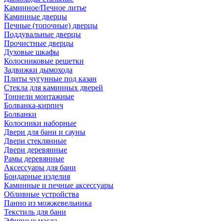
Каминное/Печное литье
Каминные дверцы
Печные (топочные) дверцы
Поддувальные дверцы
Прочистные дверцы
Духовые шкафы
Колосниковые решетки
Задвижки дымохода
Плиты чугунные под казан
Стекла для каминных дверей
Тоннели монтажные
Болванка-кирпич
Болванки
Колосники наборные
Двери для бани и сауны
Двери стеклянные
Двери деревянные
Рамы деревянные
Аксессуары для бани
Бондарные изделия
Каминные и печные аксессуары
Обливные устройства
Панно из можжевельника
Текстиль для бани
Эфирные масла