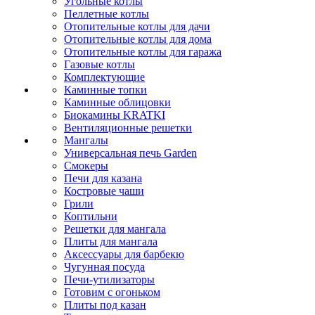
Угольные котлы
Пеллетные котлы
Отопительные котлы для дачи
Отопительные котлы для дома
Отопительные котлы для гаража
Газовые котлы
Комплектующие
Каминные топки
Каминные облицовки
Биокамины KRATKI
Вентиляционные решетки
Мангалы
Универсальная печь Garden
Смокеры
Печи для казана
Костровые чаши
Грили
Коптильни
Решетки для мангала
Плиты для мангала
Аксессуары для барбекю
Чугунная посуда
Печи-утилизаторы
Готовим с огоньком
Плиты под казан