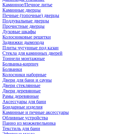
Каминное/Печное литье
Каминные дверцы
Печные (топочные) дверцы
Поддувальные дверцы
Прочистные дверцы
Духовые шкафы
Колосниковые решетки
Задвижки дымохода
Плиты чугунные под казан
Стекла для каминных дверей
Тоннели монтажные
Болванка-кирпич
Болванки
Колосники наборные
Двери для бани и сауны
Двери стеклянные
Двери деревянные
Рамы деревянные
Аксессуары для бани
Бондарные изделия
Каминные и печные аксессуары
Обливные устройства
Панно из можжевельника
Текстиль для бани
Эфирные масла