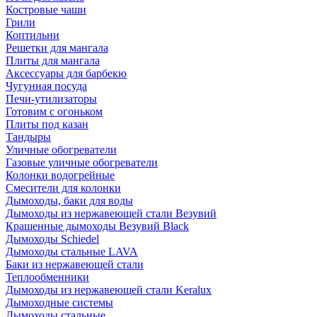
Костровые чаши
Грили
Коптильни
Решетки для мангала
Плиты для мангала
Аксессуары для барбекю
Чугунная посуда
Печи-утилизаторы
Готовим с огоньком
Плиты под казан
Тандыры
Уличные обогреватели
Газовые уличные обогреватели
Колонки водогрейные
Смесители для колонки
Дымоходы, баки для воды
Дымоходы из нержавеющей стали Везувий
Крашенные дымоходы Везувий Black
Дымоходы Schiedel
Дымоходы стальные LAVA
Баки из нержавеющей стали
Теплообменники
Дымоходы из нержавеющей стали Keralux
Дымоходные системы
Дымоходы стальные