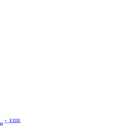
+ ЕЩЕ
ты