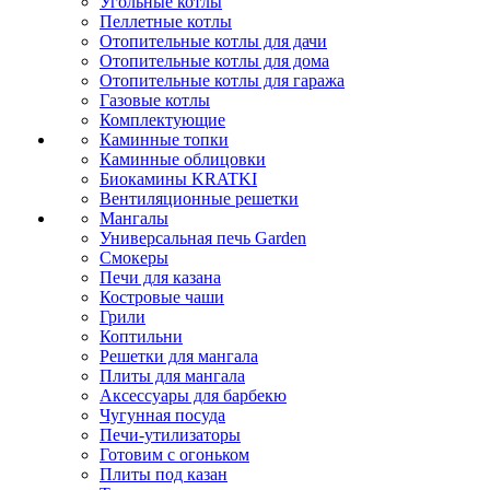
Угольные котлы
Пеллетные котлы
Отопительные котлы для дачи
Отопительные котлы для дома
Отопительные котлы для гаража
Газовые котлы
Комплектующие
Каминные топки
Каминные облицовки
Биокамины KRATKI
Вентиляционные решетки
Мангалы
Универсальная печь Garden
Смокеры
Печи для казана
Костровые чаши
Грили
Коптильни
Решетки для мангала
Плиты для мангала
Аксессуары для барбекю
Чугунная посуда
Печи-утилизаторы
Готовим с огоньком
Плиты под казан