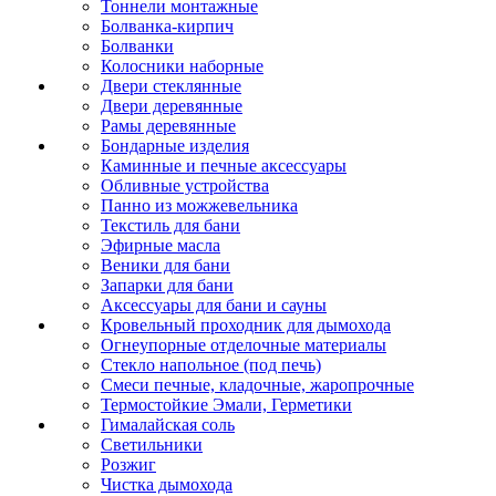
Тоннели монтажные
Болванка-кирпич
Болванки
Колосники наборные
Двери стеклянные
Двери деревянные
Рамы деревянные
Бондарные изделия
Каминные и печные аксессуары
Обливные устройства
Панно из можжевельника
Текстиль для бани
Эфирные масла
Веники для бани
Запарки для бани
Аксессуары для бани и сауны
Кровельный проходник для дымохода
Огнеупорные отделочные материалы
Стекло напольное (под печь)
Смеси печные, кладочные, жаропрочные
Термостойкие Эмали, Герметики
Гималайская соль
Светильники
Розжиг
Чистка дымохода