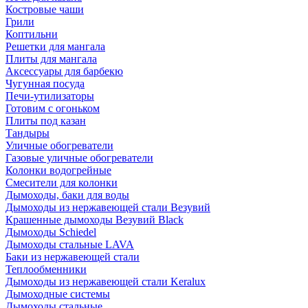
Костровые чаши
Грили
Коптильни
Решетки для мангала
Плиты для мангала
Аксессуары для барбекю
Чугунная посуда
Печи-утилизаторы
Готовим с огоньком
Плиты под казан
Тандыры
Уличные обогреватели
Газовые уличные обогреватели
Колонки водогрейные
Смесители для колонки
Дымоходы, баки для воды
Дымоходы из нержавеющей стали Везувий
Крашенные дымоходы Везувий Black
Дымоходы Schiedel
Дымоходы стальные LAVA
Баки из нержавеющей стали
Теплообменники
Дымоходы из нержавеющей стали Keralux
Дымоходные системы
Дымоходы стальные