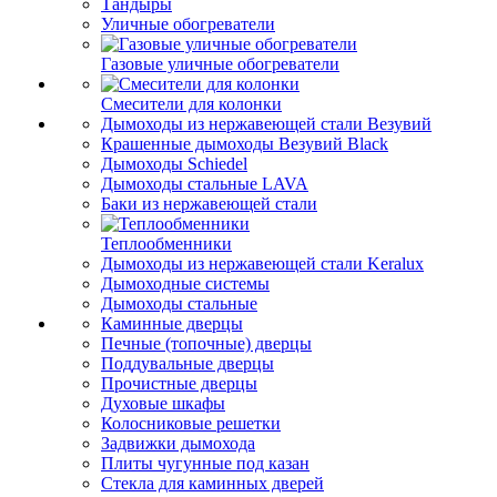
Тандыры
Уличные обогреватели
Газовые уличные обогреватели
Смесители для колонки
Дымоходы из нержавеющей стали Везувий
Крашенные дымоходы Везувий Black
Дымоходы Schiedel
Дымоходы стальные LAVA
Баки из нержавеющей стали
Теплообменники
Дымоходы из нержавеющей стали Keralux
Дымоходные системы
Дымоходы стальные
Каминные дверцы
Печные (топочные) дверцы
Поддувальные дверцы
Прочистные дверцы
Духовые шкафы
Колосниковые решетки
Задвижки дымохода
Плиты чугунные под казан
Стекла для каминных дверей