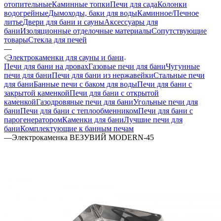
отопительные
Каминные топки
Печи для сада
Колонки
водогрейные
Дымоходы, баки для воды
Каминное/Печное
литье
Двери для бани и сауны
Аксессуары для
бани
Изоляционные отделочные материалы
Сопутствующие
товары
Стекла для печей
—
Электрокаменки для сауны и бани
Печи для бани на дровах
Газовые печи для бани
Чугунные
печи для бани
Печи для бани из нержавейки
Стальные печи
для бани
Банные печи с баком для воды
Печи для бани с
закрытой каменкой
Печи для бани с открытой
каменкой
Газодровяные печи для бани
Угольные печи для
бани
Печи для бани с теплообменником
Печи для бани с
парогенератором
Каменки для бани
Лучшие печи для
бани
Комплектующие к банным печам
—
Электрокаменка ВЕЗУВИЙ MODERN-45