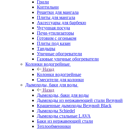
Грили
Коптильни
Решетки для мангала
Плиты для мангала
Аксессуары для барбекю
Чугунная посуда
Печи-утилизаторы
Готовим с огоньком
Плиты под казан
Тандыры
Уличные обогреватели
Газовые уличные обогреватели
Колонки водогрейные
Назад
Колонки водогрейные
Смесители для колонки
Дымоходы, баки для воды
Назад
Дымоходы, баки для воды
Дымоходы из нержавеющей стали Везувий
Крашенные дымоходы Везувий Black
Дымоходы Schiedel
Дымоходы стальные LAVA
Баки из нержавеющей стали
Теплообменники