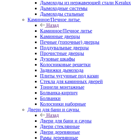
Дымоходы из нержавеющей стали Keralux
Дымоходные системы
Дымоходы стальные
Каминное/Печное литье
Назад
Каминное/Печное литье
Каминные дверцы
Печные (топочные) дверцы
Поддувальные дверцы
Прочистные дверцы
Духовые шкафы
Колосниковые решетки
Задвижки дымохода
Плиты чугунные под казан
Стекла для каминных дверей
Тоннели монтажные
Болванка-кирпич
Болванки
Колосники наборные
Двери для бани и сауны
Назад
Двери для бани и сауны
Двери стеклянные
Двери деревянные
Рамы деревянные