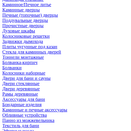
Каминное/Печное литье
Каминные дверцы
Печные (топочные) дверцы
Поддувальные дверцы
Прочистные дверцы
Духовые шкафы
Колосниковые решетки
Задвижки дымохода
Плиты чугунные под казан
Стекла для каминных дверей
Тоннели монтажные
Болванка-кирпич
Болванки
Колосники наборные
Двери для бани и сауны
Двери стеклянные
Двери деревянные
Рамы деревянные
Аксессуары для бани
Бондарные изделия
Каминные и печные аксессуары
Обливные устройства
Панно из можжевельника
Текстиль для бани
Эфирные масла