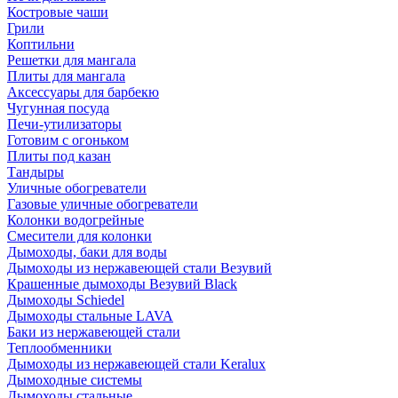
Костровые чаши
Грили
Коптильни
Решетки для мангала
Плиты для мангала
Аксессуары для барбекю
Чугунная посуда
Печи-утилизаторы
Готовим с огоньком
Плиты под казан
Тандыры
Уличные обогреватели
Газовые уличные обогреватели
Колонки водогрейные
Смесители для колонки
Дымоходы, баки для воды
Дымоходы из нержавеющей стали Везувий
Крашенные дымоходы Везувий Black
Дымоходы Schiedel
Дымоходы стальные LAVA
Баки из нержавеющей стали
Теплообменники
Дымоходы из нержавеющей стали Keralux
Дымоходные системы
Дымоходы стальные