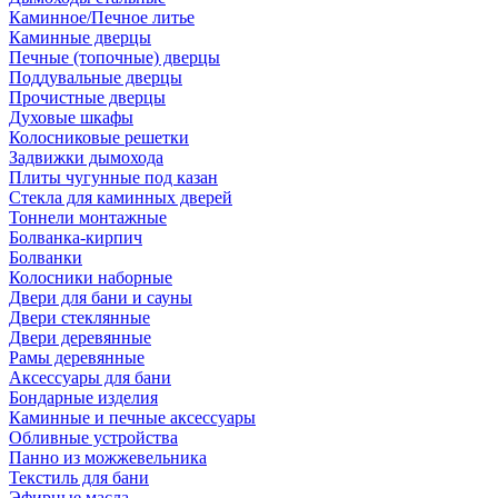
Каминное/Печное литье
Каминные дверцы
Печные (топочные) дверцы
Поддувальные дверцы
Прочистные дверцы
Духовые шкафы
Колосниковые решетки
Задвижки дымохода
Плиты чугунные под казан
Стекла для каминных дверей
Тоннели монтажные
Болванка-кирпич
Болванки
Колосники наборные
Двери для бани и сауны
Двери стеклянные
Двери деревянные
Рамы деревянные
Аксессуары для бани
Бондарные изделия
Каминные и печные аксессуары
Обливные устройства
Панно из можжевельника
Текстиль для бани
Эфирные масла