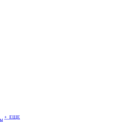
+ ЕЩЕ
ты