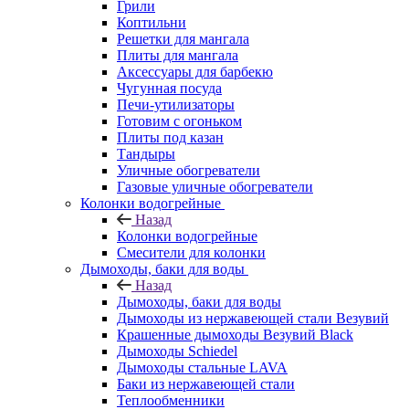
Грили
Коптильни
Решетки для мангала
Плиты для мангала
Аксессуары для барбекю
Чугунная посуда
Печи-утилизаторы
Готовим с огоньком
Плиты под казан
Тандыры
Уличные обогреватели
Газовые уличные обогреватели
Колонки водогрейные
Назад
Колонки водогрейные
Смесители для колонки
Дымоходы, баки для воды
Назад
Дымоходы, баки для воды
Дымоходы из нержавеющей стали Везувий
Крашенные дымоходы Везувий Black
Дымоходы Schiedel
Дымоходы стальные LAVA
Баки из нержавеющей стали
Теплообменники