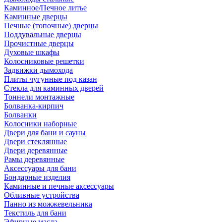
Каминное/Печное литье
Каминные дверцы
Печные (топочные) дверцы
Поддувальные дверцы
Прочистные дверцы
Духовые шкафы
Колосниковые решетки
Задвижки дымохода
Плиты чугунные под казан
Стекла для каминных дверей
Тоннели монтажные
Болванка-кирпич
Болванки
Колосники наборные
Двери для бани и сауны
Двери стеклянные
Двери деревянные
Рамы деревянные
Аксессуары для бани
Бондарные изделия
Каминные и печные аксессуары
Обливные устройства
Панно из можжевельника
Текстиль для бани
Эфирные масла