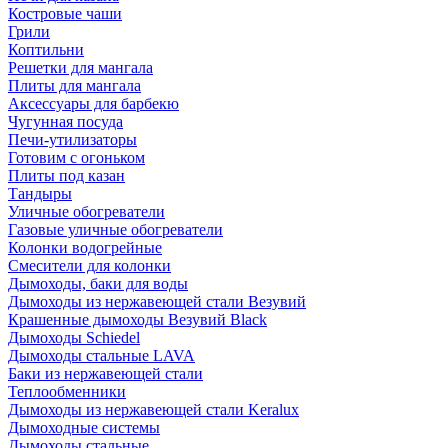
Костровые чаши
Грили
Коптильни
Решетки для мангала
Плиты для мангала
Аксессуары для барбекю
Чугунная посуда
Печи-утилизаторы
Готовим с огоньком
Плиты под казан
Тандыры
Уличные обогреватели
Газовые уличные обогреватели
Колонки водогрейные
Смесители для колонки
Дымоходы, баки для воды
Дымоходы из нержавеющей стали Везувий
Крашенные дымоходы Везувий Black
Дымоходы Schiedel
Дымоходы стальные LAVA
Баки из нержавеющей стали
Теплообменники
Дымоходы из нержавеющей стали Keralux
Дымоходные системы
Дымоходы стальные