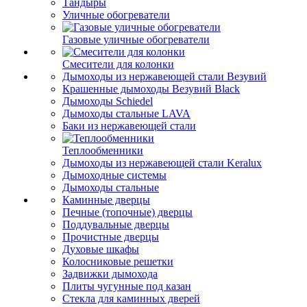
Тандыры
Уличные обогреватели
Газовые уличные обогреватели
Смесители для колонки
Дымоходы из нержавеющей стали Везувий
Крашенные дымоходы Везувий Black
Дымоходы Schiedel
Дымоходы стальные LAVA
Баки из нержавеющей стали
Теплообменники
Дымоходы из нержавеющей стали Keralux
Дымоходные системы
Дымоходы стальные
Каминные дверцы
Печные (топочные) дверцы
Поддувальные дверцы
Прочистные дверцы
Духовые шкафы
Колосниковые решетки
Задвижки дымохода
Плиты чугунные под казан
Стекла для каминных дверей