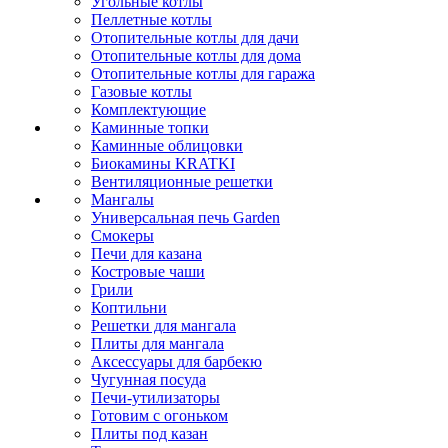
Угольные котлы
Пеллетные котлы
Отопительные котлы для дачи
Отопительные котлы для дома
Отопительные котлы для гаража
Газовые котлы
Комплектующие
Каминные топки
Каминные облицовки
Биокамины KRATKI
Вентиляционные решетки
Мангалы
Универсальная печь Garden
Смокеры
Печи для казана
Костровые чаши
Грили
Коптильни
Решетки для мангала
Плиты для мангала
Аксессуары для барбекю
Чугунная посуда
Печи-утилизаторы
Готовим с огоньком
Плиты под казан