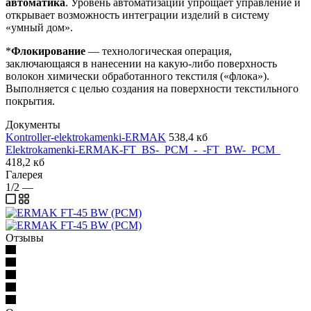
автоматика
. Уровень автоматизации упрощает управление и
открывает возможность интеграции изделий в систему
«умный дом».
*
Флокирование
— технологическая операция,
заключающаяся в нанесении на какую-либо поверхность
волокон химически обработанного текстиля («флока»).
Выполняется с целью создания на поверхности текстильного
покрытия.
Документы
Kontroller-elektrokamenki-ERMAK
538,4 кб
Elektrokamenki-ERMAK-FT_BS-_PCM_-_-FT_BW-_PCM_
418,2 кб
Галерея
1/2
—
Отзывы