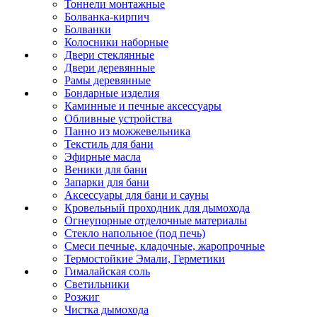
Тоннели монтажные
Болванка-кирпич
Болванки
Колосники наборные
Двери стеклянные
Двери деревянные
Рамы деревянные
Бондарные изделия
Каминные и печные аксессуары
Обливные устройства
Панно из можжевельника
Текстиль для бани
Эфирные масла
Веники для бани
Запарки для бани
Аксессуары для бани и сауны
Кровельный проходник для дымохода
Огнеупорные отделочные материалы
Стекло напольное (под печь)
Смеси печные, кладочные, жаропрочные
Термостойкие Эмали, Герметики
Гималайская соль
Светильники
Розжиг
Чистка дымохода