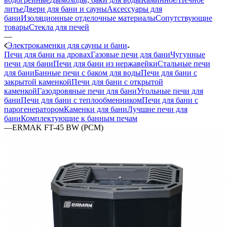
литье
Двери для бани и сауны
Аксессуары для
бани
Изоляционные отделочные материалы
Сопутствующие
товары
Стекла для печей
—
Электрокаменки для сауны и бани
Печи для бани на дровах
Газовые печи для бани
Чугунные
печи для бани
Печи для бани из нержавейки
Стальные печи
для бани
Банные печи с баком для воды
Печи для бани с
закрытой каменкой
Печи для бани с открытой
каменкой
Газодровяные печи для бани
Угольные печи для
бани
Печи для бани с теплообменником
Печи для бани с
парогенератором
Каменки для бани
Лучшие печи для
бани
Комплектующие к банным печам
—
ERMAK FT-45 BW (PCM)