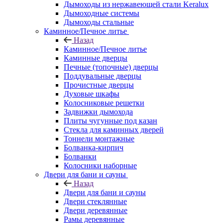
Дымоходы из нержавеющей стали Keralux
Дымоходные системы
Дымоходы стальные
Каминное/Печное литье
Назад
Каминное/Печное литье
Каминные дверцы
Печные (топочные) дверцы
Поддувальные дверцы
Прочистные дверцы
Духовые шкафы
Колосниковые решетки
Задвижки дымохода
Плиты чугунные под казан
Стекла для каминных дверей
Тоннели монтажные
Болванка-кирпич
Болванки
Колосники наборные
Двери для бани и сауны
Назад
Двери для бани и сауны
Двери стеклянные
Двери деревянные
Рамы деревянные