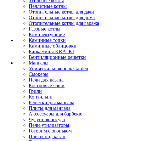
Угольные котлы
Пеллетные котлы
Отопительные котлы для дачи
Отопительные котлы для дома
Отопительные котлы для гаража
Газовые котлы
Комплектующие
Каминные топки
Каминные облицовки
Биокамины KRATKI
Вентиляционные решетки
Мангалы
Универсальная печь Garden
Смокеры
Печи для казана
Костровые чаши
Грили
Коптильни
Решетки для мангала
Плиты для мангала
Аксессуары для барбекю
Чугунная посуда
Печи-утилизаторы
Готовим с огоньком
Плиты под казан