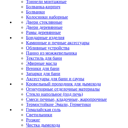
Тоннели монтажные
Болванка-кирпич
Болванки
Колосники наборные
Двери стеклянные
Двери деревянные
Рамы деревянные
Бондарные изделия
Каминные и печные аксессуары
Обливные устройства
Панно из можжевельника
Текстиль для бани
Эфирные масла
Веники для бани
Запарки для бани
Аксессуары для бани и сауны
Кровельный проходник для дымохода
Огнеупорные отделочные материалы
Стекло напольное (под печь)
Смеси печные, кладочные, жаропрочные
Термостойкие Эмали, Герметики
Гималайская соль
Светильники
Розжиг
Чистка дымохода