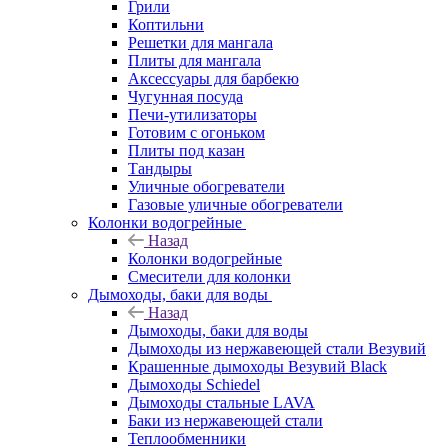
Грили
Коптильни
Решетки для мангала
Плиты для мангала
Аксессуары для барбекю
Чугунная посуда
Печи-утилизаторы
Готовим с огоньком
Плиты под казан
Тандыры
Уличные обогреватели
Газовые уличные обогреватели
Колонки водогрейные
Назад
Колонки водогрейные
Смесители для колонки
Дымоходы, баки для воды
Назад
Дымоходы, баки для воды
Дымоходы из нержавеющей стали Везувий
Крашенные дымоходы Везувий Black
Дымоходы Schiedel
Дымоходы стальные LAVA
Баки из нержавеющей стали
Теплообменники