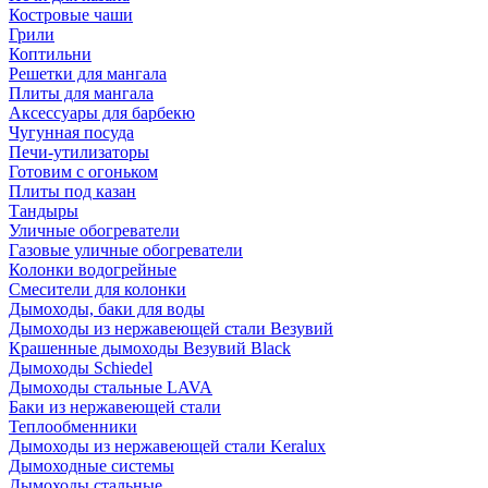
Костровые чаши
Грили
Коптильни
Решетки для мангала
Плиты для мангала
Аксессуары для барбекю
Чугунная посуда
Печи-утилизаторы
Готовим с огоньком
Плиты под казан
Тандыры
Уличные обогреватели
Газовые уличные обогреватели
Колонки водогрейные
Смесители для колонки
Дымоходы, баки для воды
Дымоходы из нержавеющей стали Везувий
Крашенные дымоходы Везувий Black
Дымоходы Schiedel
Дымоходы стальные LAVA
Баки из нержавеющей стали
Теплообменники
Дымоходы из нержавеющей стали Keralux
Дымоходные системы
Дымоходы стальные