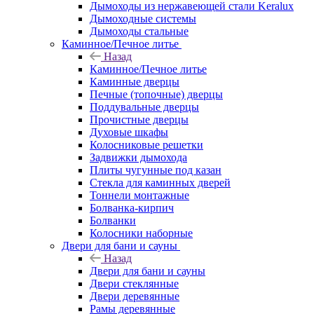
Дымоходы из нержавеющей стали Keralux
Дымоходные системы
Дымоходы стальные
Каминное/Печное литье
Назад
Каминное/Печное литье
Каминные дверцы
Печные (топочные) дверцы
Поддувальные дверцы
Прочистные дверцы
Духовые шкафы
Колосниковые решетки
Задвижки дымохода
Плиты чугунные под казан
Стекла для каминных дверей
Тоннели монтажные
Болванка-кирпич
Болванки
Колосники наборные
Двери для бани и сауны
Назад
Двери для бани и сауны
Двери стеклянные
Двери деревянные
Рамы деревянные