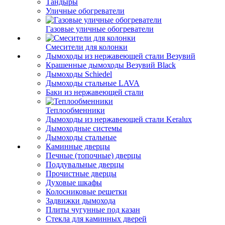
Тандыры
Уличные обогреватели
Газовые уличные обогреватели
Смесители для колонки
Дымоходы из нержавеющей стали Везувий
Крашенные дымоходы Везувий Black
Дымоходы Schiedel
Дымоходы стальные LAVA
Баки из нержавеющей стали
Теплообменники
Дымоходы из нержавеющей стали Keralux
Дымоходные системы
Дымоходы стальные
Каминные дверцы
Печные (топочные) дверцы
Поддувальные дверцы
Прочистные дверцы
Духовые шкафы
Колосниковые решетки
Задвижки дымохода
Плиты чугунные под казан
Стекла для каминных дверей