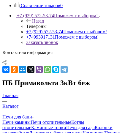
Сравнение товаров
0
+7 (929) 572-53-74
Поможем с выбором!
Назад
Телефоны
+7 (929) 572-53-74
Поможем с выбором!
+74993917131
Поможем с выбором!
Заказать звонок
Контактная информация
ПБ Примавольта 3кВт беж
Главная
—
Каталог
—
Печи для бани
Печи-камины
Печи отопительные
Котлы
отопительные
Каминные топки
Печи для сада
Колонки
водогрейные
Дымоходы, баки для воды
Каминное/Печное