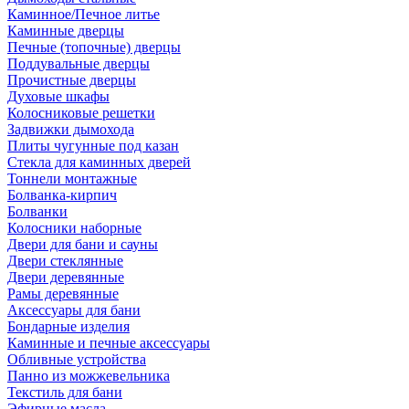
Каминное/Печное литье
Каминные дверцы
Печные (топочные) дверцы
Поддувальные дверцы
Прочистные дверцы
Духовые шкафы
Колосниковые решетки
Задвижки дымохода
Плиты чугунные под казан
Стекла для каминных дверей
Тоннели монтажные
Болванка-кирпич
Болванки
Колосники наборные
Двери для бани и сауны
Двери стеклянные
Двери деревянные
Рамы деревянные
Аксессуары для бани
Бондарные изделия
Каминные и печные аксессуары
Обливные устройства
Панно из можжевельника
Текстиль для бани
Эфирные масла