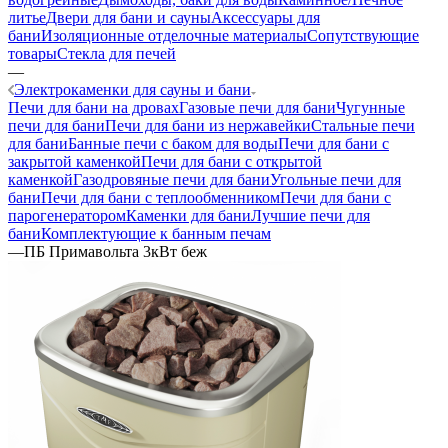
литье
Двери для бани и сауны
Аксессуары для
бани
Изоляционные отделочные материалы
Сопутствующие
товары
Стекла для печей
—
Электрокаменки для сауны и бани
Печи для бани на дровах
Газовые печи для бани
Чугунные
печи для бани
Печи для бани из нержавейки
Стальные печи
для бани
Банные печи с баком для воды
Печи для бани с
закрытой каменкой
Печи для бани с открытой
каменкой
Газодровяные печи для бани
Угольные печи для
бани
Печи для бани с теплообменником
Печи для бани с
парогенератором
Каменки для бани
Лучшие печи для
бани
Комплектующие к банным печам
—
ПБ Примавольта 3кВт беж