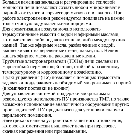
Большая каменная закладка и регулирование тепловой
мощности печи позволяют создать любой микроклимат в
парной - от сухого и горячего до мягкого и влажного. При
работе электрокаменки рекомендуется подливать на камни
только чистую воду маленькими порциями.
Для ароматизации воздуха можно использовать
термоустойчивые емкости с водой и эфирными маслами,
которые ставят либо недалеко от печи, либо между верхних
камней. Так же эфирные масла, разбавленные с водой,
выплескивают на деревянные стены, лавки, пол. Нельзя
капать эфирное масло на раскаленные камни.
Трубчатые электронагреватели (ТЭНы) печи сделаны из
жаростойкой нержавеющей стали, стойкой к различному
температурному и коррозионному воздействию.
Пульт управления (ПУ) позволяет с помощью термостата
задавать и поддерживать необходимый микроклимат в парной
(в комплект поставки не входит).
Для управления системой поддержки микроклимата
рекомендуется использовать ПУ производства TMF, но также
возможно использование аналогичного оборудования других
производителей. ПУ предназначен для установки снаружи
парильного помещения.
Электрика оснащена устройством защитного отключения,
которое автоматически выключает печь при перегреве,
скачках напряжения или при замыкании.