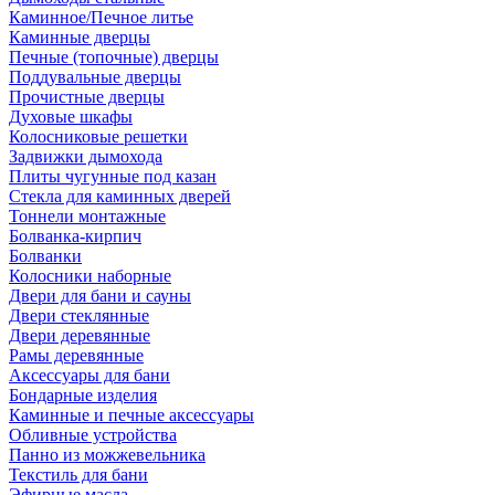
Каминное/Печное литье
Каминные дверцы
Печные (топочные) дверцы
Поддувальные дверцы
Прочистные дверцы
Духовые шкафы
Колосниковые решетки
Задвижки дымохода
Плиты чугунные под казан
Стекла для каминных дверей
Тоннели монтажные
Болванка-кирпич
Болванки
Колосники наборные
Двери для бани и сауны
Двери стеклянные
Двери деревянные
Рамы деревянные
Аксессуары для бани
Бондарные изделия
Каминные и печные аксессуары
Обливные устройства
Панно из можжевельника
Текстиль для бани
Эфирные масла