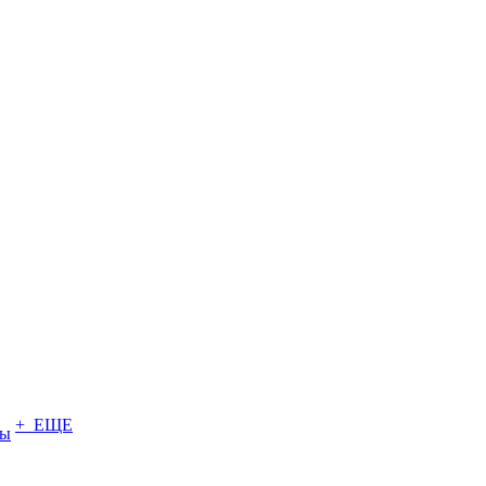
+ ЕЩЕ
ты