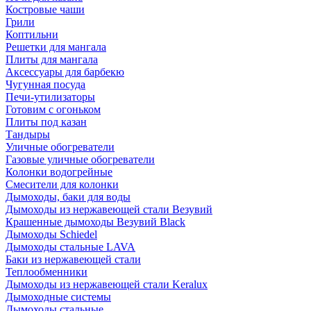
Костровые чаши
Грили
Коптильни
Решетки для мангала
Плиты для мангала
Аксессуары для барбекю
Чугунная посуда
Печи-утилизаторы
Готовим с огоньком
Плиты под казан
Тандыры
Уличные обогреватели
Газовые уличные обогреватели
Колонки водогрейные
Смесители для колонки
Дымоходы, баки для воды
Дымоходы из нержавеющей стали Везувий
Крашенные дымоходы Везувий Black
Дымоходы Schiedel
Дымоходы стальные LAVA
Баки из нержавеющей стали
Теплообменники
Дымоходы из нержавеющей стали Keralux
Дымоходные системы
Дымоходы стальные