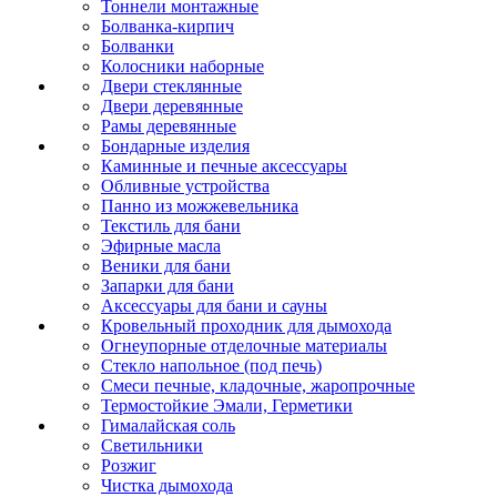
Тоннели монтажные
Болванка-кирпич
Болванки
Колосники наборные
Двери стеклянные
Двери деревянные
Рамы деревянные
Бондарные изделия
Каминные и печные аксессуары
Обливные устройства
Панно из можжевельника
Текстиль для бани
Эфирные масла
Веники для бани
Запарки для бани
Аксессуары для бани и сауны
Кровельный проходник для дымохода
Огнеупорные отделочные материалы
Стекло напольное (под печь)
Смеси печные, кладочные, жаропрочные
Термостойкие Эмали, Герметики
Гималайская соль
Светильники
Розжиг
Чистка дымохода