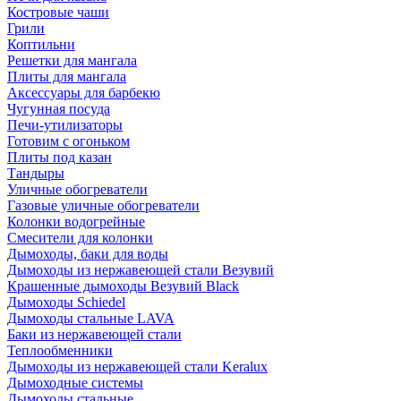
Костровые чаши
Грили
Коптильни
Решетки для мангала
Плиты для мангала
Аксессуары для барбекю
Чугунная посуда
Печи-утилизаторы
Готовим с огоньком
Плиты под казан
Тандыры
Уличные обогреватели
Газовые уличные обогреватели
Колонки водогрейные
Смесители для колонки
Дымоходы, баки для воды
Дымоходы из нержавеющей стали Везувий
Крашенные дымоходы Везувий Black
Дымоходы Schiedel
Дымоходы стальные LAVA
Баки из нержавеющей стали
Теплообменники
Дымоходы из нержавеющей стали Keralux
Дымоходные системы
Дымоходы стальные