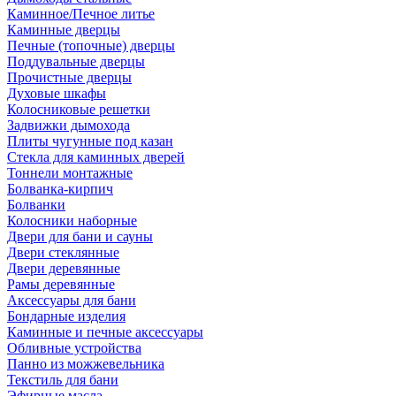
Каминное/Печное литье
Каминные дверцы
Печные (топочные) дверцы
Поддувальные дверцы
Прочистные дверцы
Духовые шкафы
Колосниковые решетки
Задвижки дымохода
Плиты чугунные под казан
Стекла для каминных дверей
Тоннели монтажные
Болванка-кирпич
Болванки
Колосники наборные
Двери для бани и сауны
Двери стеклянные
Двери деревянные
Рамы деревянные
Аксессуары для бани
Бондарные изделия
Каминные и печные аксессуары
Обливные устройства
Панно из можжевельника
Текстиль для бани
Эфирные масла