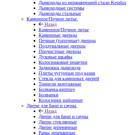
Дымоходы из нержавеющей стали Keralux
Дымоходные системы
Дымоходы стальные
Каминное/Печное литье
Назад
Каминное/Печное литье
Каминные дверцы
Печные (топочные) дверцы
Поддувальные дверцы
Прочистные дверцы
Духовые шкафы
Колосниковые решетки
Задвижки дымохода
Плиты чугунные под казан
Стекла для каминных дверей
Тоннели монтажные
Болванка-кирпич
Болванки
Колосники наборные
Двери для бани и сауны
Назад
Двери для бани и сауны
Двери стеклянные
Двери деревянные
Рамы деревянные