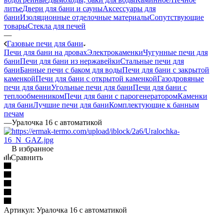
литье
Двери для бани и сауны
Аксессуары для
бани
Изоляционные отделочные материалы
Сопутствующие
товары
Стекла для печей
—
Газовые печи для бани
Печи для бани на дровах
Электрокаменки
Чугунные печи для
бани
Печи для бани из нержавейки
Стальные печи для
бани
Банные печи с баком для воды
Печи для бани с закрытой
каменкой
Печи для бани с открытой каменкой
Газодровяные
печи для бани
Угольные печи для бани
Печи для бани с
теплообменником
Печи для бани с парогенератором
Каменки
для бани
Лучшие печи для бани
Комплектующие к банным
печам
—
Уралочка 16 с автоматикой
В избранное
Сравнить
Артикул:
Уралочка 16 с автоматикой