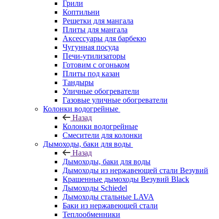
Грили
Коптильни
Решетки для мангала
Плиты для мангала
Аксессуары для барбекю
Чугунная посуда
Печи-утилизаторы
Готовим с огоньком
Плиты под казан
Тандыры
Уличные обогреватели
Газовые уличные обогреватели
Колонки водогрейные
Назад
Колонки водогрейные
Смесители для колонки
Дымоходы, баки для воды
Назад
Дымоходы, баки для воды
Дымоходы из нержавеющей стали Везувий
Крашенные дымоходы Везувий Black
Дымоходы Schiedel
Дымоходы стальные LAVA
Баки из нержавеющей стали
Теплообменники