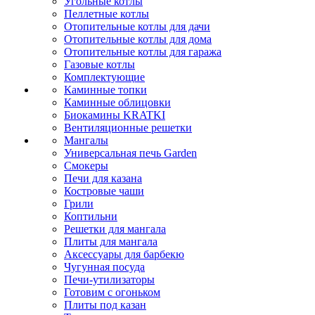
Угольные котлы
Пеллетные котлы
Отопительные котлы для дачи
Отопительные котлы для дома
Отопительные котлы для гаража
Газовые котлы
Комплектующие
Каминные топки
Каминные облицовки
Биокамины KRATKI
Вентиляционные решетки
Мангалы
Универсальная печь Garden
Смокеры
Печи для казана
Костровые чаши
Грили
Коптильни
Решетки для мангала
Плиты для мангала
Аксессуары для барбекю
Чугунная посуда
Печи-утилизаторы
Готовим с огоньком
Плиты под казан