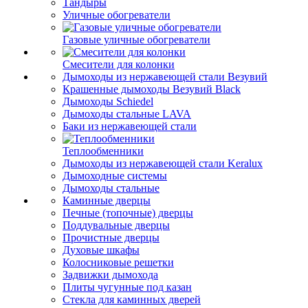
Тандыры
Уличные обогреватели
Газовые уличные обогреватели
Смесители для колонки
Дымоходы из нержавеющей стали Везувий
Крашенные дымоходы Везувий Black
Дымоходы Schiedel
Дымоходы стальные LAVA
Баки из нержавеющей стали
Теплообменники
Дымоходы из нержавеющей стали Keralux
Дымоходные системы
Дымоходы стальные
Каминные дверцы
Печные (топочные) дверцы
Поддувальные дверцы
Прочистные дверцы
Духовые шкафы
Колосниковые решетки
Задвижки дымохода
Плиты чугунные под казан
Стекла для каминных дверей