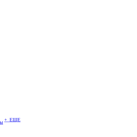
+ ЕЩЕ
ты