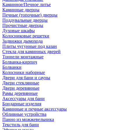
Каминное/Печное литье
Каминные дверцы
Печные (топочные) дверцы
Поддувальные дверцы
Прочистные дверцы
Духовые шкафы
Колосниковые решетки
Задвижки дымохода
Плиты чугунные под казан
Стекла для каминных дверей
Тоннели монтажные
Болванка-кирпич
Болванки
Колосники наборные
Двери для бани и сауны
Двери стеклянные
Двери деревянные
Рамы деревянные
Аксессуары для бани
Бондарные изделия
Каминные и печные аксессуары
Обливные устройства
Панно из можжевельника
Текстиль для бани
Эфирные масла