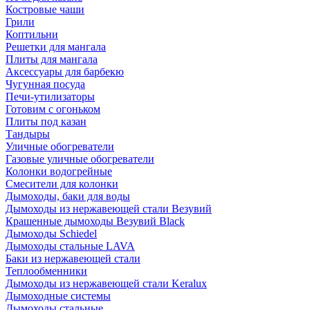
Костровые чаши
Грили
Коптильни
Решетки для мангала
Плиты для мангала
Аксессуары для барбекю
Чугунная посуда
Печи-утилизаторы
Готовим с огоньком
Плиты под казан
Тандыры
Уличные обогреватели
Газовые уличные обогреватели
Колонки водогрейные
Смесители для колонки
Дымоходы, баки для воды
Дымоходы из нержавеющей стали Везувий
Крашенные дымоходы Везувий Black
Дымоходы Schiedel
Дымоходы стальные LAVA
Баки из нержавеющей стали
Теплообменники
Дымоходы из нержавеющей стали Keralux
Дымоходные системы
Дымоходы стальные