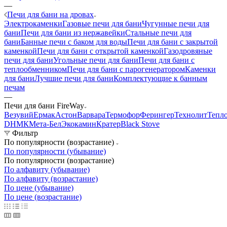
—
Печи для бани на дровах
Электрокаменки
Газовые печи для бани
Чугунные печи для
бани
Печи для бани из нержавейки
Стальные печи для
бани
Банные печи с баком для воды
Печи для бани с закрытой
каменкой
Печи для бани с открытой каменкой
Газодровяные
печи для бани
Угольные печи для бани
Печи для бани с
теплообменником
Печи для бани с парогенератором
Каменки
для бани
Лучшие печи для бани
Комплектующие к банным
печам
—
Печи для бани FireWay
Везувий
Ермак
Астон
Варвара
Термофор
Ферингер
Технолит
Тепл
D
НМК
Мета-Бел
Экокамин
Кратер
Black Stove
Фильтр
По популярности (возрастание)
По популярности (убывание)
По популярности (возрастание)
По алфавиту (убывание)
По алфавиту (возрастание)
По цене (убывание)
По цене (возрастание)