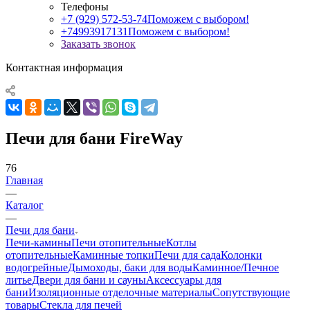
Телефоны
+7 (929) 572-53-74
Поможем с выбором!
+74993917131
Поможем с выбором!
Заказать звонок
Контактная информация
Печи для бани FireWay
76
Главная
—
Каталог
—
Печи для бани
Печи-камины
Печи отопительные
Котлы
отопительные
Каминные топки
Печи для сада
Колонки
водогрейные
Дымоходы, баки для воды
Каминное/Печное
литье
Двери для бани и сауны
Аксессуары для
бани
Изоляционные отделочные материалы
Сопутствующие
товары
Стекла для печей