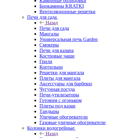
Каминные облицовки
Биокамины KRATKI
Вентиляционные решетки
Печи для сада
Назад
Печи для сада
Мангалы
Универсальная печь Garden
Смокеры
Печи для казана
Костровые чаши
Грили
Коптильни
Решетки для мангала
Плиты для мангала
Аксессуары для барбекю
Чугунная посуда
Печи-утилизаторы
Готовим с огоньком
Плиты под казан
Тандыры
Уличные обогреватели
Газовые уличные обогреватели
Колонки водогрейные
Назад