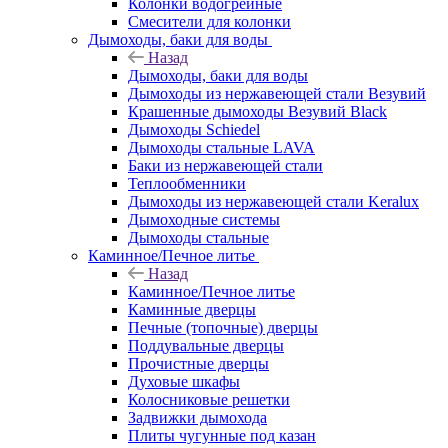
Колонки водогрейные
Смесители для колонки
Дымоходы, баки для воды
Назад
Дымоходы, баки для воды
Дымоходы из нержавеющей стали Везувий
Крашенные дымоходы Везувий Black
Дымоходы Schiedel
Дымоходы стальные LAVA
Баки из нержавеющей стали
Теплообменники
Дымоходы из нержавеющей стали Keralux
Дымоходные системы
Дымоходы стальные
Каминное/Печное литье
Назад
Каминное/Печное литье
Каминные дверцы
Печные (топочные) дверцы
Поддувальные дверцы
Прочистные дверцы
Духовые шкафы
Колосниковые решетки
Задвижки дымохода
Плиты чугунные под казан