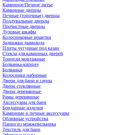
Каминное/Печное литье
Каминные дверцы
Печные (топочные) дверцы
Поддувальные дверцы
Прочистные дверцы
Духовые шкафы
Колосниковые решетки
Задвижки дымохода
Плиты чугунные под казан
Стекла для каминных дверей
Тоннели монтажные
Болванка-кирпич
Болванки
Колосники наборные
Двери для бани и сауны
Двери стеклянные
Двери деревянные
Рамы деревянные
Аксессуары для бани
Бондарные изделия
Каминные и печные аксессуары
Обливные устройства
Панно из можжевельника
Текстиль для бани
Эфирные масла