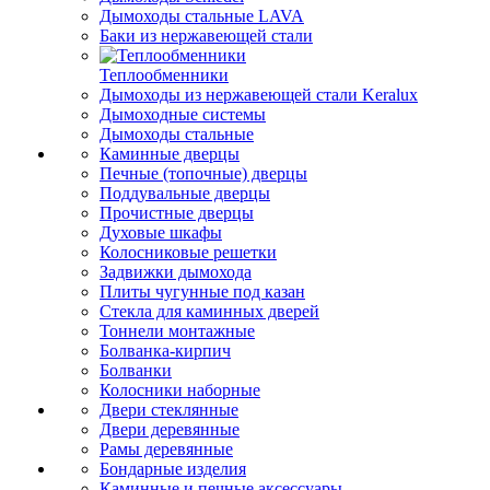
Дымоходы стальные LAVA
Баки из нержавеющей стали
Теплообменники
Дымоходы из нержавеющей стали Keralux
Дымоходные системы
Дымоходы стальные
Каминные дверцы
Печные (топочные) дверцы
Поддувальные дверцы
Прочистные дверцы
Духовые шкафы
Колосниковые решетки
Задвижки дымохода
Плиты чугунные под казан
Стекла для каминных дверей
Тоннели монтажные
Болванка-кирпич
Болванки
Колосники наборные
Двери стеклянные
Двери деревянные
Рамы деревянные
Бондарные изделия
Каминные и печные аксессуары