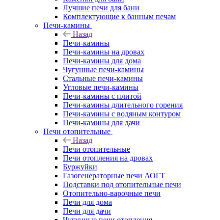
Лучшие печи для бани
Комплектующие к банным печам
Печи-камины
Назад
Печи-камины
Печи-камины на дровах
Печи-камины для дома
Чугунные печи-камины
Стальные печи-камины
Угловые печи-камины
Печи-камины с плитой
Печи-камины длительного горения
Печи-камины с водяным контуром
Печи-камины для дачи
Печи отопительные
Назад
Печи отопительные
Печи отопления на дровах
Буржуйки
Газогенераторные печи АОГТ
Подставки под отопительные печи
Отопительно-варочные печи
Печи для дома
Печи для дачи
Чугунные печи отопления