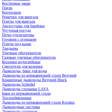
Костровые чаши
Грили
Коптильни
Решетки для мангала
Плиты для мангала
Аксессуары для барбекю
Чугунная посуда
Печи-утилизаторы
Готовим с огоньком
Плиты под казан
Тандыры
Уличные обогреватели
Газовые уличные обогреватели
Колонки водогрейные
Смесители для колонки
Дымоходы, баки для воды
Дымоходы из нержавеющей стали Везувий
Крашенные дымоходы Везувий Black
Дымоходы Schiedel
Дымоходы стальные LAVA
Баки из нержавеющей стали
Теплообменники
Дымоходы из нержавеющей стали Keralux
Дымоходные системы
Дымоходы стальные