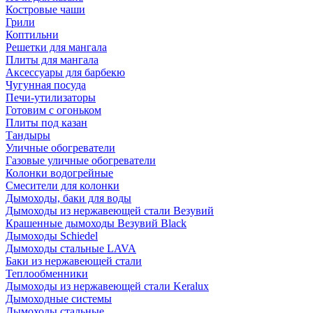
Костровые чаши
Грили
Коптильни
Решетки для мангала
Плиты для мангала
Аксессуары для барбекю
Чугунная посуда
Печи-утилизаторы
Готовим с огоньком
Плиты под казан
Тандыры
Уличные обогреватели
Газовые уличные обогреватели
Колонки водогрейные
Смесители для колонки
Дымоходы, баки для воды
Дымоходы из нержавеющей стали Везувий
Крашенные дымоходы Везувий Black
Дымоходы Schiedel
Дымоходы стальные LAVA
Баки из нержавеющей стали
Теплообменники
Дымоходы из нержавеющей стали Keralux
Дымоходные системы
Дымоходы стальные