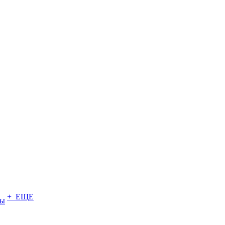
+ ЕЩЕ
ты