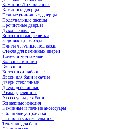
Каминное/Печное литье
Каминные дверцы
Печные (топочные) дверцы
Поддувальные дверцы
Прочистные дверцы
Духовые шкафы
Колосниковые решетки
Задвижки дымохода
Плиты чугунные под казан
Стекла для каминных дверей
Тоннели монтажные
Болванка-кирпич
Болванки
Колосники наборные
Двери для бани и сауны
Двери стеклянные
Двери деревянные
Рамы деревянные
Аксессуары для бани
Бондарные изделия
Каминные и печные аксессуары
Обливные устройства
Панно из можжевельника
Текстиль для бани
Эфирные масла