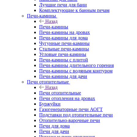
Лучшие печи для бани
Комплектующие к банным печам
Печи-камины
Назад
Печи-камины
Печи-камины на дровах
Печи-камины для дома
Чугунные печи-камины
Стальные печи-камины
Угловые печи-камины
Печи-камины с плитой
Печи-камины длительного горения
Печи-камины с водяным контуром
Печи-камины для дачи
Печи отопительные
Назад
Печи отопительные
Печи отопления на дровах
Буржуйки
Газогенераторные печи АОГТ
Подставки под отопительные печи
Отопительно-варочные печи
Печи для дома
Печи для дачи
Чугунные печи отопления