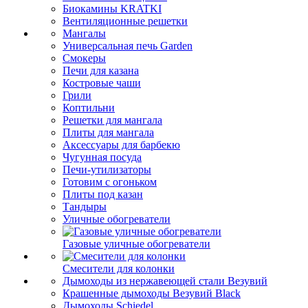
Биокамины KRATKI
Вентиляционные решетки
Мангалы
Универсальная печь Garden
Смокеры
Печи для казана
Костровые чаши
Грили
Коптильни
Решетки для мангала
Плиты для мангала
Аксессуары для барбекю
Чугунная посуда
Печи-утилизаторы
Готовим с огоньком
Плиты под казан
Тандыры
Уличные обогреватели
Газовые уличные обогреватели
Смесители для колонки
Дымоходы из нержавеющей стали Везувий
Крашенные дымоходы Везувий Black
Дымоходы Schiedel