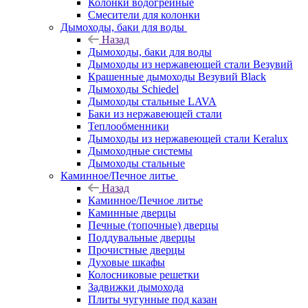
Колонки водогрейные
Смесители для колонки
Дымоходы, баки для воды
Назад
Дымоходы, баки для воды
Дымоходы из нержавеющей стали Везувий
Крашенные дымоходы Везувий Black
Дымоходы Schiedel
Дымоходы стальные LAVA
Баки из нержавеющей стали
Теплообменники
Дымоходы из нержавеющей стали Keralux
Дымоходные системы
Дымоходы стальные
Каминное/Печное литье
Назад
Каминное/Печное литье
Каминные дверцы
Печные (топочные) дверцы
Поддувальные дверцы
Прочистные дверцы
Духовые шкафы
Колосниковые решетки
Задвижки дымохода
Плиты чугунные под казан