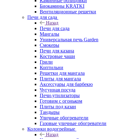
Каминные облицовки
Биокамины KRATKI
Вентиляционные решетки
Печи для сада
Назад
Печи для сада
Мангалы
Универсальная печь Garden
Смокеры
Печи для казана
Костровые чаши
Грили
Коптильни
Решетки для мангала
Плиты для мангала
Аксессуары для барбекю
Чугунная посуда
Печи-утилизаторы
Готовим с огоньком
Плиты под казан
Тандыры
Уличные обогреватели
Газовые уличные обогреватели
Колонки водогрейные
Назад