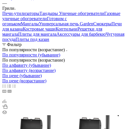
—
Грили
Печи-утилизаторы
Тандыры
Уличные обогреватели
Газовые
уличные обогреватели
Готовим с
огоньком
Мангалы
Универсальная печь Garden
Смокеры
Печи
для казана
Костровые чаши
Коптильни
Решетки для
мангала
Плиты для мангала
Аксессуары для барбекю
Чугунная
посуда
Плиты под казан
Фильтр
По популярности (возрастание)
По популярности (убывание)
По популярности (возрастание)
По алфавиту (убывание)
По алфавиту (возрастание)
По цене (убывание)
По цене (возрастание)