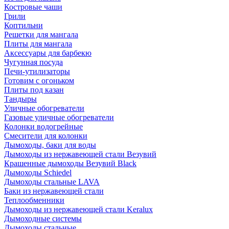
Костровые чаши
Грили
Коптильни
Решетки для мангала
Плиты для мангала
Аксессуары для барбекю
Чугунная посуда
Печи-утилизаторы
Готовим с огоньком
Плиты под казан
Тандыры
Уличные обогреватели
Газовые уличные обогреватели
Колонки водогрейные
Смесители для колонки
Дымоходы, баки для воды
Дымоходы из нержавеющей стали Везувий
Крашенные дымоходы Везувий Black
Дымоходы Schiedel
Дымоходы стальные LAVA
Баки из нержавеющей стали
Теплообменники
Дымоходы из нержавеющей стали Keralux
Дымоходные системы
Дымоходы стальные