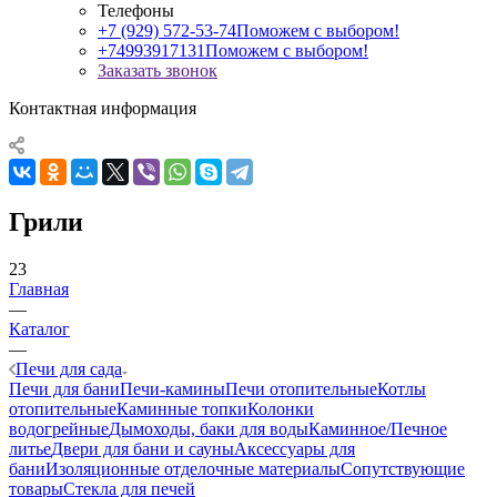
Телефоны
+7 (929) 572-53-74
Поможем с выбором!
+74993917131
Поможем с выбором!
Заказать звонок
Контактная информация
Грили
23
Главная
—
Каталог
—
Печи для сада
Печи для бани
Печи-камины
Печи отопительные
Котлы
отопительные
Каминные топки
Колонки
водогрейные
Дымоходы, баки для воды
Каминное/Печное
литье
Двери для бани и сауны
Аксессуары для
бани
Изоляционные отделочные материалы
Сопутствующие
товары
Стекла для печей