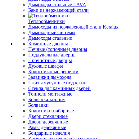
Дымоходы стальные LAVA
Баки из нержавеющей стали
Теплообменники
Дымоходы из нержавеющей стали Keralux
Дымоходные системы
Дымоходы стальные
Каминные дверцы
Печные (топочные) дверцы
Поддувальные дверцы
Прочистные дверцы
Духовые шкафы
Колосниковые решетки
Задвижки дымохода
Плиты чугунные под казан
Стекла для каминных дверей
Тоннели монтажные
Болванка-кирпич
Болванки
Колосники наборные
Двери стеклянные
Двери деревянные
Рамы деревянные
Бондарные изделия
Каминные и печные аксессуары