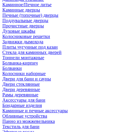
Каминное/Печное литье
Каминные дверцы
Печные (топочные) дверцы
Поддувальные дверцы
Прочистные дверцы
Духовые шкафы
Колосниковые решетки
Задвижки дымохода
Плиты чугунные под казан
Стекла для каминных дверей
Тоннели монтажные
Болванка-кирпич
Болванки
Колосники наборные
Двери для бани и сауны
Двери стеклянные
Двери деревянные
Рамы деревянные
Аксессуары для бани
Бондарные изделия
Каминные и печные аксессуары
Обливные устройства
Панно из можжевельника
Текстиль для бани
Эфирные масла