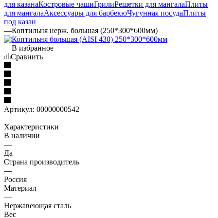
для казана
Костровые чаши
Грили
Решетки для мангала
Плиты
для мангала
Аксессуары для барбекю
Чугунная посуда
Плиты
под казан
—
Коптильня нерж. большая (250*300*600мм)
В избранное
Сравнить
Артикул:
00000000542
Характеристики
В наличии
—
Да
Страна производитель
—
Россия
Материал
—
Нержавеющая сталь
Вес