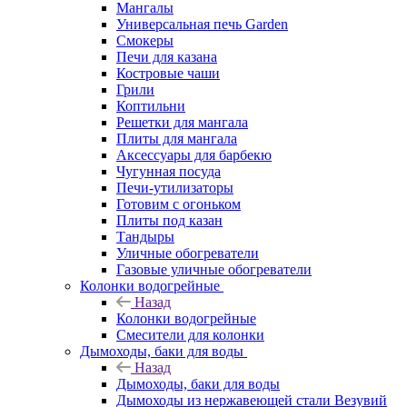
Мангалы
Универсальная печь Garden
Смокеры
Печи для казана
Костровые чаши
Грили
Коптильни
Решетки для мангала
Плиты для мангала
Аксессуары для барбекю
Чугунная посуда
Печи-утилизаторы
Готовим с огоньком
Плиты под казан
Тандыры
Уличные обогреватели
Газовые уличные обогреватели
Колонки водогрейные
Назад
Колонки водогрейные
Смесители для колонки
Дымоходы, баки для воды
Назад
Дымоходы, баки для воды
Дымоходы из нержавеющей стали Везувий