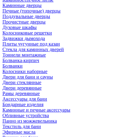
Каминные дверцы
Печные (топочные) дверцы
Поддувальные дверцы
Прочистные дверцы
Духовые шкафы
Колосниковые решетки
Задвижки дымохода
Плиты чугунные под казан
Стекла для каминных дверей
Тоннели монтажные
Болванка-кирпич
Болванки
Колосники наборные
Двери для бани и сауны
Двери стеклянные
Двери деревянные
Рамы деревянные
Аксессуары для бани
Бондарные изделия
Каминные и печные аксессуары
Обливные устройства
Панно из можжевельника
Текстиль для бани
Эфирные масла