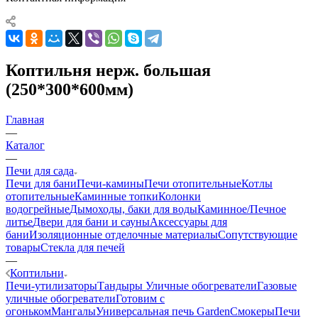
Коптильня нерж. большая
(250*300*600мм)
Главная
—
Каталог
—
Печи для сада
Печи для бани
Печи-камины
Печи отопительные
Котлы
отопительные
Каминные топки
Колонки
водогрейные
Дымоходы, баки для воды
Каминное/Печное
литье
Двери для бани и сауны
Аксессуары для
бани
Изоляционные отделочные материалы
Сопутствующие
товары
Стекла для печей
—
Коптильни
Печи-утилизаторы
Тандыры
Уличные обогреватели
Газовые
уличные обогреватели
Готовим с
огоньком
Мангалы
Универсальная печь Garden
Смокеры
Печи