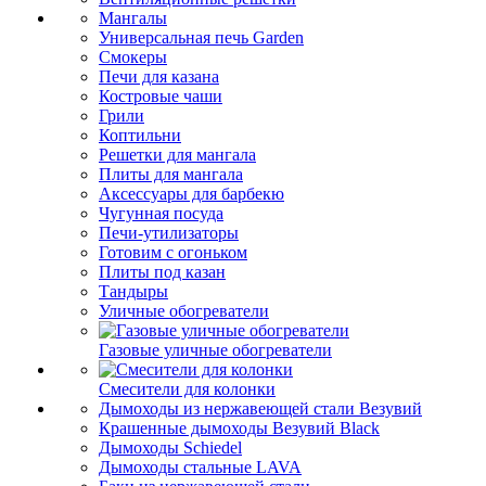
Мангалы
Универсальная печь Garden
Смокеры
Печи для казана
Костровые чаши
Грили
Коптильни
Решетки для мангала
Плиты для мангала
Аксессуары для барбекю
Чугунная посуда
Печи-утилизаторы
Готовим с огоньком
Плиты под казан
Тандыры
Уличные обогреватели
Газовые уличные обогреватели
Смесители для колонки
Дымоходы из нержавеющей стали Везувий
Крашенные дымоходы Везувий Black
Дымоходы Schiedel
Дымоходы стальные LAVA