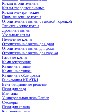
Котлы отопительные
Котлы твердотопливные
Котлы электрические
Промышленные котлы
Отопительные котлы с газовой горелкой
Электрические котлы
Дровяные котлы
Угольные котлы
Пеллетные котлы
Отопительные котлы для дачи
Отопительные котлы для дома
Отопительные котлы для гаража
Газовые котлы
Комплектующие
Каминные топки
Каминные топки
Каминные облицовки
Биокамины KRATKI
Вентиляционные решетки
Печи для сада
Мангалы
Универсальная печь Garden
Смокеры
Печи для казана
Костровые чаши