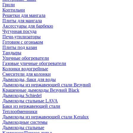
Грили
Коптильни
Решетки для мангала
Плиты для мангала
Аксессуары для барбекю
Чугунная посуда
Печи-утилизаторы
Готовим с огоньком
Плиты под казан
Тандыры
Уличные обогреватели
Газовые уличные обогреватели
Колонки водогрейные
Смесители для колонки
Дымоходы, баки для воды
Дымоходы из нержавеющей стали Везувий
Крашенные дымоходы Везувий Black
Дымоходы Schiedel
Дымоходы стальные LAVA
Баки из нержавеющей стали
Теплообменники
Дымоходы из нержавеющей стали Keralux
Дымоходные системы
Дымоходы стальные
Каминное/Печное литье