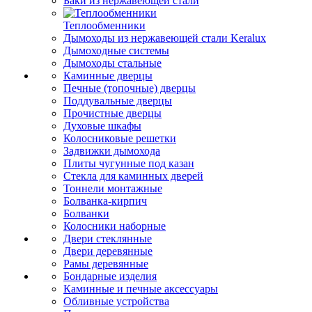
Баки из нержавеющей стали
Теплообменники
Дымоходы из нержавеющей стали Keralux
Дымоходные системы
Дымоходы стальные
Каминные дверцы
Печные (топочные) дверцы
Поддувальные дверцы
Прочистные дверцы
Духовые шкафы
Колосниковые решетки
Задвижки дымохода
Плиты чугунные под казан
Стекла для каминных дверей
Тоннели монтажные
Болванка-кирпич
Болванки
Колосники наборные
Двери стеклянные
Двери деревянные
Рамы деревянные
Бондарные изделия
Каминные и печные аксессуары
Обливные устройства