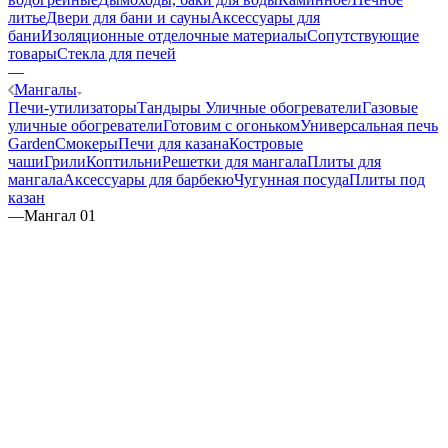
литье
Двери для бани и сауны
Аксессуары для
бани
Изоляционные отделочные материалы
Сопутствующие
товары
Стекла для печей
—
Мангалы
Печи-утилизаторы
Тандыры
Уличные обогреватели
Газовые
уличные обогреватели
Готовим с огоньком
Универсальная печь
Garden
Смокеры
Печи для казана
Костровые
чаши
Грили
Коптильни
Решетки для мангала
Плиты для
мангала
Аксессуары для барбекю
Чугунная посуда
Плиты под
казан
—
Мангал 01