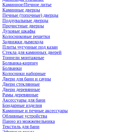
Каминное/Печное литье
Каминные дверцы
Печные (топочные) дверцы
Поддувальные дверцы
Прочистные дверцы
Духовые шкафы
Колосниковые решетки
Задвижки дымохода
Плиты чугунные под казан
Стекла для каминных дверей
Тоннели монтажные
Болванка-кирпич
Болванки
Колосники наборные
Двери для бани и сауны
Двери стеклянные
Двери деревянные
Рамы деревянные
Аксессуары для бани
Бондарные изделия
Каминные и печные аксессуары
Обливные устройства
Панно из можжевельника
Текстиль для бани
Эфирные масла