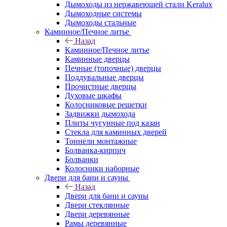
Дымоходы из нержавеющей стали Keralux
Дымоходные системы
Дымоходы стальные
Каминное/Печное литье
Назад
Каминное/Печное литье
Каминные дверцы
Печные (топочные) дверцы
Поддувальные дверцы
Прочистные дверцы
Духовые шкафы
Колосниковые решетки
Задвижки дымохода
Плиты чугунные под казан
Стекла для каминных дверей
Тоннели монтажные
Болванка-кирпич
Болванки
Колосники наборные
Двери для бани и сауны
Назад
Двери для бани и сауны
Двери стеклянные
Двери деревянные
Рамы деревянные