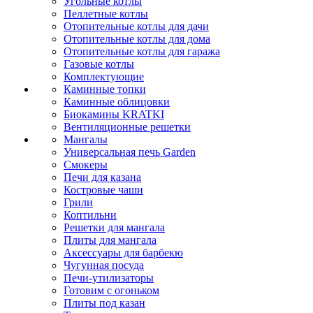
Угольные котлы
Пеллетные котлы
Отопительные котлы для дачи
Отопительные котлы для дома
Отопительные котлы для гаража
Газовые котлы
Комплектующие
Каминные топки
Каминные облицовки
Биокамины KRATKI
Вентиляционные решетки
Мангалы
Универсальная печь Garden
Смокеры
Печи для казана
Костровые чаши
Грили
Коптильни
Решетки для мангала
Плиты для мангала
Аксессуары для барбекю
Чугунная посуда
Печи-утилизаторы
Готовим с огоньком
Плиты под казан