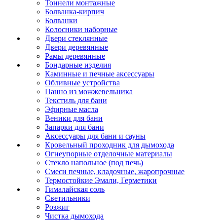
Тоннели монтажные
Болванка-кирпич
Болванки
Колосники наборные
Двери стеклянные
Двери деревянные
Рамы деревянные
Бондарные изделия
Каминные и печные аксессуары
Обливные устройства
Панно из можжевельника
Текстиль для бани
Эфирные масла
Веники для бани
Запарки для бани
Аксессуары для бани и сауны
Кровельный проходник для дымохода
Огнеупорные отделочные материалы
Стекло напольное (под печь)
Смеси печные, кладочные, жаропрочные
Термостойкие Эмали, Герметики
Гималайская соль
Светильники
Розжиг
Чистка дымохода