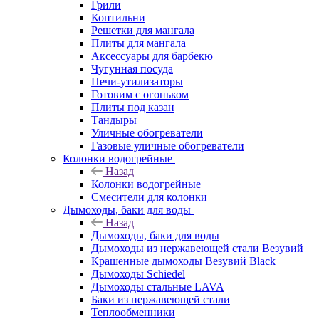
Грили
Коптильни
Решетки для мангала
Плиты для мангала
Аксессуары для барбекю
Чугунная посуда
Печи-утилизаторы
Готовим с огоньком
Плиты под казан
Тандыры
Уличные обогреватели
Газовые уличные обогреватели
Колонки водогрейные
Назад
Колонки водогрейные
Смесители для колонки
Дымоходы, баки для воды
Назад
Дымоходы, баки для воды
Дымоходы из нержавеющей стали Везувий
Крашенные дымоходы Везувий Black
Дымоходы Schiedel
Дымоходы стальные LAVA
Баки из нержавеющей стали
Теплообменники