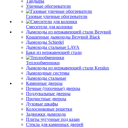
Тандыры
Уличные обогреватели
Газовые уличные обогреватели
Смесители для колонки
Дымоходы из нержавеющей стали Везувий
Крашенные дымоходы Везувий Black
Дымоходы Schiedel
Дымоходы стальные LAVA
Баки из нержавеющей стали
Теплообменники
Дымоходы из нержавеющей стали Keralux
Дымоходные системы
Дымоходы стальные
Каминные дверцы
Печные (топочные) дверцы
Поддувальные дверцы
Прочистные дверцы
Духовые шкафы
Колосниковые решетки
Задвижки дымохода
Плиты чугунные под казан
Стекла для каминных дверей