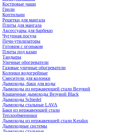
Костровые чаши
Грили
Коптильни
Решетки для мангала
Плиты для мангала
Аксессуары для барбекю
Чугунная посуда
Печи-утилизаторы
Готовим с огоньком
Плиты под казан
Тандыры
Уличные обогреватели
Газовые уличные обогреватели
Колонки водогрейные
Смесители для колонки
Дымоходы, баки для воды
Дымоходы из нержавеющей стали Везувий
Крашенные дымоходы Везувий Black
Дымоходы Schiedel
Дымоходы стальные LAVA
Баки из нержавеющей стали
Теплообменники
Дымоходы из нержавеющей стали Keralux
Дымоходные системы
Дымоходы стальные