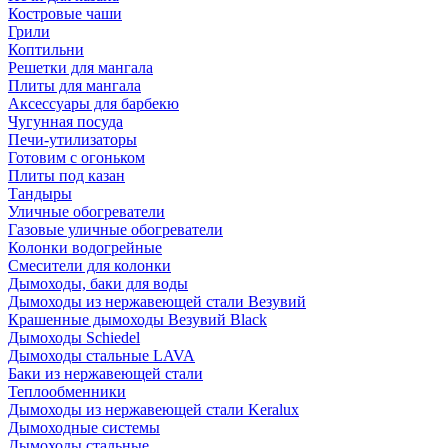
Костровые чаши
Грили
Коптильни
Решетки для мангала
Плиты для мангала
Аксессуары для барбекю
Чугунная посуда
Печи-утилизаторы
Готовим с огоньком
Плиты под казан
Тандыры
Уличные обогреватели
Газовые уличные обогреватели
Колонки водогрейные
Смесители для колонки
Дымоходы, баки для воды
Дымоходы из нержавеющей стали Везувий
Крашенные дымоходы Везувий Black
Дымоходы Schiedel
Дымоходы стальные LAVA
Баки из нержавеющей стали
Теплообменники
Дымоходы из нержавеющей стали Keralux
Дымоходные системы
Дымоходы стальные