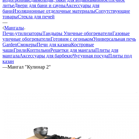
литье
Двери для бани и сауны
Аксессуары для
бани
Изоляционные отделочные материалы
Сопутствующие
товары
Стекла для печей
—
Мангалы
Печи-утилизаторы
Тандыры
Уличные обогреватели
Газовые
уличные обогреватели
Готовим с огоньком
Универсальная печь
Garden
Смокеры
Печи для казана
Костровые
чаши
Грили
Коптильни
Решетки для мангала
Плиты для
мангала
Аксессуары для барбекю
Чугунная посуда
Плиты под
казан
—
Мангал "Кулинар 2"