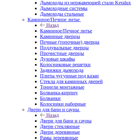
Дымоходы из нержавеющей стали Keralux
Дымоходные системы
Дымоходы стальные
Каминное/Печное литье
Назад
Каминное/Печное литье
Каминные дверцы
Печные (топочные) дверцы
Поддувальные дверцы
Прочистные дверцы
Духовые шкафы
Колосниковые решетки
Задвижки дымохода
Плиты чугунные под казан
Стекла для каминных дверей
Тоннели монтажные
Болванка-кирпич
Болванки
Колосники наборные
Двери для бани и сауны
Назад
Двери для бани и сауны
Двери стеклянные
Двери деревянные
Рамы деревянные