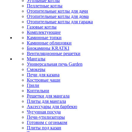
Угольные котлы
Пеллетные котлы
Отопительные котлы для дачи
Отопительные котлы для дома
Отопительные котлы для гаража
Газовые котлы
Комплектующие
Каминные топки
Каминные облицовки
Биокамины KRATKI
Вентиляционные решетки
Мангалы
Универсальная печь Garden
Смокеры
Печи для казана
Костровые чаши
Грили
Коптильни
Решетки для мангала
Плиты для мангала
Аксессуары для барбекю
Чугунная посуда
Печи-утилизаторы
Готовим с огоньком
Плиты под казан