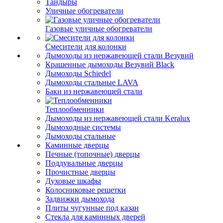
Тандыры
Уличные обогреватели
Газовые уличные обогреватели
Смесители для колонки
Дымоходы из нержавеющей стали Везувий
Крашенные дымоходы Везувий Black
Дымоходы Schiedel
Дымоходы стальные LAVA
Баки из нержавеющей стали
Теплообменники
Дымоходы из нержавеющей стали Keralux
Дымоходные системы
Дымоходы стальные
Каминные дверцы
Печные (топочные) дверцы
Поддувальные дверцы
Прочистные дверцы
Духовые шкафы
Колосниковые решетки
Задвижки дымохода
Плиты чугунные под казан
Стекла для каминных дверей