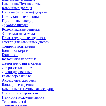
Каминное/Печное литье
Каминные дверцы
Печные (топочные) дверцы
Поддувальные дверцы
Прочистные дверцы
Духовые шкафы
Колосниковые решетки
Задвижки дымохода
Плиты чугунные под казан
Стекла для каминных дверей
Тоннели монтажные
Болванка-кирпич
Болванки
Колосники наборные
Двери для бани и сауны
Двери стеклянные
Двери деревянные
Рамы деревянные
Аксессуары для бани
Бондарные изделия
Каминные и печные аксессуары
Обливные устройства
Панно из можжевельника
Текстиль для бани
Эфирные масла