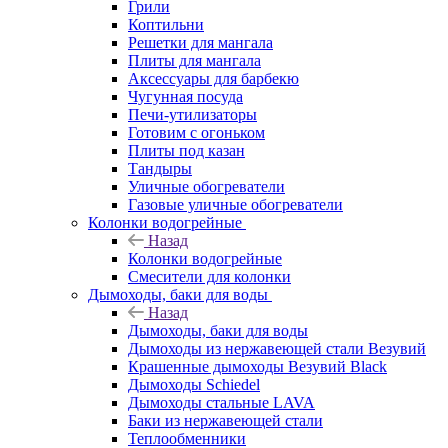
Грили
Коптильни
Решетки для мангала
Плиты для мангала
Аксессуары для барбекю
Чугунная посуда
Печи-утилизаторы
Готовим с огоньком
Плиты под казан
Тандыры
Уличные обогреватели
Газовые уличные обогреватели
Колонки водогрейные
Назад
Колонки водогрейные
Смесители для колонки
Дымоходы, баки для воды
Назад
Дымоходы, баки для воды
Дымоходы из нержавеющей стали Везувий
Крашенные дымоходы Везувий Black
Дымоходы Schiedel
Дымоходы стальные LAVA
Баки из нержавеющей стали
Теплообменники