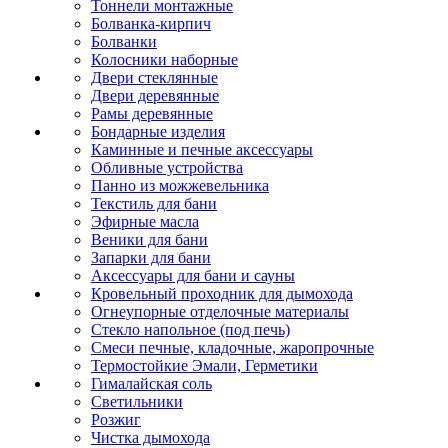
Тоннели монтажные
Болванка-кирпич
Болванки
Колосники наборные
Двери стеклянные
Двери деревянные
Рамы деревянные
Бондарные изделия
Каминные и печные аксессуары
Обливные устройства
Панно из можжевельника
Текстиль для бани
Эфирные масла
Веники для бани
Запарки для бани
Аксессуары для бани и сауны
Кровельный проходник для дымохода
Огнеупорные отделочные материалы
Стекло напольное (под печь)
Смеси печные, кладочные, жаропрочные
Термостойкие Эмали, Герметики
Гималайская соль
Светильники
Розжиг
Чистка дымохода