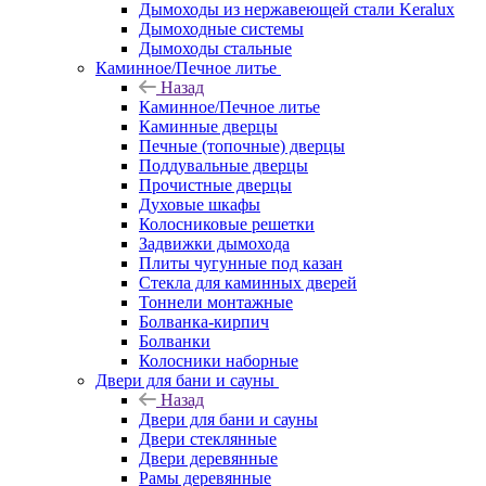
Дымоходы из нержавеющей стали Keralux
Дымоходные системы
Дымоходы стальные
Каминное/Печное литье
Назад
Каминное/Печное литье
Каминные дверцы
Печные (топочные) дверцы
Поддувальные дверцы
Прочистные дверцы
Духовые шкафы
Колосниковые решетки
Задвижки дымохода
Плиты чугунные под казан
Стекла для каминных дверей
Тоннели монтажные
Болванка-кирпич
Болванки
Колосники наборные
Двери для бани и сауны
Назад
Двери для бани и сауны
Двери стеклянные
Двери деревянные
Рамы деревянные