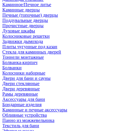
Каминное/Печное литье
Каминные дверцы
Печные (топочные) дверцы
Поддувальные дверцы
Прочистные дверцы
Духовые шкафы
Колосниковые решетки
Задвижки дымохода
Плиты чугунные под казан
Стекла для каминных дверей
Тоннели монтажные
Болванка-кирпич
Болванки
Колосники наборные
Двери для бани и сауны
Двери стеклянные
Двери деревянные
Рамы деревянные
Аксессуары для бани
Бондарные изделия
Каминные и печные аксессуары
Обливные устройства
Панно из можжевельника
Текстиль для бани
Эфирные масла