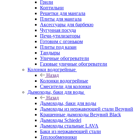
Грили
Коптильни
Решетки для мангала
Плиты для мангала
Аксессуары для барбекю
Чугунная посуда
Печи-утилизаторы
Готовим с огоньком
Плиты под казан
Тандыры
Уличные обогреватели
Газовые уличные обогреватели
Колонки водогрейные
Назад
Колонки водогрейные
Смесители для колонки
Дымоходы, баки для воды
Назад
Дымоходы, баки для воды
Дымоходы из нержавеющей стали Везувий
Крашенные дымоходы Везувий Black
Дымоходы Schiedel
Дымоходы стальные LAVA
Баки из нержавеющей стали
Теплообменники