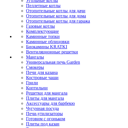
Угольные котлы
Пеллетные котлы
Отопительные котлы для дачи
Отопительные котлы для дома
Отопительные котлы для гаража
Газовые котлы
Комплектующие
Каминные топки
Каминные облицовки
Биокамины KRATKI
Вентиляционные решетки
Мангалы
Универсальная печь Garden
Смокеры
Печи для казана
Костровые чаши
Грили
Коптильни
Решетки для мангала
Плиты для мангала
Аксессуары для барбекю
Чугунная посуда
Печи-утилизаторы
Готовим с огоньком
Плиты под казан