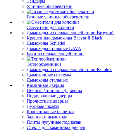
Тандыры
Уличные обогреватели
Газовые уличные обогреватели
Смесители для колонки
Дымоходы из нержавеющей стали Везувий
Крашенные дымоходы Везувий Black
Дымоходы Schiedel
Дымоходы стальные LAVA
Баки из нержавеющей стали
Теплообменники
Дымоходы из нержавеющей стали Keralux
Дымоходные системы
Дымоходы стальные
Каминные дверцы
Печные (топочные) дверцы
Поддувальные дверцы
Прочистные дверцы
Духовые шкафы
Колосниковые решетки
Задвижки дымохода
Плиты чугунные под казан
Стекла для каминных дверей