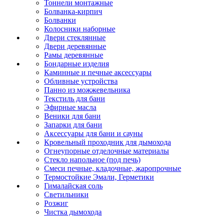
Тоннели монтажные
Болванка-кирпич
Болванки
Колосники наборные
Двери стеклянные
Двери деревянные
Рамы деревянные
Бондарные изделия
Каминные и печные аксессуары
Обливные устройства
Панно из можжевельника
Текстиль для бани
Эфирные масла
Веники для бани
Запарки для бани
Аксессуары для бани и сауны
Кровельный проходник для дымохода
Огнеупорные отделочные материалы
Стекло напольное (под печь)
Смеси печные, кладочные, жаропрочные
Термостойкие Эмали, Герметики
Гималайская соль
Светильники
Розжиг
Чистка дымохода