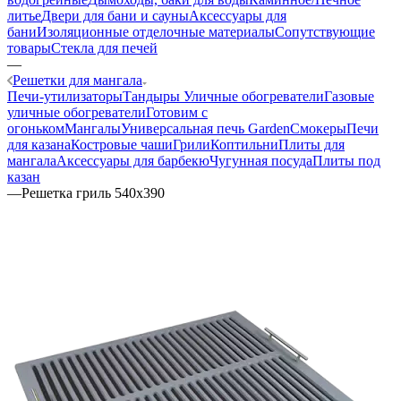
литье
Двери для бани и сауны
Аксессуары для
бани
Изоляционные отделочные материалы
Сопутствующие
товары
Стекла для печей
—
Решетки для мангала
Печи-утилизаторы
Тандыры
Уличные обогреватели
Газовые
уличные обогреватели
Готовим с
огоньком
Мангалы
Универсальная печь Garden
Смокеры
Печи
для казана
Костровые чаши
Грили
Коптильни
Плиты для
мангала
Аксессуары для барбекю
Чугунная посуда
Плиты под
казан
—
Решетка гриль 540x390