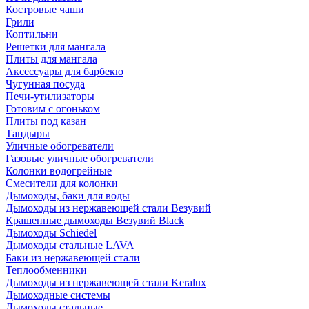
Костровые чаши
Грили
Коптильни
Решетки для мангала
Плиты для мангала
Аксессуары для барбекю
Чугунная посуда
Печи-утилизаторы
Готовим с огоньком
Плиты под казан
Тандыры
Уличные обогреватели
Газовые уличные обогреватели
Колонки водогрейные
Смесители для колонки
Дымоходы, баки для воды
Дымоходы из нержавеющей стали Везувий
Крашенные дымоходы Везувий Black
Дымоходы Schiedel
Дымоходы стальные LAVA
Баки из нержавеющей стали
Теплообменники
Дымоходы из нержавеющей стали Keralux
Дымоходные системы
Дымоходы стальные